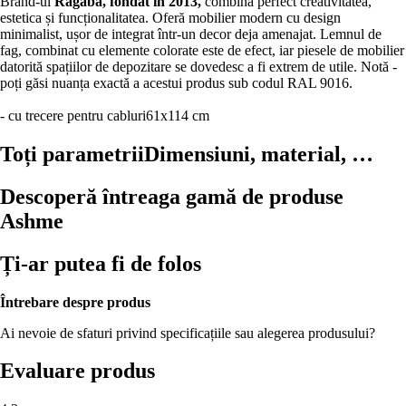
Brand-ul
Ragaba, fondat în 2013,
combină perfect creativitatea,
estetica și funcționalitatea. Oferă mobilier modern cu design
minimalist, ușor de integrat într-un decor deja amenajat. Lemnul de
fag, combinat cu elemente colorate este de efect, iar piesele de mobilier
datorită spațiilor de depozitare se dovedesc a fi extrem de utile. Notă -
poți găsi nuanța exactă a acestui produs sub codul RAL 9016.
- cu trecere pentru cabluri
61x114 cm
Toți parametrii
Dimensiuni, material, …
Descoperă întreaga gamă de produse
Ashme
Ți-ar putea fi de folos
Întrebare despre produs
Ai nevoie de sfaturi privind specificațiile sau alegerea produsului?
Evaluare produs