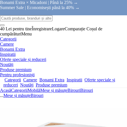
Bonami Extra × Micadoni |
Până la 25% →
Summer Sale |
Economisești până la 40% →
40 Lei pentru tine
Înregistrare
Logare
Comparație
Coșul de
cumpărături
Menu
Categorii
Camere
Bonami Extra
Inspiratii
Oferte speciale și reduceri
Noutăți
Produse premium
Pentru profesioniști
Categorii
Camere
Bonami Extra
Inspiratii
Oferte speciale și
reduceri
Noutăți
Produse premium
Acasă
Categorii
Mobilă
Mese și măsuțe
Birouri
Birouri
...
Mese și măsuțe
Birouri