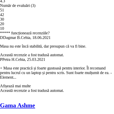
4.3
Număr de evaluări
(
3
)
5
1
4
2
3
0
2
0
1
0
***** funcționează recenziile?
D
Dagmar B.
Cehia
,
18.06.2021
Masa nu este încă stabilită, dar presupun că va fi bine.
Această recenzie a fost tradusă automat.
P
Petra H.
Cehia
,
25.03.2021
+ Masa este practică și foarte gustoasă pentru interior. Îl recomand
pentru lucrul cu un laptop și pentru scris. Sunt foarte mulțumit de ea. -
Element...
Afișează mai multe
Această recenzie a fost tradusă automat.
Gama Ashme