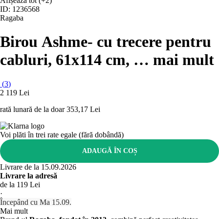
Afișează tot
(+2)
ID: 1236568
Ragaba
Birou Ashme
- cu trecere pentru
cabluri, 61x114 cm
, …
mai mult
(
3
)
2 119 Lei
rată lunară de la doar
353,17 Lei
Voi plăti în trei rate egale (fără dobândă)
ADAUGĂ ÎN COȘ
Livrare de la 15.09.2026
Livrare la adresă
de la 119 Lei
·
Începând cu Ma 15.09.
Mai mult