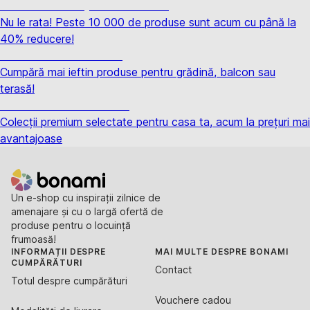
Summer Sale până la -40 %
Nu le rata! Peste 10 000 de produse sunt acum cu până la
40% reducere!
Grădină la reducere
Cumpără mai ieftin produse pentru grădină, balcon sau
terasă!
Premium la reducere
Colecții premium selectate pentru casa ta, acum la prețuri mai
avantajoase
Un e-shop cu inspirații zilnice de
amenajare și cu o largă ofertă de
produse pentru o locuință
frumoasă!
INFORMAȚII DESPRE
MAI MULTE DESPRE BONAMI
CUMPĂRĂTURI
Contact
Totul despre cumpărături
Vouchere cadou