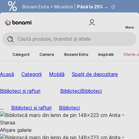
Bonami Extra × Micadoni |
Summer Sale |
Economisești până la 40% →
Până la 25% →
Menu
Categorii
Camere
Bonami Extra
Inspiratii
Oferte s
Acasă
Categorii
Mobilă
Spații de depozitare
Biblioteci și rafturi
Biblioteci
Biblioteci
...
Biblioteci și rafturi
Biblioteci
Afișare galerie