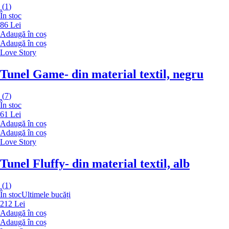
(
1
)
În stoc
86 Lei
Adaugă în coș
Adaugă în coș
Love Story
Tunel Game
- din material textil, negru
(
7
)
În stoc
61 Lei
Adaugă în coș
Adaugă în coș
Love Story
Tunel Fluffy
- din material textil, alb
(
1
)
În stoc
Ultimele bucăți
212 Lei
Adaugă în coș
Adaugă în coș