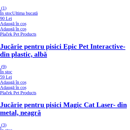
(
1
)
În stoc
Ultima bucată
90 Lei
Adaugă în coș
Adaugă în coș
Plaček Pet Products
Jucărie pentru pisici Epic Pet Interactive
-
din plastic, albă
(
9
)
În stoc
59 Lei
Adaugă în coș
Adaugă în coș
Plaček Pet Products
Jucărie pentru pisici Magic Cat Laser
- din
metal, neagră
(
3
)