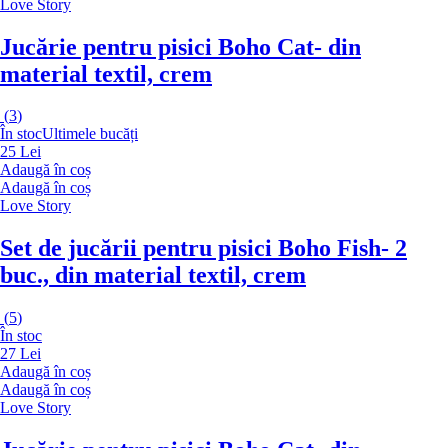
Love Story
Jucărie pentru pisici Boho Cat
- din
material textil, crem
(
3
)
În stoc
Ultimele bucăți
25 Lei
Adaugă în coș
Adaugă în coș
Love Story
Set de jucării pentru pisici Boho Fish
- 2
buc., din material textil, crem
(
5
)
În stoc
27 Lei
Adaugă în coș
Adaugă în coș
Love Story