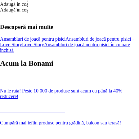
Adaugă în coș
Adaugă în coș
Descoperă mai multe
Ansambluri de joacă pentru pisici
Ansambluri de joacă pentru pisici ·
Love Story
Love Story
Ansambluri de joacă pentru pisici în culoare
închisă
Acum la Bonami
Summer Sale până la -40 %
Nu le rata! Peste 10 000 de produse sunt acum cu până la 40%
reducere!
Grădină la reducere
Cumpără mai ieftin produse pentru grădină, balcon sau terasă!
Premium la reducere