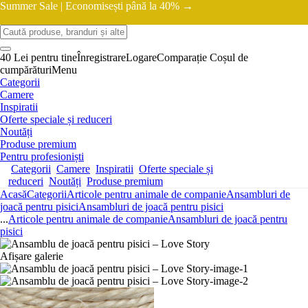
Summer Sale |
Economisești până la 40% →
40 Lei pentru tine
Înregistrare
Logare
Comparație
Coșul de
cumpărături
Menu
Categorii
Camere
Inspiratii
Oferte speciale și reduceri
Noutăți
Produse premium
Pentru profesioniști
Categorii
Camere
Inspiratii
Oferte speciale și
reduceri
Noutăți
Produse premium
Acasă
Categorii
Articole pentru animale de companie
Ansambluri de
joacă pentru pisici
Ansambluri de joacă pentru pisici
...
Articole pentru animale de companie
Ansambluri de joacă pentru
pisici
Afișare galerie