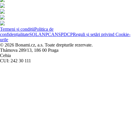
Termeni și condiții
Politica de
confidențialitate
SOL
ANPC
ANSPDCP
Reguli și setări privind Cookie-
urile
© 2026 Bonami.cz, a.s. Toate drepturile rezervate.
Thámova 289/13, 186 00 Praga
Cehia
CUI: 242 30 111