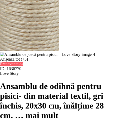
Afișează tot
(+3)
Preț avantajos
ID: 1636770
Love Story
Ansamblu de odihnă pentru
pisici
- din material textil, gri
închis, 20x30 cm, înălțime 28
cm
, …
mai mult