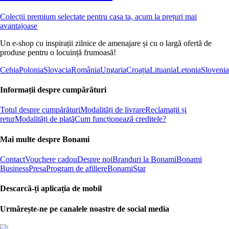
Colecții premium selectate pentru casa ta, acum la prețuri mai
avantajoase
Un e-shop cu inspirații zilnice de amenajare și cu o largă ofertă de
produse pentru o locuință frumoasă!
Cehia
Polonia
Slovacia
România
Ungaria
Croația
Lituania
Letonia
Slovenia
Informații despre cumpărături
Totul despre cumpărături
Modalități de livrare
Reclamații și
retur
Modalități de plată
Cum funcționează creditele?
Mai multe despre Bonami
Contact
Vouchere cadou
Despre noi
Branduri la Bonami
Bonami
Business
Presa
Program de afiliere
BonamiStar
Descarcă-ți aplicația de mobil
Urmărește-ne pe canalele noastre de social media