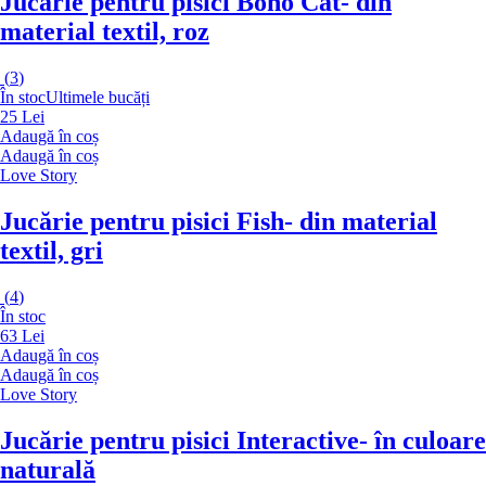
Jucărie pentru pisici Boho Cat
- din
material textil, roz
(
3
)
În stoc
Ultimele bucăți
25 Lei
Adaugă în coș
Adaugă în coș
Love Story
Jucărie pentru pisici Fish
- din material
textil, gri
(
4
)
În stoc
63 Lei
Adaugă în coș
Adaugă în coș
Love Story
Jucărie pentru pisici Interactive
- în culoare
naturală