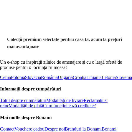
reducere
Colecții premium selectate pentru casa ta, acum la prețuri
mai avantajoase
Un e-shop cu inspirații zilnice de amenajare și cu o largă ofertă de
produse pentru o locuință frumoasă!
Cehia
Polonia
Slovacia
România
Ungaria
Croația
Lituania
Letonia
Slovenia
Informații despre cumpărături
Totul despre cumpărături
Modalități de livrare
Reclamații și
retur
Modalități de plată
Cum funcționează creditele?
Mai multe despre Bonami
Contact
Vouchere cadou
Despre noi
Branduri la Bonami
Bonami