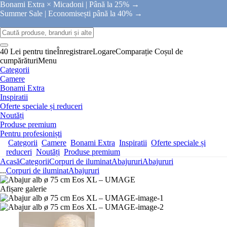
Bonami Extra × Micadoni |
Până la 25% →
Summer Sale |
Economisești până la 40% →
40 Lei pentru tine
Înregistrare
Logare
Comparație
Coșul de
cumpărături
Menu
Categorii
Camere
Bonami Extra
Inspiratii
Oferte speciale și reduceri
Noutăți
Produse premium
Pentru profesioniști
Categorii
Camere
Bonami Extra
Inspiratii
Oferte speciale și
reduceri
Noutăți
Produse premium
Acasă
Categorii
Corpuri de iluminat
Abajururi
Abajururi
...
Corpuri de iluminat
Abajururi
Afișare galerie