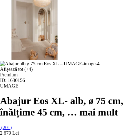
Afișează tot
(+4)
Premium
ID: 1630156
UMAGE
Abajur Eos XL
- alb, ø 75 cm,
înălțime 45 cm
, …
mai mult
(
201
)
2 679 Lei