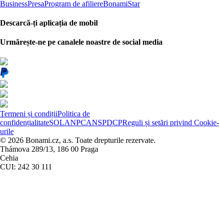
Business
Presa
Program de afiliere
BonamiStar
Descarcă-ți aplicația de mobil
Urmărește-ne pe canalele noastre de social media
Termeni și condiții
Politica de
confidențialitate
SOL
ANPC
ANSPDCP
Reguli și setări privind Cookie-
urile
© 2026 Bonami.cz, a.s. Toate drepturile rezervate.
Thámova 289/13, 186 00 Praga
Cehia
CUI: 242 30 111