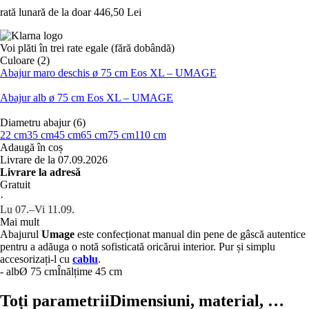
rată lunară de la doar
446,50 Lei
Voi plăti în trei rate egale (fără dobândă)
Culoare (2)
Abajur maro deschis ø 75 cm Eos XL – UMAGE
Abajur alb ø 75 cm Eos XL – UMAGE
Diametru abajur (6)
22 cm
35 cm
45 cm
65 cm
75 cm
110 cm
Adaugă în coș
Livrare de la 07.09.2026
Livrare la adresă
Gratuit
·
Lu 07.–Vi 11.09.
Mai mult
Abajurul
Umage
este confecționat manual din pene de gâscă autentice
pentru a adăuga o notă sofisticată oricărui interior. Pur și simplu
accesorizați-l cu
cablu
.
- alb
Ø 75 cm
Înălțime 45 cm
Toți parametrii
Dimensiuni, material, …