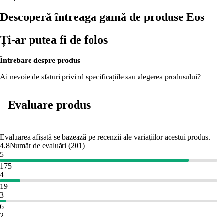
Descoperă întreaga gamă de produse Eos
Ți-ar putea fi de folos
Întrebare despre produs
Ai nevoie de sfaturi privind specificațiile sau alegerea produsului?
Evaluare produs
Evaluarea afișată se bazează pe recenzii ale variațiilor acestui produs.
4.8
Număr de evaluări
(
201
)
5
175
4
19
3
6
2