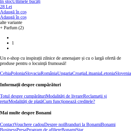
În stoc
Ultimele bucăți
28 Lei
Adaugă în coș
Adaugă în coș
alte variante
+ Parfum (2)
1
Un e-shop cu inspirații zilnice de amenajare și cu o largă ofertă de
produse pentru o locuință frumoasă!
Cehia
Polonia
Slovacia
România
Ungaria
Croația
Lituania
Letonia
Slovenia
Informații despre cumpărături
Totul despre cumpărături
Modalități de livrare
Reclamații și
retur
Modalități de plată
Cum funcționează creditele?
Mai multe despre Bonami
Contact
Vouchere cadou
Despre noi
Branduri la Bonami
Bonami
Business
Presa
Program de afiliere
BonamiStar