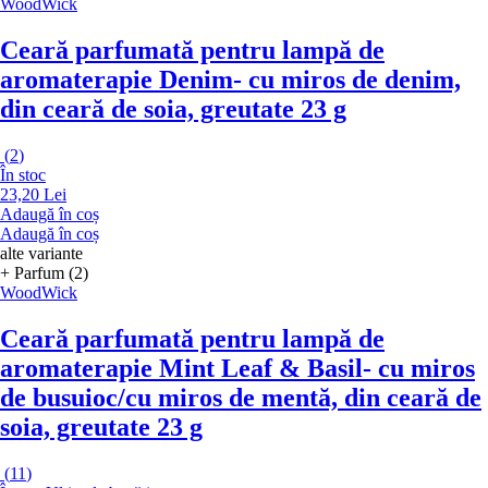
WoodWick
Ceară parfumată pentru lampă de
aromaterapie Denim
- cu miros de denim,
din ceară de soia, greutate 23 g
(
2
)
În stoc
23,20 Lei
Adaugă în coș
Adaugă în coș
alte variante
+ Parfum (2)
WoodWick
Ceară parfumată pentru lampă de
aromaterapie Mint Leaf & Basil
- cu miros
de busuioc/cu miros de mentă, din ceară de
soia, greutate 23 g
(
11
)