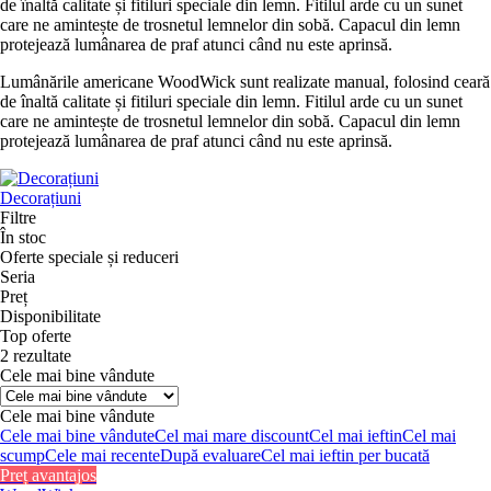
de înaltă calitate și fitiluri speciale din lemn. Fitilul arde cu un sunet
care ne amintește de trosnetul lemnelor din sobă. Capacul din lemn
protejează lumânarea de praf atunci când nu este aprinsă.
Lumânările americane WoodWick sunt realizate manual, folosind ceară
de înaltă calitate și fitiluri speciale din lemn. Fitilul arde cu un sunet
care ne amintește de trosnetul lemnelor din sobă. Capacul din lemn
protejează lumânarea de praf atunci când nu este aprinsă.
Decorațiuni
Filtre
În stoc
Oferte speciale și reduceri
Seria
Preț
Disponibilitate
Top oferte
2 rezultate
Cele mai bine vândute
Cele mai bine vândute
Cele mai bine vândute
Cel mai mare discount
Cel mai ieftin
Cel mai
scump
Cele mai recente
După evaluare
Cel mai ieftin per bucată
Preț avantajos