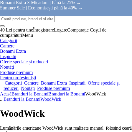
Bonami Extra × Micadoni |
Până la 25% →
Summer Sale |
Economisești până la 40% →
40 Lei pentru tine
Înregistrare
Logare
Comparație
Coșul de
cumpărături
Menu
Categorii
Camere
Bonami Extra
Inspiratii
Oferte speciale și reduceri
Noutăți
Produse premium
Pentru profesioniști
Categorii
Camere
Bonami Extra
Inspiratii
Oferte speciale și
reduceri
Noutăți
Produse premium
Acasă
Branduri la Bonami
Branduri la Bonami
WoodWick
...
Branduri la Bonami
WoodWick
WoodWick
Lumânările americane WoodWick sunt realizate manual, folosind ceară