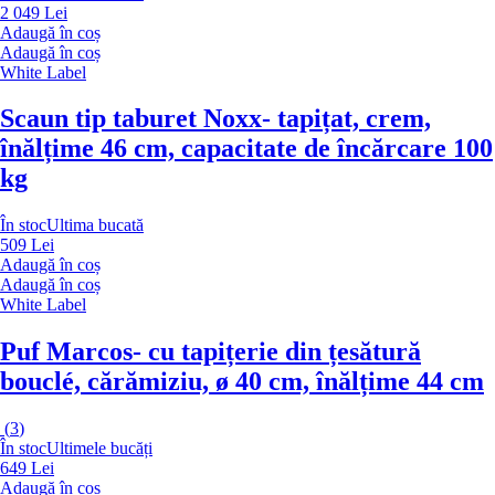
2 049 Lei
Adaugă în coș
Adaugă în coș
White Label
Scaun tip taburet Noxx
- tapițat, crem,
înălțime 46 cm, capacitate de încărcare 100
kg
În stoc
Ultima bucată
509 Lei
Adaugă în coș
Adaugă în coș
White Label
Puf Marcos
- cu tapițerie din țesătură
bouclé, cărămiziu, ø 40 cm, înălțime 44 cm
(
3
)
În stoc
Ultimele bucăți
649 Lei
Adaugă în coș