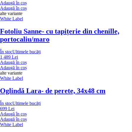
Adaugă în coș
Adaugă în coș
alte variante
White Label
Fotoliu Sanne
- cu tapițerie din chenille,
portocaliu/maro
În stoc
Ultimele bucăți
1 489 Lei
Adaugă în coș
Adaugă în coș
alte variante
White Label
Oglindă Lara
- de perete, 34x48 cm
În stoc
Ultimele bucăți
699 Lei
Adaugă în coș
Adaugă în coș
White Label