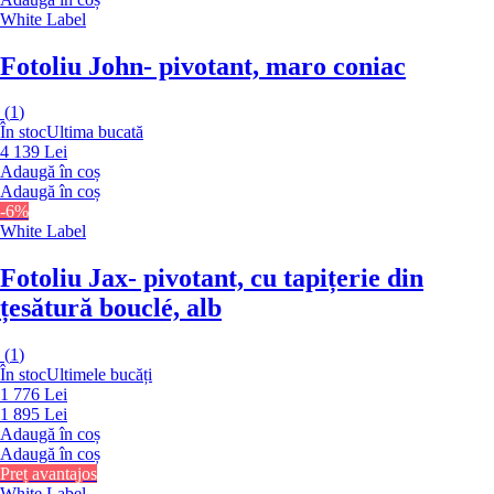
White Label
Fotoliu John
- pivotant, maro coniac
(
1
)
În stoc
Ultima bucată
4 139 Lei
Adaugă în coș
Adaugă în coș
-6%
White Label
Fotoliu Jax
- pivotant, cu tapițerie din
țesătură bouclé, alb
(
1
)
În stoc
Ultimele bucăți
1 776 Lei
1 895 Lei
Adaugă în coș
Adaugă în coș
Preț avantajos
White Label