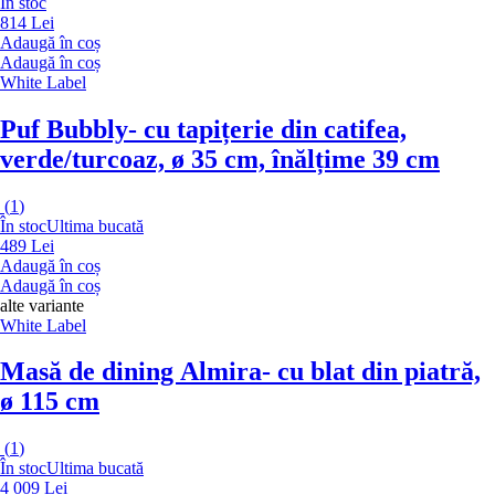
În stoc
814 Lei
Adaugă în coș
Adaugă în coș
White Label
Puf Bubbly
- cu tapițerie din catifea,
verde/turcoaz, ø 35 cm, înălțime 39 cm
(
1
)
În stoc
Ultima bucată
489 Lei
Adaugă în coș
Adaugă în coș
alte variante
White Label
Masă de dining Almira
- cu blat din piatră,
ø 115 cm
(
1
)
În stoc
Ultima bucată
4 009 Lei