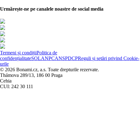
Urmărește-ne pe canalele noastre de social media
Termeni și condiții
Politica de
confidențialitate
SOL
ANPC
ANSPDCP
Reguli și setări privind Cookie-
urile
© 2026 Bonami.cz, a.s. Toate drepturile rezervate.
Thámova 289/13, 186 00 Praga
Cehia
CUI: 242 30 111