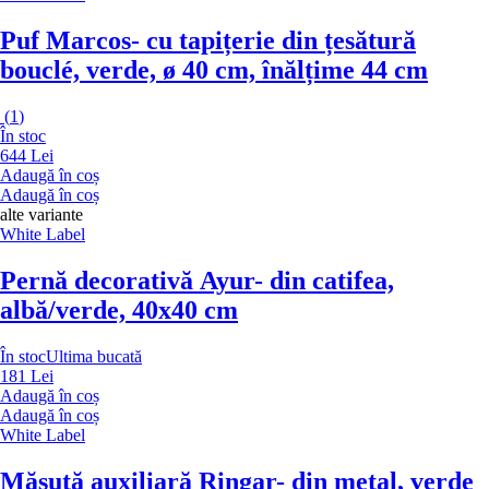
Puf Marcos
- cu tapițerie din țesătură
bouclé, verde, ø 40 cm, înălțime 44 cm
(
1
)
În stoc
644 Lei
Adaugă în coș
Adaugă în coș
alte variante
White Label
Pernă decorativă Ayur
- din catifea,
albă/verde, 40x40 cm
În stoc
Ultima bucată
181 Lei
Adaugă în coș
Adaugă în coș
White Label
Măsuță auxiliară Ringar
- din metal, verde