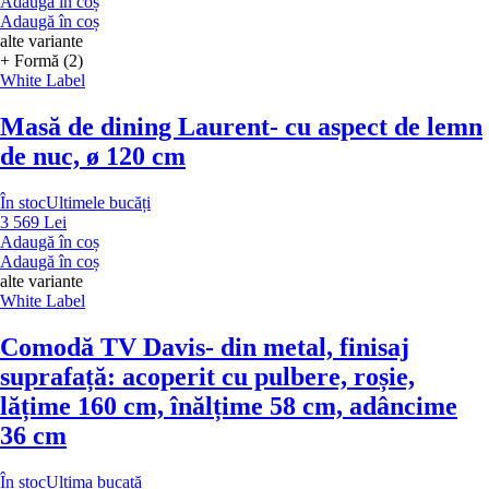
Adaugă în coș
Adaugă în coș
alte variante
+ Formă (2)
White Label
Masă de dining Laurent
- cu aspect de lemn
de nuc, ø 120 cm
În stoc
Ultimele bucăți
3 569 Lei
Adaugă în coș
Adaugă în coș
alte variante
White Label
Comodă TV Davis
- din metal, finisaj
suprafață: acoperit cu pulbere, roșie,
lățime 160 cm, înălțime 58 cm, adâncime
36 cm
În stoc
Ultima bucată