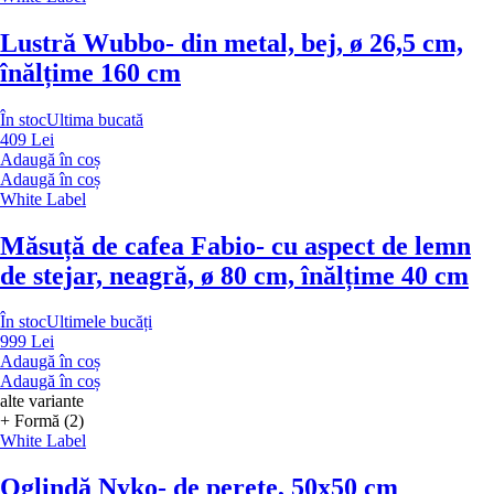
Lustră Wubbo
- din metal, bej, ø 26,5 cm,
înălțime 160 cm
În stoc
Ultima bucată
409 Lei
Adaugă în coș
Adaugă în coș
White Label
Măsuță de cafea Fabio
- cu aspect de lemn
de stejar, neagră, ø 80 cm, înălțime 40 cm
În stoc
Ultimele bucăți
999 Lei
Adaugă în coș
Adaugă în coș
alte variante
+ Formă (2)
White Label
Oglindă Nyko
- de perete, 50x50 cm