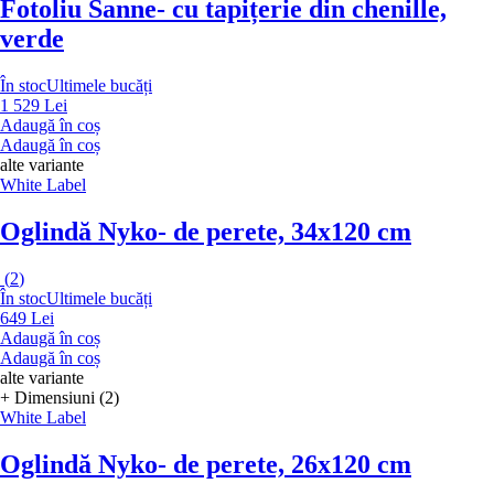
Fotoliu Sanne
- cu tapițerie din chenille,
verde
În stoc
Ultimele bucăți
1 529 Lei
Adaugă în coș
Adaugă în coș
alte variante
White Label
Oglindă Nyko
- de perete, 34x120 cm
(
2
)
În stoc
Ultimele bucăți
649 Lei
Adaugă în coș
Adaugă în coș
alte variante
+ Dimensiuni (2)
White Label
Oglindă Nyko
- de perete, 26x120 cm