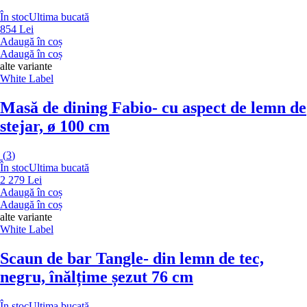
În stoc
Ultima bucată
854 Lei
Adaugă în coș
Adaugă în coș
alte variante
White Label
Masă de dining Fabio
- cu aspect de lemn de
stejar, ø 100 cm
(
3
)
În stoc
Ultima bucată
2 279 Lei
Adaugă în coș
Adaugă în coș
alte variante
White Label
Scaun de bar Tangle
- din lemn de tec,
negru, înălțime șezut 76 cm
În stoc
Ultima bucată