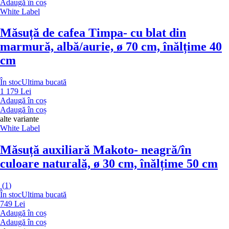
Adaugă în coș
White Label
Măsuță de cafea Timpa
- cu blat din
marmură, albă/aurie, ø 70 cm, înălțime 40
cm
În stoc
Ultima bucată
1 179 Lei
Adaugă în coș
Adaugă în coș
alte variante
White Label
Măsuță auxiliară Makoto
- neagră/în
culoare naturală, ø 30 cm, înălțime 50 cm
(
1
)
În stoc
Ultima bucată
749 Lei
Adaugă în coș
Adaugă în coș