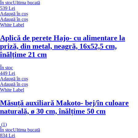
În stoc
Ultima bucată
539 Lei
Adaugă în coș
Adaugă în coș
White Label
Aplică de perete Hajo
- cu alimentare la
priză, din metal, neagră, 16x52,5 cm,
înălțime 21 cm
În stoc
449 Lei
Adaugă în coș
Adaugă în coș
White Label
Măsuță auxiliară Makoto
- bej/în culoare
naturală, ø 30 cm, înălțime 50 cm
(
1
)
În stoc
Ultima bucată
834 Lei