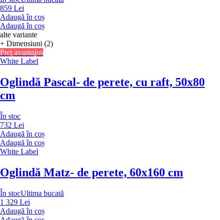
859 Lei
Adaugă în coș
Adaugă în coș
alte variante
+ Dimensiuni (2)
Preț avantajos
White Label
Oglindă Pascal
- de perete, cu raft, 50x80
cm
În stoc
732 Lei
Adaugă în coș
Adaugă în coș
White Label
Oglindă Matz
- de perete, 60x160 cm
În stoc
Ultima bucată
1 329 Lei
Adaugă în coș
Adaugă în coș