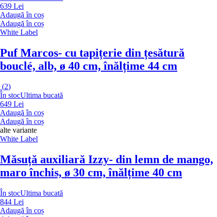
639 Lei
Adaugă în coș
Adaugă în coș
White Label
Puf Marcos
- cu tapițerie din țesătură
bouclé, alb, ø 40 cm, înălțime 44 cm
(
2
)
În stoc
Ultima bucată
649 Lei
Adaugă în coș
Adaugă în coș
alte variante
White Label
Măsuță auxiliară Izzy
- din lemn de mango,
maro închis, ø 30 cm, înălțime 40 cm
În stoc
Ultima bucată
844 Lei
Adaugă în coș