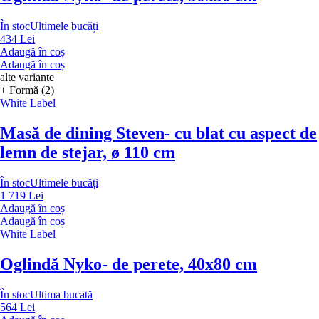
În stoc
Ultimele bucăți
434 Lei
Adaugă în coș
Adaugă în coș
alte variante
+ Formă (2)
White Label
Masă de dining Steven
- cu blat cu aspect de
lemn de stejar, ø 110 cm
În stoc
Ultimele bucăți
1 719 Lei
Adaugă în coș
Adaugă în coș
White Label
Oglindă Nyko
- de perete, 40x80 cm
În stoc
Ultima bucată
564 Lei