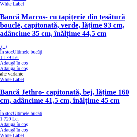
White Label
Bancă Marcos
- cu tapițerie din țesătură
bouclé, capitonată, verde, lățime 93 cm,
adâncime 35 cm, înălțime 44,5 cm
(
1
)
În stoc
Ultimele bucăți
1 179 Lei
Adaugă în coș
Adaugă în coș
alte variante
White Label
Bancă Jethro
- capitonată, bej, lățime 160
cm, adâncime 41,5 cm, înălțime 45 cm
În stoc
Ultimele bucăți
1 729 Lei
Adaugă în coș
Adaugă în coș
White Label