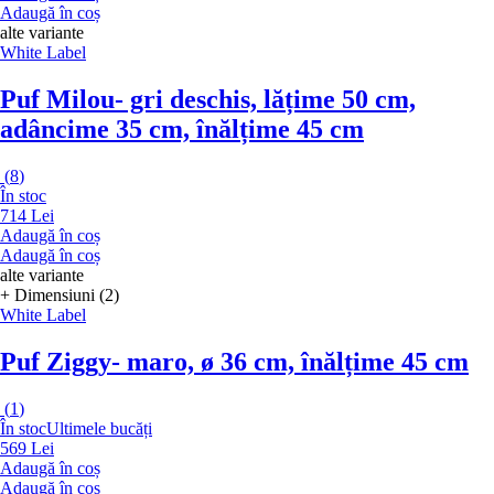
Adaugă în coș
alte variante
White Label
Puf Milou
- gri deschis, lățime 50 cm,
adâncime 35 cm, înălțime 45 cm
(
8
)
În stoc
714 Lei
Adaugă în coș
Adaugă în coș
alte variante
+ Dimensiuni (2)
White Label
Puf Ziggy
- maro, ø 36 cm, înălțime 45 cm
(
1
)
În stoc
Ultimele bucăți
569 Lei
Adaugă în coș
Adaugă în coș