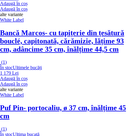
Adaugă în coș
Adaugă în coș
alte variante
White Label
Bancă Marcos
- cu tapițerie din țesătură
bouclé, capitonată, cărămizie, lățime 93
cm, adâncime 35 cm, înălțime 44,5 cm
(
1
)
În stoc
Ultimele bucăți
1 179 Lei
Adaugă în coș
Adaugă în coș
alte variante
White Label
Puf Pin
- portocaliu, ø 37 cm, înălțime 45
cm
(
1
)
În stoc
Ultima bucată