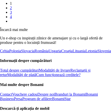
1
2
3
4
Încarcă mai multe
Un e-shop cu inspirații zilnice de amenajare și cu o largă ofertă de
produse pentru o locuință frumoasă!
Cehia
Polonia
Slovacia
România
Ungaria
Croația
Lituania
Letonia
Slovenia
Informații despre cumpărături
Totul despre cumpărături
Modalități de livrare
Reclamații și
retur
Modalități de plată
Cum funcționează creditele?
Mai multe despre Bonami
Contact
Vouchere cadou
Despre noi
Branduri la Bonami
Bonami
Business
Presa
Program de afiliere
BonamiStar
Descarcă-ți aplicația de mobil