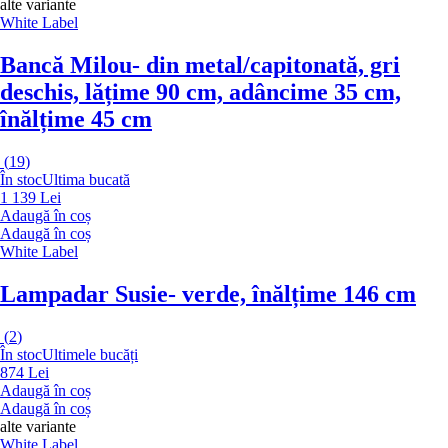
alte variante
White Label
Bancă Milou
- din metal/capitonată, gri
deschis, lățime 90 cm, adâncime 35 cm,
înălțime 45 cm
(
19
)
În stoc
Ultima bucată
1 139 Lei
Adaugă în coș
Adaugă în coș
White Label
Lampadar Susie
- verde, înălțime 146 cm
(
2
)
În stoc
Ultimele bucăți
874 Lei
Adaugă în coș
Adaugă în coș
alte variante
White Label