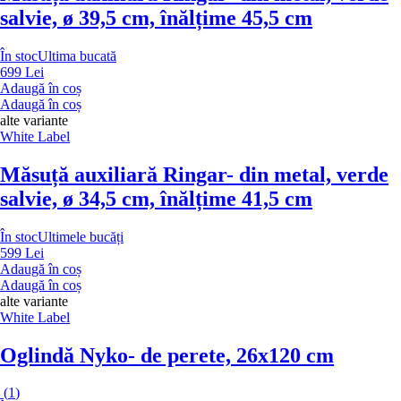
salvie, ø 39,5 cm, înălțime 45,5 cm
În stoc
Ultima bucată
699 Lei
Adaugă în coș
Adaugă în coș
alte variante
White Label
Măsuță auxiliară Ringar
- din metal, verde
salvie, ø 34,5 cm, înălțime 41,5 cm
În stoc
Ultimele bucăți
599 Lei
Adaugă în coș
Adaugă în coș
alte variante
White Label
Oglindă Nyko
- de perete, 26x120 cm
(
1
)