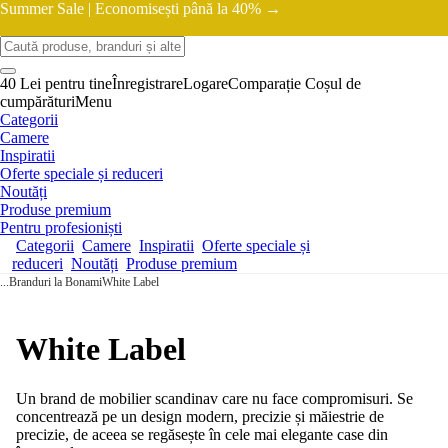
Summer Sale |
Economisești până la 40% →
40 Lei pentru tine
Înregistrare
Logare
Comparație
Coșul de
cumpărături
Menu
Categorii
Camere
Inspiratii
Oferte speciale și reduceri
Noutăți
Produse premium
Pentru profesioniști
Categorii
Camere
Inspiratii
Oferte speciale și
reduceri
Noutăți
Produse premium
...
Branduri la Bonami
White Label
White Label
Un brand de mobilier scandinav care nu face compromisuri. Se
concentrează pe un design modern, precizie și măiestrie de
precizie, de aceea se regăsește în cele mai elegante case din