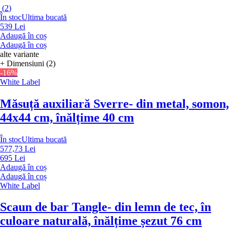
(
2
)
În stoc
Ultima bucată
539 Lei
Adaugă în coș
Adaugă în coș
alte variante
+ Dimensiuni (2)
-16%
White Label
Măsuță auxiliară Sverre
- din metal, somon,
44x44 cm, înălțime 40 cm
În stoc
Ultima bucată
577,73 Lei
695 Lei
Adaugă în coș
Adaugă în coș
White Label
Scaun de bar Tangle
- din lemn de tec, în
culoare naturală, înălțime șezut 76 cm