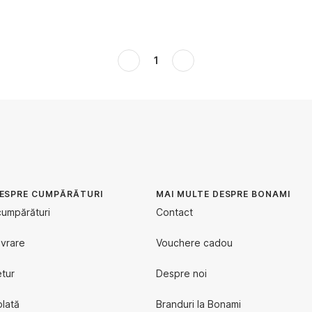
1
DESPRE CUMPĂRĂTURI
MAI MULTE DESPRE BONAMI
cumpărături
Contact
ivrare
Vouchere cadou
etur
Despre noi
plată
Branduri la Bonami