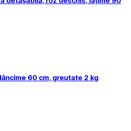
usă detașabilă, roz deschis, lățime 90
 adâncime 60 cm, greutate 2 kg