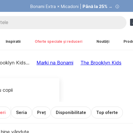
Summer Sale |
Bonami Extra × Micadoni |
Economisești până la 40% →
Până la 25% →
Inspiratii
Oferte speciale și reduceri
Noutăți
Prod
ooklyn Kids
...
Marki na Bonami
The Brooklyn Kids
 copii
eri
Seria
Preț
Disponibilitate
Top oferte
 bine vândute