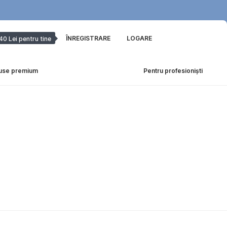
ÎNREGISTRARE
LOGARE
40 Lei pentru tine
use premium
Pentru profesioniști