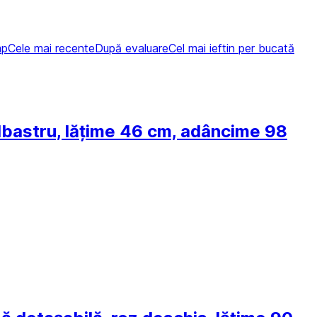
mp
Cele mai recente
După evaluare
Cel mai ieftin per bucată
 albastru, lățime 46 cm, adâncime 98