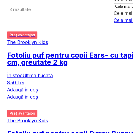
3 rezultate
Cele mai
Cele mai
Preț avantajos
The Brooklyn Kids
Fotoliu puf pentru copii Ears
- cu tap
cm, greutate 2 kg
În stoc
Ultima bucată
850 Lei
Adaugă în coș
Adaugă în coș
Preț avantajos
The Brooklyn Kids