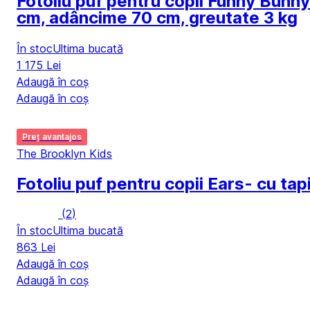
Fotoliu puf pentru copii Funny Bunny
cm, adâncime 70 cm, greutate 3 kg
În stoc
Ultima bucată
1 175 Lei
Adaugă în coș
Adaugă în coș
Preț avantajos
The Brooklyn Kids
Fotoliu puf pentru copii Ears
- cu tap
(
2
)
În stoc
Ultima bucată
863 Lei
Adaugă în coș
Adaugă în coș