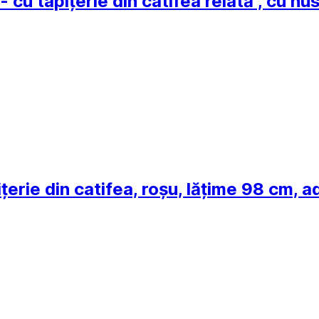
- cu tapițerie din catifea reiată , cu h
ițerie din catifea, roșu, lățime 98 cm,