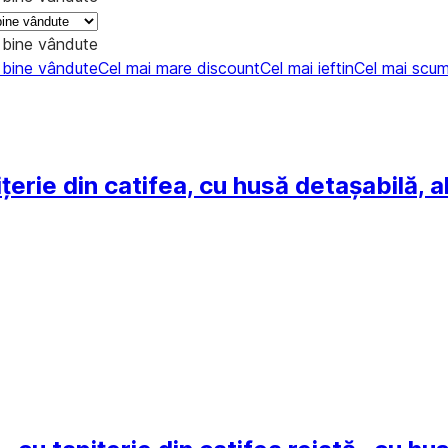
 bine vândute
 bine vândute
Cel mai mare discount
Cel mai ieftin
Cel mai scu
ițerie din catifea, cu husă detașabilă,