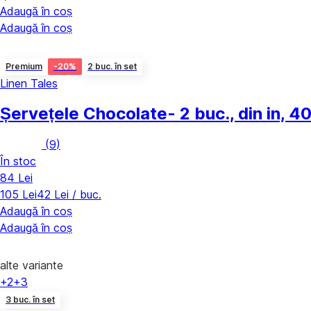
Adaugă în coș
Adaugă în coș
Premium
-20%
2 buc. în set
Linen Tales
Șervețele Chocolate
- 2 buc., din in, 
(
9
)
În stoc
84 Lei
105 Lei
42 Lei / buc.
Adaugă în coș
Adaugă în coș
alte variante
+2
+3
3 buc. în set