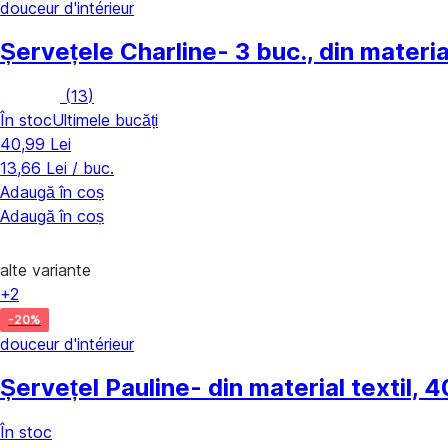
douceur d'intérieur
Șervețele Charline
- 3 buc., din materi
(
13
)
În stoc
Ultimele bucăți
40,99 Lei
13,66 Lei / buc.
Adaugă în coș
Adaugă în coș
alte variante
+2
-20%
douceur d'intérieur
Șervețel Pauline
- din material textil,
În stoc