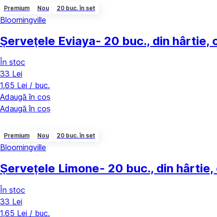
Premium
Nou
20 buc. în set
Bloomingville
Șervețele Eviaya
- 20 buc., din hârtie,
În stoc
33 Lei
1,65 Lei / buc.
Adaugă în coș
Adaugă în coș
Premium
Nou
20 buc. în set
Bloomingville
Șervețele Limone
- 20 buc., din hârtie
În stoc
33 Lei
1,65 Lei / buc.