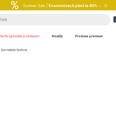
Summer Sale |
Economisești până la 40% →
ferte speciale și reduceri
Noutăți
Produse premium
Șervețele festive