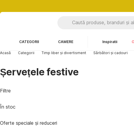
CATEGORII
CAMERE
Inspiratii
O
Acasă
Categorii
Timp liber și divertisment
Sărbători și cadouri
Șervețele festive
Filtre
În stoc
Oferte speciale și reduceri