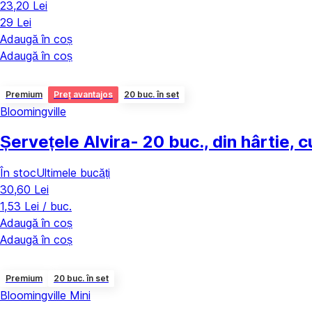
23,20 Lei
29 Lei
Adaugă în coș
Adaugă în coș
Premium
Preț avantajos
20 buc. în set
Bloomingville
Șervețele Alvira
- 20 buc., din hârtie,
În stoc
Ultimele bucăți
30,60 Lei
1,53 Lei / buc.
Adaugă în coș
Adaugă în coș
Premium
20 buc. în set
Bloomingville Mini