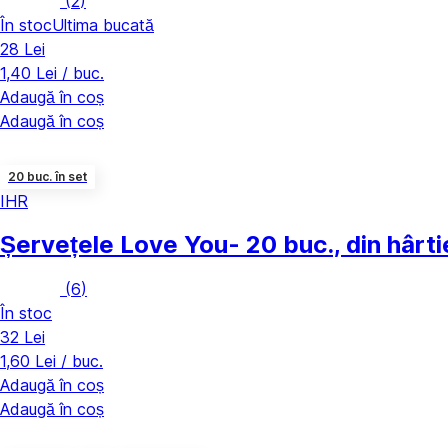
(
2
)
În stoc
Ultima bucată
28 Lei
1,40 Lei / buc.
Adaugă în coș
Adaugă în coș
20 buc. în set
IHR
Șervețele Love You
- 20 buc., din hârt
(
6
)
În stoc
32 Lei
1,60 Lei / buc.
Adaugă în coș
Adaugă în coș