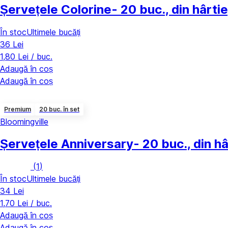
Șervețele Colorine
- 20 buc., din hârt
În stoc
Ultimele bucăți
36 Lei
1,80 Lei / buc.
Adaugă în coș
Adaugă în coș
Premium
20 buc. în set
Bloomingville
Șervețele Anniversary
- 20 buc., din h
(
1
)
În stoc
Ultimele bucăți
34 Lei
1,70 Lei / buc.
Adaugă în coș
Adaugă în coș