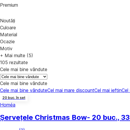
Premium
Noutăți
Culoare
Material
Ocazie
Motiv
+ Mai multe (5)
105 rezultate
Cele mai bine vândute
Cele mai bine vândute
Cele mai bine vândute
Cel mai mare discount
Cel mai ieftin
Cel
20 buc. în set
Homéa
Șervețele Christmas Bow
- 20 buc., 3