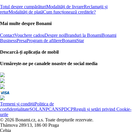
Totul despre cumpărături
Modalități de livrare
Reclamații și
retur
Modalități de plată
Cum funcționează creditele?
Mai multe despre Bonami
Contact
Vouchere cadou
Despre noi
Branduri la Bonami
Bonami
Business
Presa
Program de afiliere
BonamiStar
Descarcă-ți aplicația de mobil
Urmărește-ne pe canalele noastre de social media
Termeni și condiții
Politica de
confidențialitate
SOL
ANPC
ANSPDCP
Reguli și setări privind Cookie-
urile
© 2026 Bonami.cz, a.s. Toate drepturile rezervate.
Thámova 289/13, 186 00 Praga
Cehia