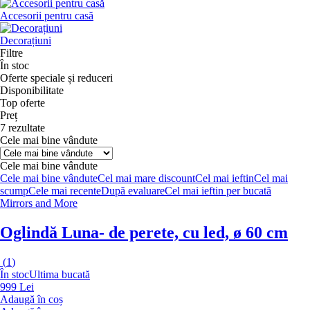
Accesorii pentru casă
Decorațiuni
Filtre
În stoc
Oferte speciale și reduceri
Disponibilitate
Top oferte
Preț
7 rezultate
Cele mai bine vândute
Cele mai bine vândute
Cele mai bine vândute
Cel mai mare discount
Cel mai ieftin
Cel mai
scump
Cele mai recente
După evaluare
Cel mai ieftin per bucată
Mirrors and More
Oglindă Luna
- de perete, cu led, ø 60 cm
(
1
)
În stoc
Ultima bucată
999 Lei
Adaugă în coș