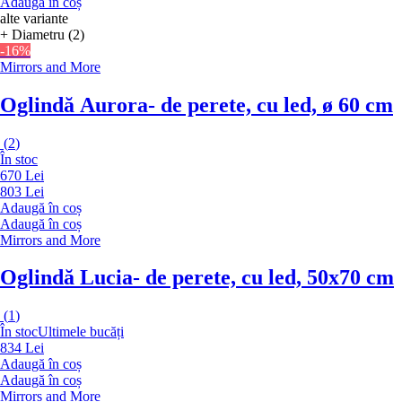
Adaugă în coș
alte variante
+ Diametru (2)
-16%
Mirrors and More
Oglindă Aurora
- de perete, cu led, ø 60 cm
(
2
)
În stoc
670 Lei
803 Lei
Adaugă în coș
Adaugă în coș
Mirrors and More
Oglindă Lucia
- de perete, cu led, 50x70 cm
(
1
)
În stoc
Ultimele bucăți
834 Lei
Adaugă în coș
Adaugă în coș
Mirrors and More