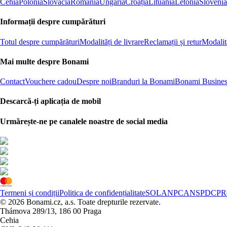
Cehia
Polonia
Slovacia
România
Ungaria
Croația
Lituania
Letonia
Slovenia
Informații despre cumpărături
Totul despre cumpărături
Modalități de livrare
Reclamații și retur
Modalită
Mai multe despre Bonami
Contact
Vouchere cadou
Despre noi
Branduri la Bonami
Bonami Busines
Descarcă-ți aplicația de mobil
Urmărește-ne pe canalele noastre de social media
Termeni și condiții
Politica de confidențialitate
SOL
ANPC
ANSPDCP
R
© 2026 Bonami.cz, a.s. Toate drepturile rezervate.
Thámova 289/13, 186 00 Praga
Cehia