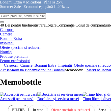
Bonami Extra × Micadoni |
Până la 25% →
Summer Sale |
Economisești până la 40% →
40 Lei pentru tine
Înregistrare
Logare
Comparație
Coșul de cumpărături
Categorii
Camere
Bonami Extra
Inspiratii
Oferte speciale și reduceri
Noutăți
Produse premium
Pentru profesioniști
Categorii
Camere
Bonami Extra
Inspiratii
Oferte speciale și reduc
Acasă
Marki na Bonami
Marki na Bonami
Memobottle
...
Marki na Bona
Memobottle
Accesorii pentru casă
Bucătărie și servirea mesei
Timp liber și dive
FILTRE
În stoc
Oferte speciale și reduceri
Seria