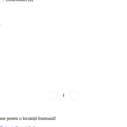
n
1
duse pentru o locuință frumoasă!