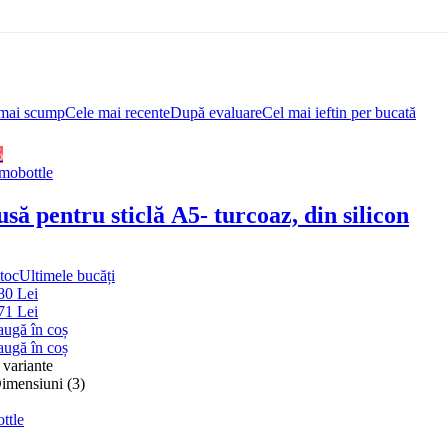
mai scump
Cele mai recente
După evaluare
Cel mai ieftin per bucată
%
obottle
să pentru sticlă A5
- turcoaz, din silicon
stoc
Ultimele bucăți
80 Lei
71 Lei
ugă în coș
ugă în coș
e variante
imensiuni (3)
ttle