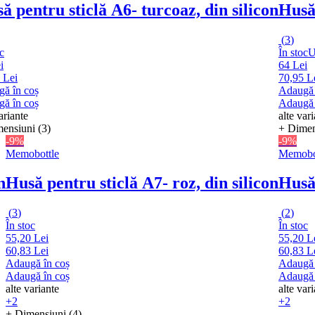
ă pentru sticlă A6
- turcoaz, din silicon
Husă
(
3
)
c
În stoc
U
i
64 Lei
 Lei
70,95 L
ă în coș
Adaugă 
ă în coș
Adaugă 
ariante
alte var
ensiuni (3)
+ Dimen
-9%
-9%
Memobottle
Memobo
n
Husă pentru sticlă A7
- roz, din silicon
Husă
(
3
)
(
2
)
În stoc
În stoc
55,20 Lei
55,20 L
60,83 Lei
60,83 L
Adaugă în coș
Adaugă 
Adaugă în coș
Adaugă 
alte variante
alte var
+2
+2
+ Dimensiuni (4)