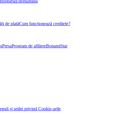
Bulgaria
Estonia
Italia
ți de plată
Cum funcționează creditele?
s
Presa
Program de afiliere
BonamiStar
eguli și setări privind Cookie-urile