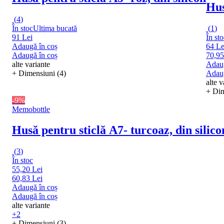
Hus
(
4
)
În stoc
Ultima bucată
(
1
)
91 Lei
În sto
Adaugă în coș
64 Le
Adaugă în coș
70,95
alte variante
Adaug
+ Dimensiuni (4)
Adaug
alte v
+ Dim
-9%
Memobottle
Husă pentru sticlă A7
- turcoaz, din silico
(
3
)
În stoc
55,20 Lei
60,83 Lei
Adaugă în coș
Adaugă în coș
alte variante
+2
+ Dimensiuni (3)