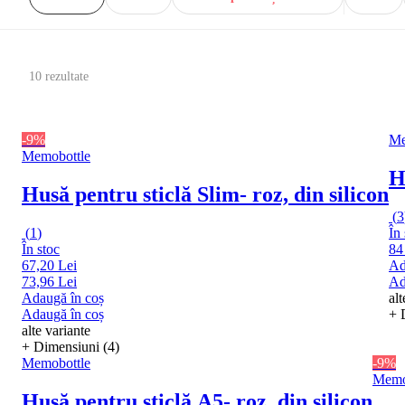
10 rezultate
-9%
Me
Memobottle
H
Husă pentru sticlă Slim
- roz, din silicon
(
3
(
1
)
În 
În stoc
84
67,20 Lei
Ad
73,96 Lei
Ad
Adaugă în coș
alt
Adaugă în coș
+ 
alte variante
+ Dimensiuni (4)
Memobottle
-9%
Memo
Husă pentru sticlă A5
- roz, din silicon