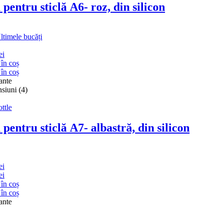
 pentru sticlă A6
- roz, din silicon
ltimele bucăți
ei
în coș
în coș
iante
siuni (4)
ttle
 pentru sticlă A7
- albastră, din silicon
ei
ei
în coș
în coș
iante