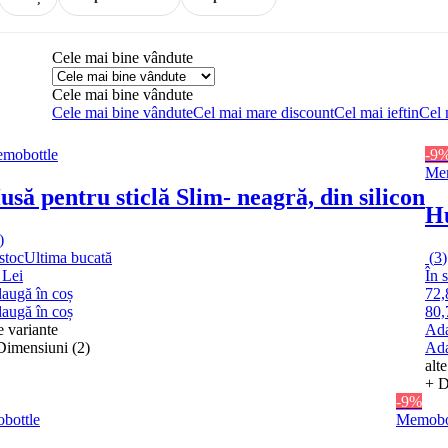
Cele mai bine vândute
Cele mai bine vândute
Cele mai bine vândute
Cel mai mare discount
Cel mai ieftin
Cel 
mobottle
-9
Mem
usă pentru sticlă Slim
- neagră, din silicon
Hu
)
stoc
Ultima bucată
(
3
)
 Lei
În 
augă în coș
72,
augă în coș
80,
e variante
Ada
Dimensiuni (2)
Ada
alt
+ D
-9%
bottle
Memobo