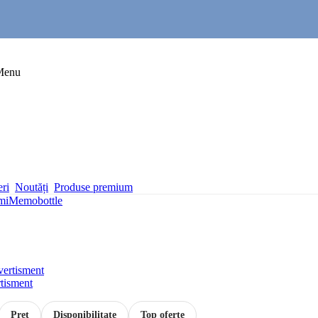
Menu
eri
Noutăți
Produse premium
mi
Memobottle
rtisment
Preț
Disponibilitate
Top oferte