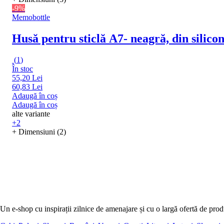
-9%
Memobottle
Husă pentru sticlă A7
- neagră, din silico
(
1
)
În stoc
55,20 Lei
60,83 Lei
Adaugă în coș
Adaugă în coș
alte variante
+2
+ Dimensiuni (2)
Un e-shop cu inspirații zilnice de amenajare și cu o largă ofertă de pro