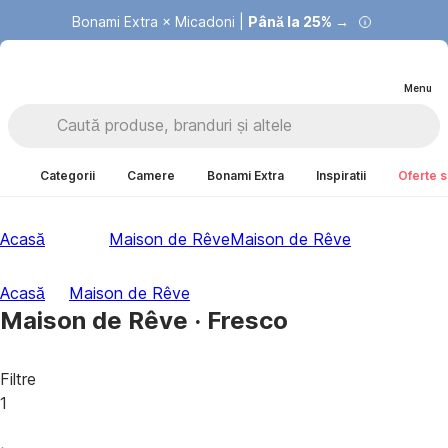
Bonami Extra × Micadoni |
Summer Sale |
Economisești până la 40% →
Până la 25% →
Menu
Categorii
Camere
Bonami Extra
Inspiratii
Oferte s
Acasă
Maison de Rêve
Maison de Rêve
Acasă
Maison de Rêve
Maison de Rêve · Fresco
Filtre
1