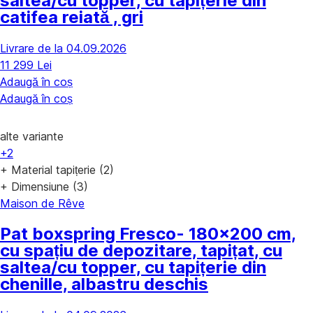
saltea/cu topper, cu tapițerie din
catifea reiată , gri
Livrare de la 04.09.2026
11 299 Lei
Adaugă în coș
Adaugă în coș
alte variante
+2
+ Material tapițerie (2)
+ Dimensiune (3)
Maison de Rêve
Pat boxspring Fresco
- 180x200 cm,
cu spațiu de depozitare, tapițat, cu
saltea/cu topper, cu tapițerie din
chenille, albastru deschis