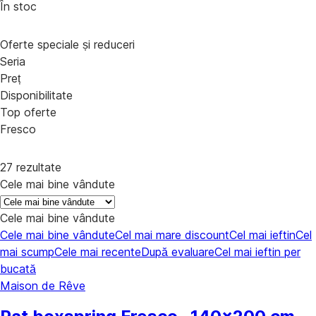
În stoc
Oferte speciale și reduceri
Seria
Preț
Disponibilitate
Top oferte
Fresco
27 rezultate
Cele mai bine vândute
Cele mai bine vândute
Cele mai bine vândute
Cel mai mare discount
Cel mai ieftin
Cel
mai scump
Cele mai recente
După evaluare
Cel mai ieftin per
bucată
Maison de Rêve