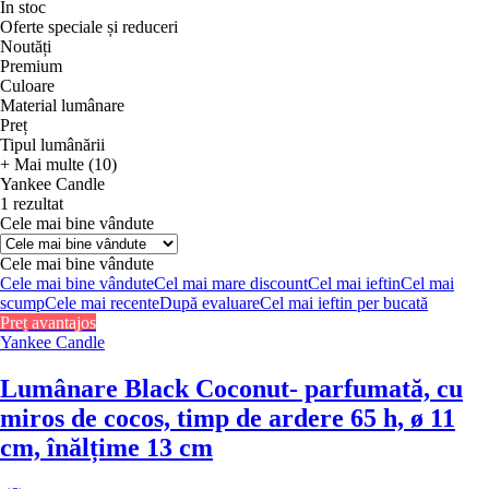
În stoc
Oferte speciale și reduceri
Noutăți
Premium
Culoare
Material lumânare
Preț
Tipul lumânării
+ Mai multe (10)
Yankee Candle
1 rezultat
Cele mai bine vândute
Cele mai bine vândute
Cele mai bine vândute
Cel mai mare discount
Cel mai ieftin
Cel mai
scump
Cele mai recente
După evaluare
Cel mai ieftin per bucată
Preț avantajos
Yankee Candle
Lumânare Black Coconut
- parfumată, cu
miros de cocos, timp de ardere 65 h, ø 11
cm, înălțime 13 cm