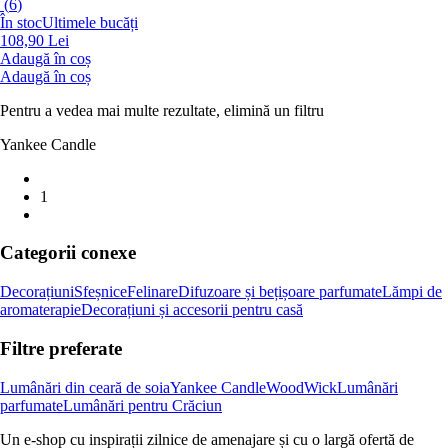
(
6
)
În stoc
Ultimele bucăți
108,90 Lei
Adaugă în coș
Adaugă în coș
Pentru a vedea mai multe rezultate, elimină un filtru
Yankee Candle
1
Categorii conexe
Decorațiuni
Sfeșnice
Felinare
Difuzoare și bețișoare parfumate
Lămpi de
aromaterapie
Decorațiuni și accesorii pentru casă
Filtre preferate
Lumânări din ceară de soia
Yankee Candle
WoodWick
Lumânări
parfumate
Lumânări pentru Crăciun
Un e-shop cu inspirații zilnice de amenajare și cu o largă ofertă de