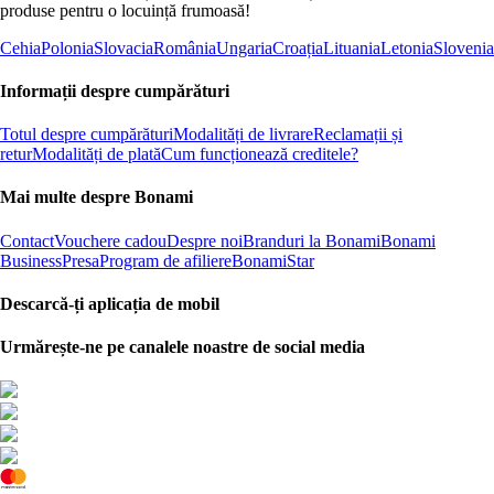
produse pentru o locuință frumoasă!
Cehia
Polonia
Slovacia
România
Ungaria
Croația
Lituania
Letonia
Slovenia
Informații despre cumpărături
Totul despre cumpărături
Modalități de livrare
Reclamații și
retur
Modalități de plată
Cum funcționează creditele?
Mai multe despre Bonami
Contact
Vouchere cadou
Despre noi
Branduri la Bonami
Bonami
Business
Presa
Program de afiliere
BonamiStar
Descarcă-ți aplicația de mobil
Urmărește-ne pe canalele noastre de social media