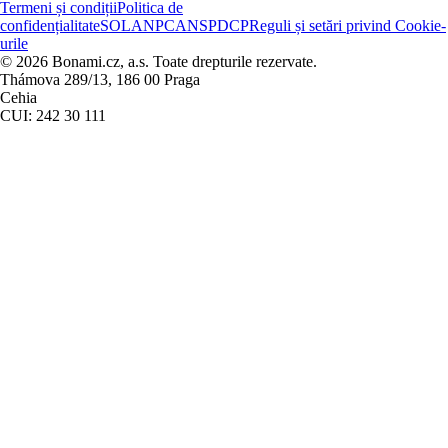
Termeni și condiții
Politica de
confidențialitate
SOL
ANPC
ANSPDCP
Reguli și setări privind Cookie-
urile
© 2026 Bonami.cz, a.s. Toate drepturile rezervate.
Thámova 289/13, 186 00 Praga
Cehia
CUI: 242 30 111