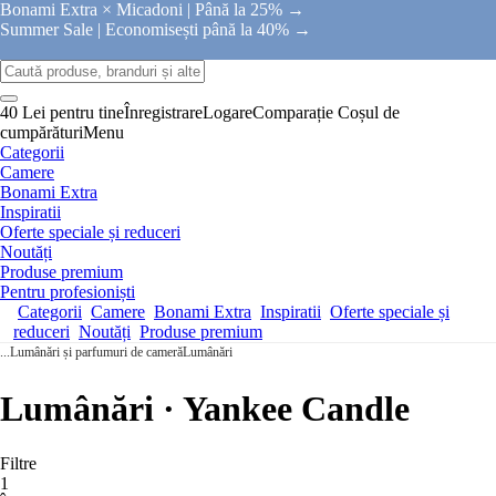
Bonami Extra × Micadoni |
Până la 25% →
Summer Sale |
Economisești până la 40% →
40 Lei pentru tine
Înregistrare
Logare
Comparație
Coșul de
cumpărături
Menu
Categorii
Camere
Bonami Extra
Inspiratii
Oferte speciale și reduceri
Noutăți
Produse premium
Pentru profesioniști
Categorii
Camere
Bonami Extra
Inspiratii
Oferte speciale și
reduceri
Noutăți
Produse premium
...
Lumânări și parfumuri de cameră
Lumânări
Lumânări · Yankee Candle
Filtre
1