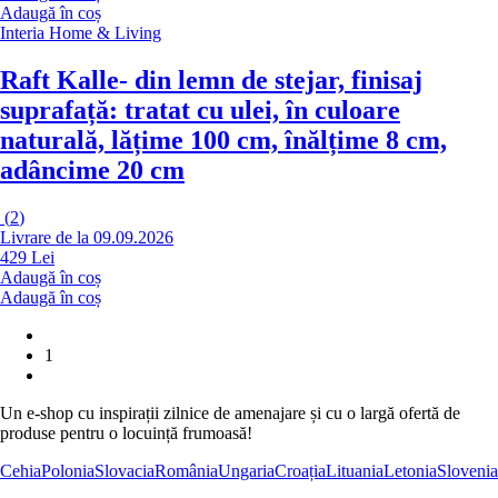
Adaugă în coș
Interia Home & Living
Raft Kalle
- din lemn de stejar, finisaj
suprafață: tratat cu ulei, în culoare
naturală, lățime 100 cm, înălțime 8 cm,
adâncime 20 cm
(
2
)
Livrare de la 09.09.2026
429 Lei
Adaugă în coș
Adaugă în coș
1
Un e-shop cu inspirații zilnice de amenajare și cu o largă ofertă de
produse pentru o locuință frumoasă!
Cehia
Polonia
Slovacia
România
Ungaria
Croația
Lituania
Letonia
Slovenia