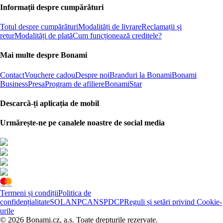
Informații despre cumpărături
Totul despre cumpărături
Modalități de livrare
Reclamații și
retur
Modalități de plată
Cum funcționează creditele?
Mai multe despre Bonami
Contact
Vouchere cadou
Despre noi
Branduri la Bonami
Bonami
Business
Presa
Program de afiliere
BonamiStar
Descarcă-ți aplicația de mobil
Urmărește-ne pe canalele noastre de social media
Termeni și condiții
Politica de
confidențialitate
SOL
ANPC
ANSPDCP
Reguli și setări privind Cookie-
urile
© 2026 Bonami.cz, a.s. Toate drepturile rezervate.