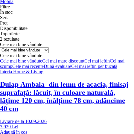
Mobilă
Filtre
În stoc
Seria
Preț
Disponibilitate
Top oferte
2 rezultate
Cele mai bine vândute
Cele mai bine vândute
Cele mai bine vândute
Cel mai mare discount
Cel mai ieftin
Cel mai
scump
Cele mai recente
După evaluare
Cel mai ieftin per bucată
Interia Home & Living
Dulap Ambala
- din lemn de acacia, finisaj
suprafață: lăcuit, în culoare naturală,
lățime 120 cm, înălțime 78 cm, adâncime
40 cm
Livrare de la 10.09.2026
3 929 Lei
Adaugă în coș