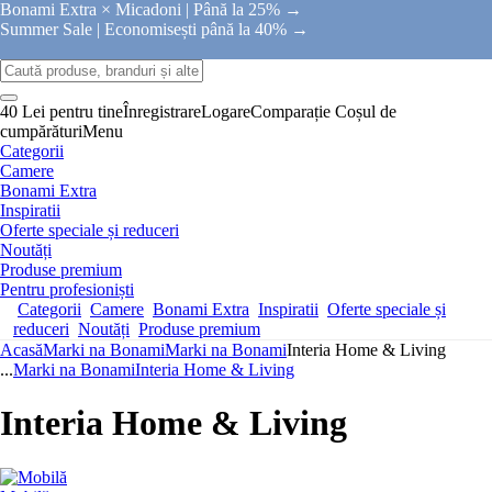
Bonami Extra × Micadoni |
Până la 25% →
Summer Sale |
Economisești până la 40% →
40 Lei pentru tine
Înregistrare
Logare
Comparație
Coșul de
cumpărături
Menu
Categorii
Camere
Bonami Extra
Inspiratii
Oferte speciale și reduceri
Noutăți
Produse premium
Pentru profesioniști
Categorii
Camere
Bonami Extra
Inspiratii
Oferte speciale și
reduceri
Noutăți
Produse premium
Acasă
Marki na Bonami
Marki na Bonami
Interia Home & Living
...
Marki na Bonami
Interia Home & Living
Interia Home & Living