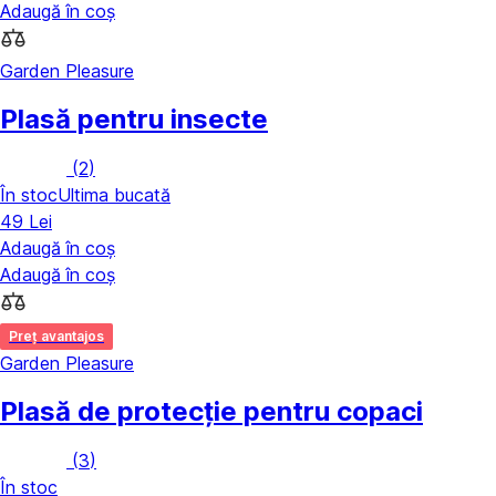
Adaugă în coș
Garden Pleasure
Plasă pentru insecte
(
2
)
În stoc
Ultima bucată
49 Lei
Adaugă în coș
Adaugă în coș
Preț avantajos
Garden Pleasure
Plasă de protecție pentru copaci
(
3
)
În stoc