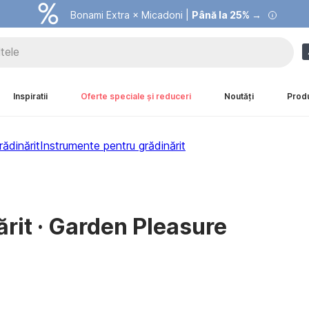
Summer Sale |
Bonami Extra × Micadoni |
Economisești până la 40% →
Până la 25% →
Inspiratii
Oferte speciale și reduceri
Noutăți
Prod
ădinărit
Instrumente pentru grădinărit
rit · Garden Pleasure