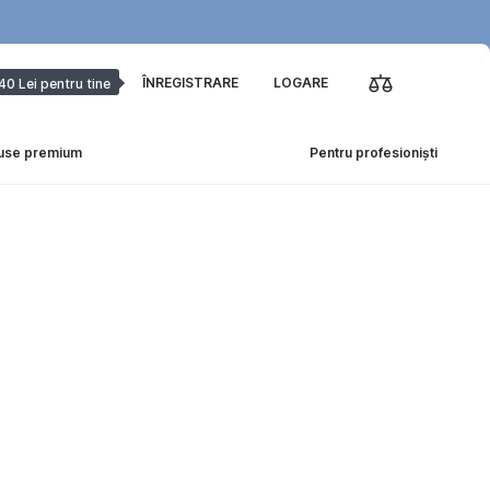
ÎNREGISTRARE
LOGARE
40 Lei pentru tine
use premium
Pentru profesioniști