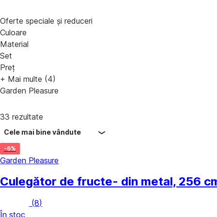
Oferte speciale și reduceri
Culoare
Material
Set
Preț
+ Mai multe (4)
Garden Pleasure
33 rezultate
Cele mai bine vândute
-6%
Garden Pleasure
Culegător de fructe
- din metal, 256 c
(
8
)
În stoc