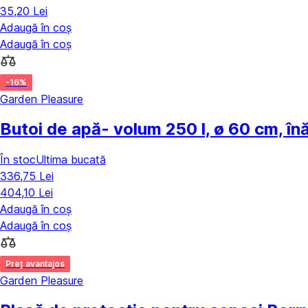
35,20 Lei
Adaugă în coș
Adaugă în coș
-16%
Garden Pleasure
Butoi de apă
- volum 250 l, ø 60 cm, î
În stoc
Ultima bucată
336,75 Lei
404,10 Lei
Adaugă în coș
Adaugă în coș
Preț avantajos
Garden Pleasure