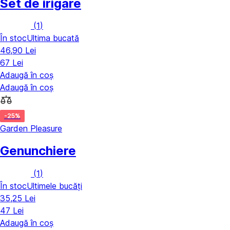
Set de irigare
(
1
)
În stoc
Ultima bucată
46,90 Lei
67 Lei
Adaugă în coș
Adaugă în coș
-25%
Garden Pleasure
Genunchiere
(
1
)
În stoc
Ultimele bucăți
35,25 Lei
47 Lei
Adaugă în coș