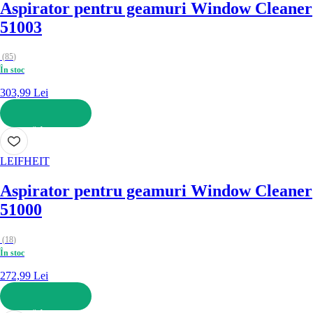
Aspirator pentru geamuri Window Cleaner
51003
(
85
)
În stoc
303,99 Lei
ADAUGĂ ÎN COȘ
LEIFHEIT
Aspirator pentru geamuri Window Cleaner
51000
(
18
)
În stoc
272,99 Lei