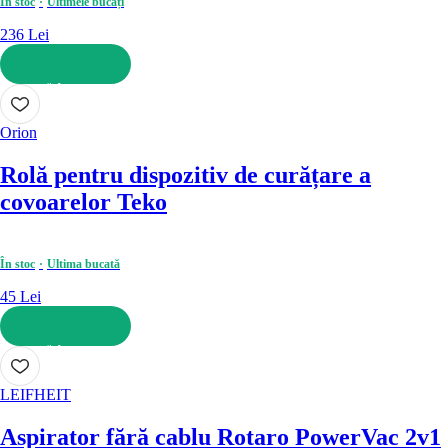
În stoc
Ultimele bucăți
236 Lei
ADAUGĂ ÎN COȘ
Orion
Rolă pentru dispozitiv de curățare a
covoarelor Teko
În stoc
Ultima bucată
45 Lei
ADAUGĂ ÎN COȘ
LEIFHEIT
Aspirator fără cablu Rotaro PowerVac 2v1