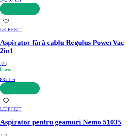
ADAUGĂ ÎN COȘ
LEIFHEIT
Aspirator fără cablu Regulus PowerVac
2in1
(
21
)
În stoc
885 Lei
ADAUGĂ ÎN COȘ
LEIFHEIT
Aspirator pentru geamuri Nemo 51035
(
12
)