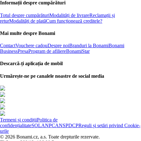
Informații despre cumpărături
Totul despre cumpărături
Modalități de livrare
Reclamații și
retur
Modalități de plată
Cum funcționează creditele?
Mai multe despre Bonami
Contact
Vouchere cadou
Despre noi
Branduri la Bonami
Bonami
Business
Presa
Program de afiliere
BonamiStar
Descarcă-ți aplicația de mobil
Urmărește-ne pe canalele noastre de social media
Termeni și condiții
Politica de
confidențialitate
SOL
ANPC
ANSPDCP
Reguli și setări privind Cookie-
urile
© 2026 Bonami.cz, a.s. Toate drepturile rezervate.