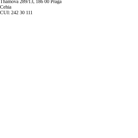
Thámova 289/13, 186 00 Praga
Cehia
CUI: 242 30 111