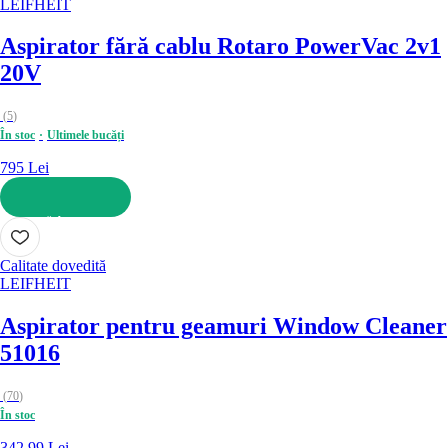
LEIFHEIT
Aspirator fără cablu Rotaro PowerVac 2v1
20V
(
5
)
În stoc
Ultimele bucăți
795 Lei
ADAUGĂ ÎN COȘ
Calitate dovedită
LEIFHEIT
Aspirator pentru geamuri Window Cleaner
51016
(
70
)
În stoc
342,99 Lei