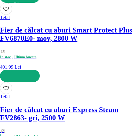
ADAUGĂ ÎN COȘ
Tefal
Fier de călcat cu aburi Smart Protect Plus
FV6870E0
- mov, 2800 W
(
3
)
În stoc
Ultima bucată
401,99 Lei
ADAUGĂ ÎN COȘ
Tefal
Fier de călcat cu aburi Express Steam
FV2863
- gri, 2500 W
(
2
)