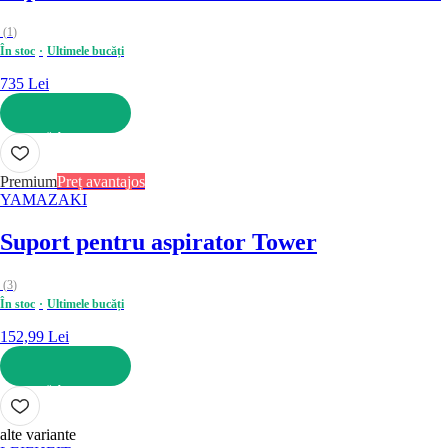
(
1
)
În stoc
Ultimele bucăți
735 Lei
ADAUGĂ ÎN COȘ
Premium
Preț avantajos
YAMAZAKI
Suport pentru aspirator Tower
(
3
)
În stoc
Ultimele bucăți
152,99 Lei
ADAUGĂ ÎN COȘ
alte variante