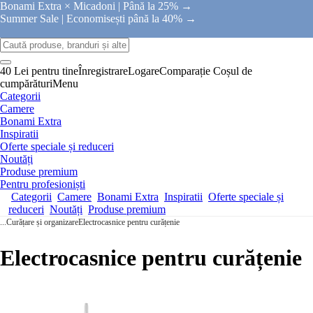
Bonami Extra × Micadoni |
Până la 25% →
Summer Sale |
Economisești până la 40% →
40 Lei pentru tine
Înregistrare
Logare
Comparație
Coșul de
cumpărături
Menu
Categorii
Camere
Bonami Extra
Inspiratii
Oferte speciale și reduceri
Noutăți
Produse premium
Pentru profesioniști
Categorii
Camere
Bonami Extra
Inspiratii
Oferte speciale și
reduceri
Noutăți
Produse premium
...
Curățare și organizare
Electrocasnice pentru curățenie
Electrocasnice pentru curățenie