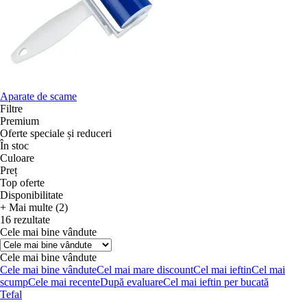
Aparate de scame
Filtre
Premium
Oferte speciale și reduceri
În stoc
Culoare
Preț
Top oferte
Disponibilitate
+ Mai multe (2)
16 rezultate
Cele mai bine vândute
Cele mai bine vândute
Cele mai bine vândute
Cel mai mare discount
Cel mai ieftin
Cel mai
scump
Cele mai recente
După evaluare
Cel mai ieftin per bucată
Tefal