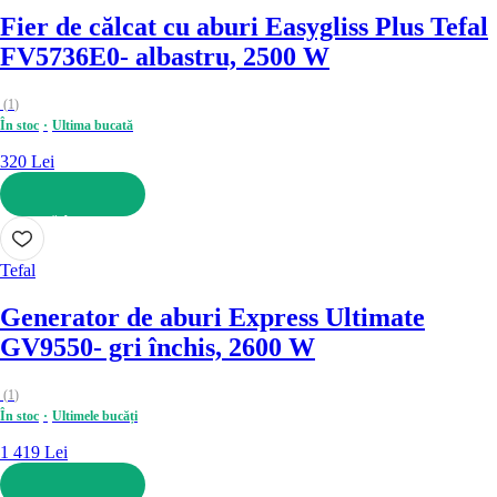
Fier de călcat cu aburi Easygliss Plus Tefal
FV5736E0
- albastru, 2500 W
(
1
)
În stoc
Ultima bucată
320 Lei
ADAUGĂ ÎN COȘ
Tefal
Generator de aburi Express Ultimate
GV9550
- gri închis, 2600 W
(
1
)
În stoc
Ultimele bucăți
1 419 Lei