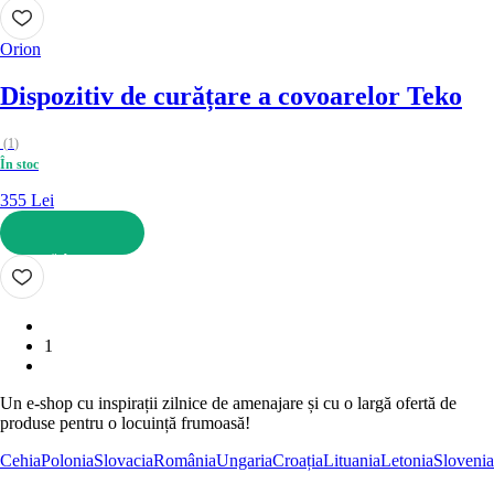
ADAUGĂ ÎN COȘ
Orion
Dispozitiv de curățare a covoarelor Teko
(
1
)
În stoc
355 Lei
ADAUGĂ ÎN COȘ
1
Un e-shop cu inspirații zilnice de amenajare și cu o largă ofertă de
produse pentru o locuință frumoasă!
Cehia
Polonia
Slovacia
România
Ungaria
Croația
Lituania
Letonia
Slovenia