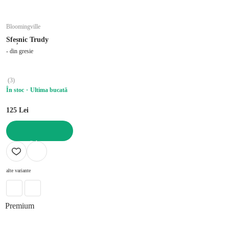
Bloomingville
Sfeșnic Trudy
- din gresie
(
3
)
În stoc
Ultima bucată
125 Lei
ADAUGĂ ÎN COȘ
alte variante
Premium