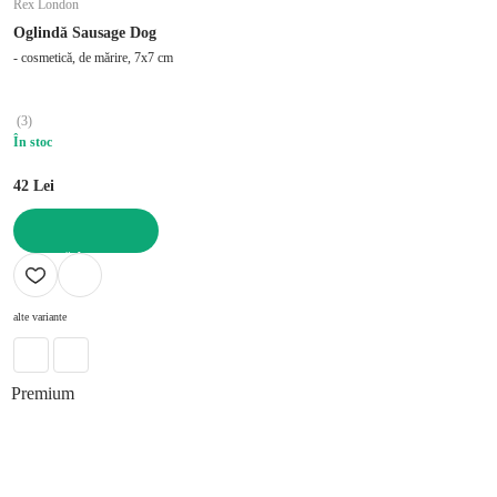
Rex London
Oglindă Sausage Dog
- cosmetică, de mărire, 7x7 cm
(
3
)
În stoc
42 Lei
ADAUGĂ ÎN COȘ
alte variante
Premium