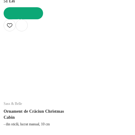
51 Lei
ADAUGĂ ÎN COȘ
Sass & Belle
Ornament de Crăciun Christmas
Cabin
- din sticlă, lucrat manual, 10 cm