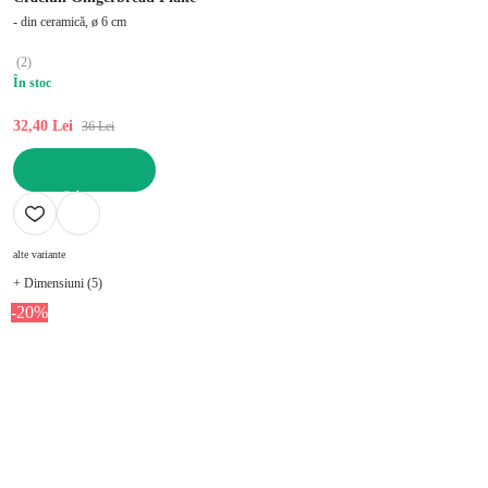
- din ceramică, ø 6 cm
(
2
)
În stoc
32,40 Lei
36 Lei
ADAUGĂ ÎN COȘ
alte variante
+ Dimensiuni (5)
-20%