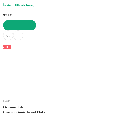
În stoc
Ultimele bucăți
99 Lei
ADAUGĂ ÎN COȘ
-10%
Dakls
Ornament de
Crăciun Gingerbread Flake