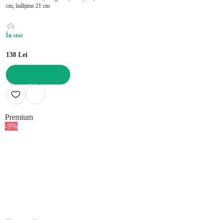
cm, înălțime 21 cm
(
5
)
În stoc
138 Lei
ADAUGĂ ÎN COȘ
Premium
-9%