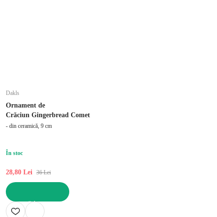
Dakls
Ornament de
Crăciun Gingerbread Comet
- din ceramică, 9 cm
În stoc
28,80 Lei
36 Lei
ADAUGĂ ÎN COȘ