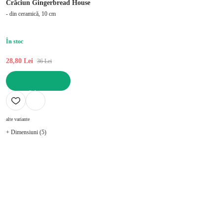
Crăciun Gingerbread House
- din ceramică, 10 cm
În stoc
28,80 Lei
36 Lei
ADAUGĂ ÎN COȘ
alte variante
+ Dimensiuni (5)