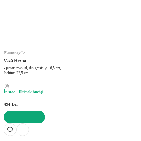
Bloomingville
Vază Hezha
- pictată manual, din gresie, ø 16,5 cm,
înălțime 23,5 cm
(
6
)
În stoc
Ultimele bucăți
494 Lei
ADAUGĂ ÎN COȘ