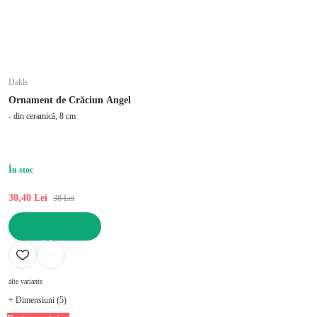
Dakls
Ornament de Crăciun Angel
- din ceramică, 8 cm
În stoc
30,40 Lei
38 Lei
ADAUGĂ ÎN COȘ
alte variante
+ Dimensiuni (5)