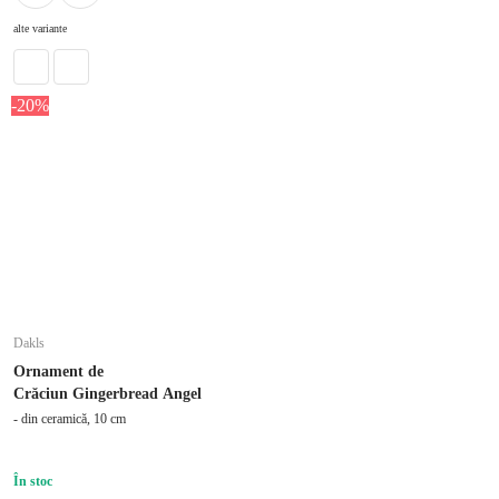
alte variante
-20%
Dakls
Ornament de
Crăciun Gingerbread Angel
- din ceramică, 10 cm
În stoc