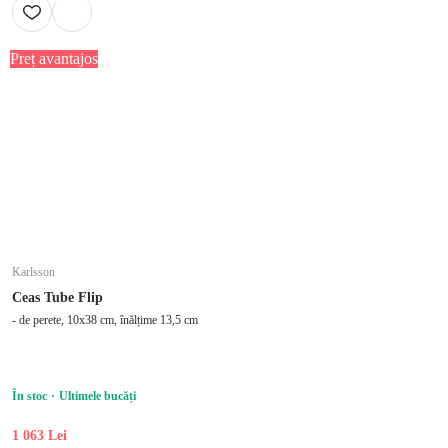
Preț avantajos
Karlsson
Ceas Tube Flip
- de perete, 10x38 cm, înălțime 13,5 cm
În stoc
Ultimele bucăți
1 063 Lei