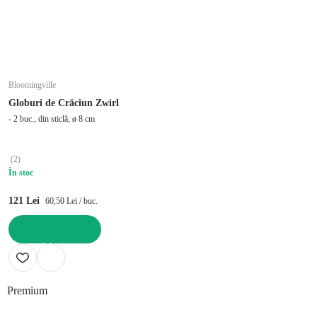
Bloomingville
Globuri de Crăciun Zwirl
- 2 buc., din sticlă, ø 8 cm
(
2
)
În stoc
121 Lei
60,50 Lei / buc.
ADAUGĂ ÎN COȘ
Premium