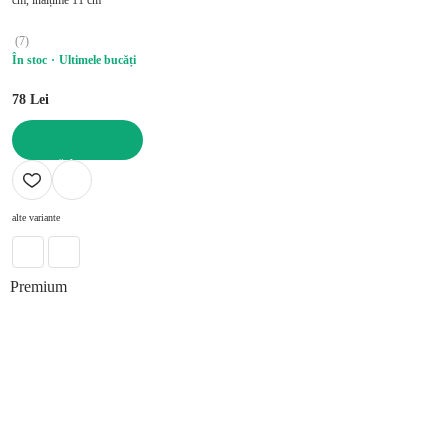
(
7
)
În stoc
Ultimele bucăți
78 Lei
ADAUGĂ ÎN COȘ
alte variante
Premium