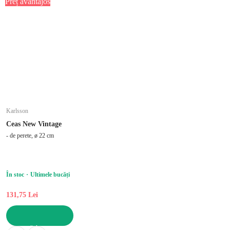
Preț avantajos
Karlsson
Ceas New Vintage
- de perete, ø 22 cm
În stoc
Ultimele bucăți
131,75 Lei
ADAUGĂ ÎN COȘ