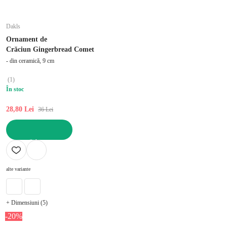
Dakls
Ornament de
Crăciun Gingerbread Comet
- din ceramică, 9 cm
(
1
)
În stoc
28,80 Lei
36 Lei
ADAUGĂ ÎN COȘ
alte variante
+ Dimensiuni (5)
-20%