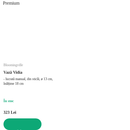
Premium
Bloomingville
Vază Vidia
- lucrată manual, din sticlă, ø 13 cm,
înălțime 18 cm
În stoc
323 Lei