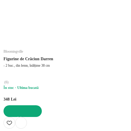
Bloomingville
Figurine de Crăciun Darren
- 2 buc., din lemn, înălțime 38 cm
(
6
)
În stoc
Ultima bucată
348 Lei
ADAUGĂ ÎN COȘ