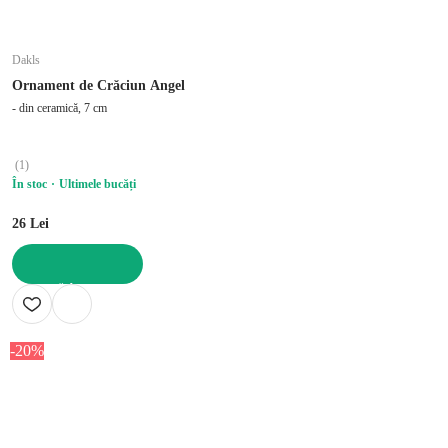
Dakls
Ornament de Crăciun Angel
- din ceramică, 7 cm
(
1
)
În stoc
Ultimele bucăți
26 Lei
ADAUGĂ ÎN COȘ
-20%