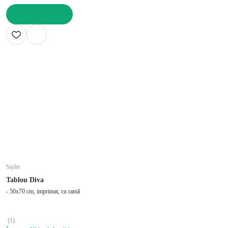
ADAUGĂ ÎN COȘ
Styler
Tablou Diva
- 50x70 cm, imprimat, cu ramă
(
1
)