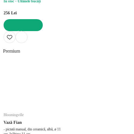
În stoc
Ultimele bucăți
256 Lei
ADAUGĂ ÎN COȘ
Premium
Bloomingville
Vază Fian
- pictată manual, din ceramică, albă, ø 11
cm, înălțime 11 cm