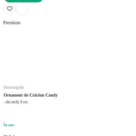
ADAUGĂ ÎN COȘ
Premium
Bloomingville
Ornament de Crăciun Candy
- din sticlă, 9 cm
În stoc