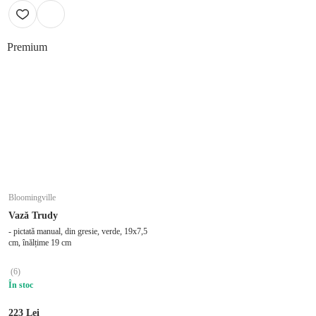
ADAUGĂ ÎN COȘ
Premium
Bloomingville
Vază Trudy
- pictată manual, din gresie, verde, 19x7,5
cm, înălțime 19 cm
(
6
)
În stoc
223 Lei