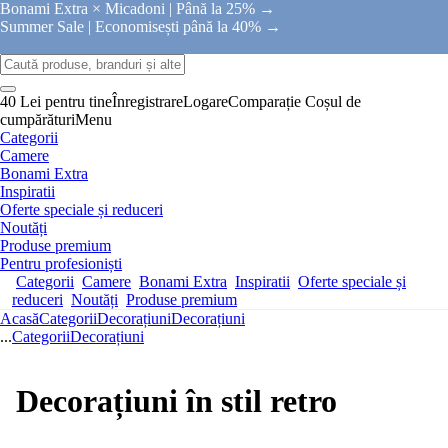
Bonami Extra × Micadoni |
Până la 25% →
Summer Sale |
Economisești până la 40% →
40 Lei pentru tine
Înregistrare
Logare
Comparație
Coșul de
cumpărături
Menu
Categorii
Camere
Bonami Extra
Inspiratii
Oferte speciale și reduceri
Noutăți
Produse premium
Pentru profesioniști
Categorii
Camere
Bonami Extra
Inspiratii
Oferte speciale și
reduceri
Noutăți
Produse premium
Acasă
Categorii
Decorațiuni
Decorațiuni
...
Categorii
Decorațiuni
Decorațiuni în stil retro