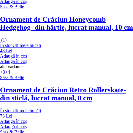
Adaugă în coș
Sass & Belle
Ornament de Crăciun Honeycomb
Hedgehog
- din hârtie, lucrat manual, 10 cm
(
1
)
În stoc
Ultimele bucăți
48 Lei
Adaugă în coș
Adaugă în coș
alte variante
+3
+4
Sass & Belle
Ornament de Crăciun Retro Rollerskate
-
din sticlă, lucrat manual, 8 cm
În stoc
Ultimele bucăți
73 Lei
Adaugă în coș
Adaugă în coș
Sass & Belle