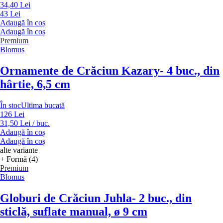
34,40 Lei
43 Lei
Adaugă în coș
Adaugă în coș
Premium
Blomus
Ornamente de Crăciun Kazary
- 4 buc., din
hârtie, 6,5 cm
În stoc
Ultima bucată
126 Lei
31,50 Lei / buc.
Adaugă în coș
Adaugă în coș
alte variante
+ Formă (4)
Premium
Blomus
Globuri de Crăciun Juhla
- 2 buc., din
sticlă, suflate manual, ø 9 cm