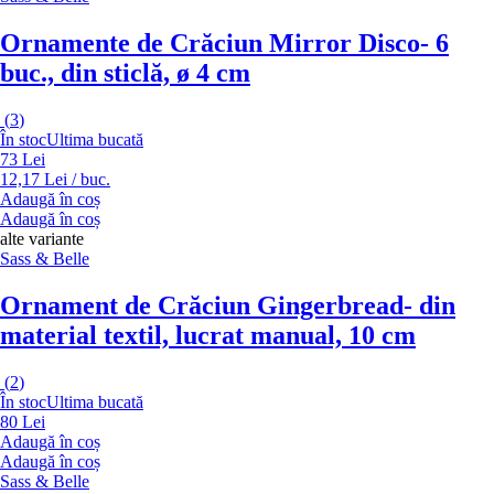
Ornamente de Crăciun Mirror Disco
- 6
buc., din sticlă, ø 4 cm
(
3
)
În stoc
Ultima bucată
73 Lei
12,17 Lei / buc.
Adaugă în coș
Adaugă în coș
alte variante
Sass & Belle
Ornament de Crăciun Gingerbread
- din
material textil, lucrat manual, 10 cm
(
2
)
În stoc
Ultima bucată
80 Lei
Adaugă în coș
Adaugă în coș
Sass & Belle