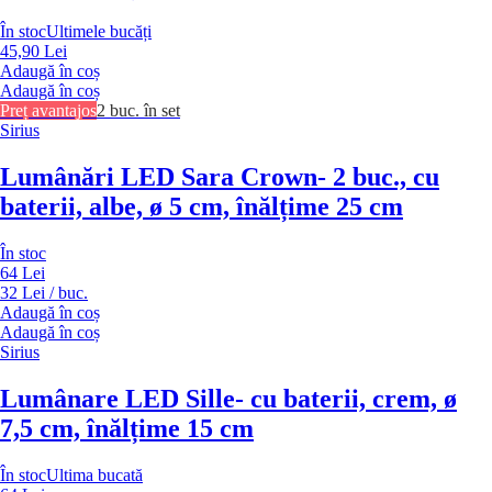
În stoc
Ultimele bucăți
45,90 Lei
Adaugă în coș
Adaugă în coș
Preț avantajos
2 buc. în set
Sirius
Lumânări LED Sara Crown
- 2 buc., cu
baterii, albe, ø 5 cm, înălțime 25 cm
În stoc
64 Lei
32 Lei / buc.
Adaugă în coș
Adaugă în coș
Sirius
Lumânare LED Sille
- cu baterii, crem, ø
7,5 cm, înălțime 15 cm
În stoc
Ultima bucată