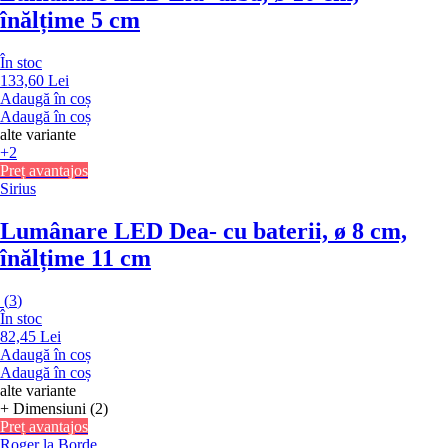
înălțime 5 cm
În stoc
133,60 Lei
Adaugă în coș
Adaugă în coș
alte variante
+2
Preț avantajos
Sirius
Lumânare LED Dea
- cu baterii, ø 8 cm,
înălțime 11 cm
(
3
)
În stoc
82,45 Lei
Adaugă în coș
Adaugă în coș
alte variante
+ Dimensiuni (2)
Preț avantajos
Roger la Borde