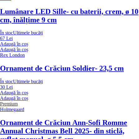
Lumânare LED Sille
- cu baterii, crem, ø 10
cm, înălțime 9 cm
În stoc
Ultimele bucăți
67 Lei
Adaugă în coș
Adaugă în coș
Rex London
Ornament de Crăciun Soldier
- 23,5 cm
În stoc
Ultimele bucăți
30 Lei
Adaugă în coș
Adaugă în coș
Premium
Holmegaard
Ornament de Crăciun Ann-Sofi Romme
Annual Christmas Bell 2025
- din sticlă,