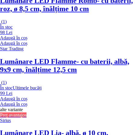
Lumânare LED Flamme Romb
- cu baterii,
roz, ø 8,5 cm, înălțime 10 cm
(
1
)
În stoc
98 Lei
Adaugă în coș
Adaugă în coș
Star Trading
Lumânare LED Flamme
- cu baterii, albă,
9x9 cm, înălțime 12,5 cm
(
1
)
În stoc
Ultimele bucăți
99 Lei
Adaugă în coș
Adaugă în coș
alte variante
Preț avantajos
Sirius
Lumânare LED Lia
- albă, ø 10 cm,