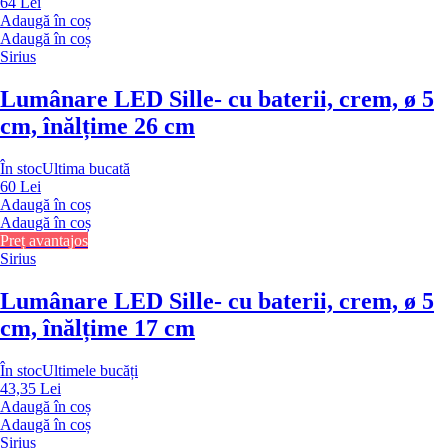
64 Lei
Adaugă în coș
Adaugă în coș
Sirius
Lumânare LED Sille
- cu baterii, crem, ø 5
cm, înălțime 26 cm
În stoc
Ultima bucată
60 Lei
Adaugă în coș
Adaugă în coș
Preț avantajos
Sirius
Lumânare LED Sille
- cu baterii, crem, ø 5
cm, înălțime 17 cm
În stoc
Ultimele bucăți
43,35 Lei
Adaugă în coș
Adaugă în coș
Sirius