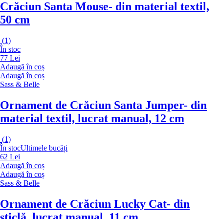
Crăciun Santa Mouse
- din material textil,
50 cm
(
1
)
În stoc
77 Lei
Adaugă în coș
Adaugă în coș
Sass & Belle
Ornament de Crăciun Santa Jumper
- din
material textil, lucrat manual, 12 cm
(
1
)
În stoc
Ultimele bucăți
62 Lei
Adaugă în coș
Adaugă în coș
Sass & Belle
Ornament de Crăciun Lucky Cat
- din
sticlă, lucrat manual, 11 cm