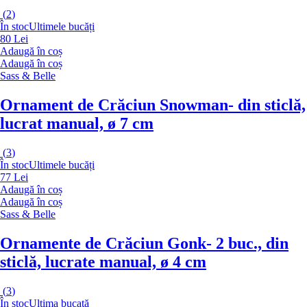
(
2
)
În stoc
Ultimele bucăți
80 Lei
Adaugă în coș
Adaugă în coș
Sass & Belle
Ornament de Crăciun Snowman
- din sticlă,
lucrat manual, ø 7 cm
(
3
)
În stoc
Ultimele bucăți
77 Lei
Adaugă în coș
Adaugă în coș
Sass & Belle
Ornamente de Crăciun Gonk
- 2 buc., din
sticlă, lucrate manual, ø 4 cm
(
3
)
În stoc
Ultima bucată