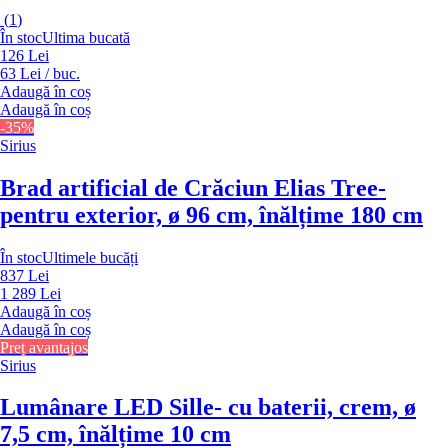
(
1
)
În stoc
Ultima bucată
126 Lei
63 Lei / buc.
Adaugă în coș
Adaugă în coș
-35%
Sirius
Brad artificial de Crăciun Elias Tree
-
pentru exterior, ø 96 cm, înălțime 180 cm
În stoc
Ultimele bucăți
837 Lei
1 289 Lei
Adaugă în coș
Adaugă în coș
Preț avantajos
Sirius
Lumânare LED Sille
- cu baterii, crem, ø
7,5 cm, înălțime 10 cm