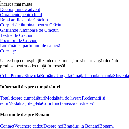
Încarcă mai multe
Decorațiuni de advent
Ornamente pentru brad
Brazi artificiali de Crăciun
Corpuri de iluminat pentru Crăciun
Ghirlande luminoase de Crăciun
Textile de Crăciun
Pocnitori de Crăciun
Lumânări și parfumuri de cameră
Coronițe
Un e-shop cu inspirații zilnice de amenajare și cu o largă ofertă de
produse pentru o locuință frumoasă!
Cehia
Polonia
Slovacia
România
Ungaria
Croația
Lituania
Letonia
Slovenia
Informații despre cumpărături
Totul despre cumpărături
Modalități de livrare
Reclamații și
retur
Modalități de plată
Cum funcționează creditele?
Mai multe despre Bonami
Contact
Vouchere cadou
Despre noi
Branduri la Bonami
Bonami