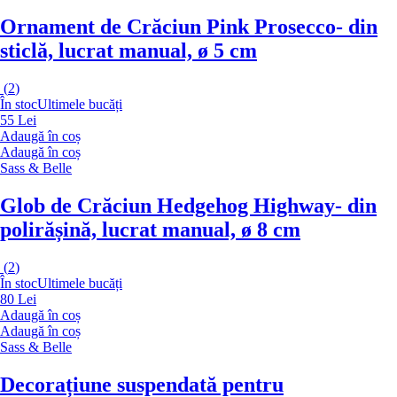
Ornament de Crăciun Pink Prosecco
- din
sticlă, lucrat manual, ø 5 cm
(
2
)
În stoc
Ultimele bucăți
55 Lei
Adaugă în coș
Adaugă în coș
Sass & Belle
Glob de Crăciun Hedgehog Highway
- din
polirășină, lucrat manual, ø 8 cm
(
2
)
În stoc
Ultimele bucăți
80 Lei
Adaugă în coș
Adaugă în coș
Sass & Belle
Decorațiune suspendată pentru