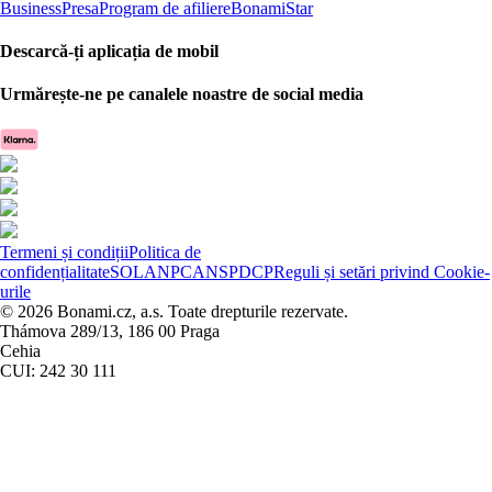
Business
Presa
Program de afiliere
BonamiStar
Descarcă-ți aplicația de mobil
Urmărește-ne pe canalele noastre de social media
Termeni și condiții
Politica de
confidențialitate
SOL
ANPC
ANSPDCP
Reguli și setări privind Cookie-
urile
© 2026 Bonami.cz, a.s. Toate drepturile rezervate.
Thámova 289/13, 186 00 Praga
Cehia
CUI: 242 30 111