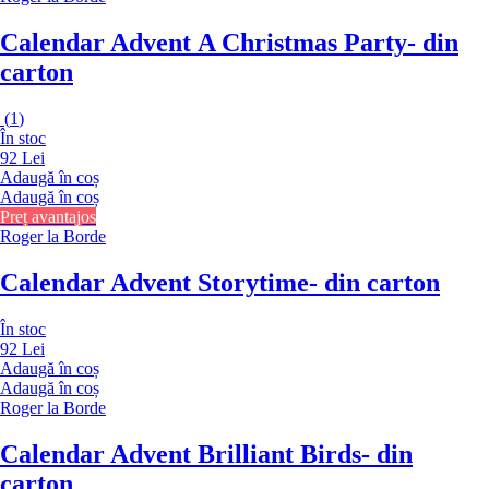
Calendar Advent A Christmas Party
- din
carton
(
1
)
În stoc
92 Lei
Adaugă în coș
Adaugă în coș
Preț avantajos
Roger la Borde
Calendar Advent Storytime
- din carton
În stoc
92 Lei
Adaugă în coș
Adaugă în coș
Roger la Borde
Calendar Advent Brilliant Birds
- din
carton