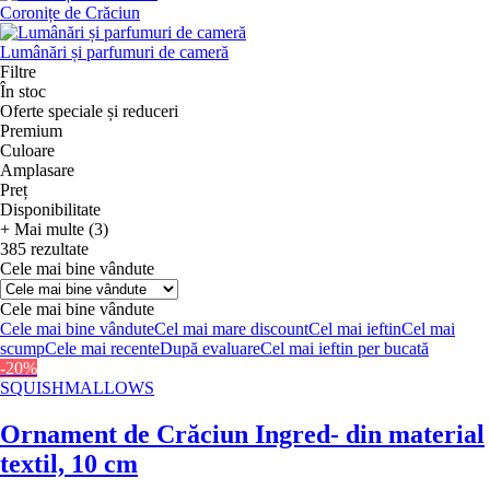
Coronițe de Crăciun
Lumânări și parfumuri de cameră
Filtre
În stoc
Oferte speciale și reduceri
Premium
Culoare
Amplasare
Preț
Disponibilitate
+ Mai multe (3)
385 rezultate
Cele mai bine vândute
Cele mai bine vândute
Cele mai bine vândute
Cel mai mare discount
Cel mai ieftin
Cel mai
scump
Cele mai recente
După evaluare
Cel mai ieftin per bucată
-20%
SQUISHMALLOWS
Ornament de Crăciun Ingred
- din material
textil, 10 cm