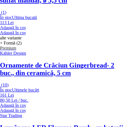
suflat manual, ø 5,5 cm
(
1
)
În stoc
Ultima bucată
113 Lei
Adaugă în coș
Adaugă în coș
alte variante
+ Formă (2)
Premium
Kähler Design
Ornamente de Crăciun Gingerbread
- 2
buc., din ceramică, 5 cm
(
10
)
În stoc
Ultimele bucăți
161 Lei
80,50 Lei / buc.
Adaugă în coș
Adaugă în coș
Star Trading