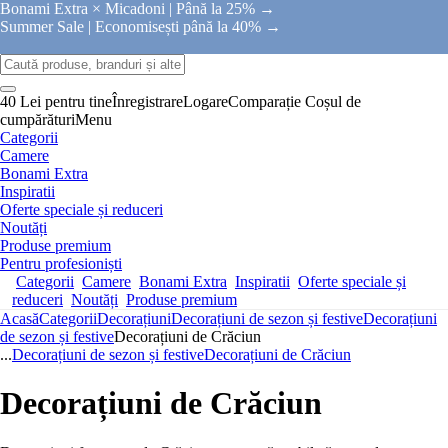
Bonami Extra × Micadoni |
Până la 25% →
Summer Sale |
Economisești până la 40% →
40 Lei pentru tine
Înregistrare
Logare
Comparație
Coșul de
cumpărături
Menu
Categorii
Camere
Bonami Extra
Inspiratii
Oferte speciale și reduceri
Noutăți
Produse premium
Pentru profesioniști
Categorii
Camere
Bonami Extra
Inspiratii
Oferte speciale și
reduceri
Noutăți
Produse premium
Acasă
Categorii
Decorațiuni
Decorațiuni de sezon și festive
Decorațiuni
de sezon și festive
Decorațiuni de Crăciun
...
Decorațiuni de sezon și festive
Decorațiuni de Crăciun
Decorațiuni de Crăciun