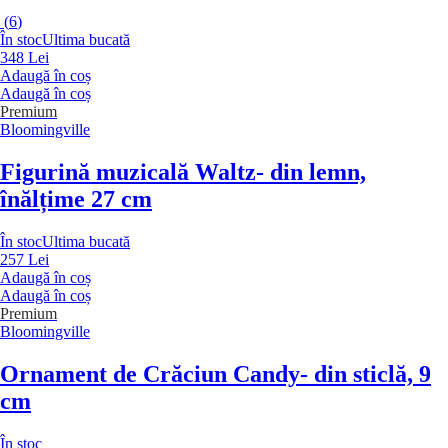
(
6
)
În stoc
Ultima bucată
348 Lei
Adaugă în coș
Adaugă în coș
Premium
Bloomingville
Figurină muzicală Waltz
- din lemn,
înălțime 27 cm
În stoc
Ultima bucată
257 Lei
Adaugă în coș
Adaugă în coș
Premium
Bloomingville
Ornament de Crăciun Candy
- din sticlă, 9
cm
În stoc