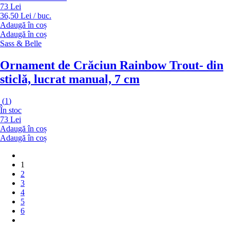
73 Lei
36,50 Lei / buc.
Adaugă în coș
Adaugă în coș
Sass & Belle
Ornament de Crăciun Rainbow Trout
- din
sticlă, lucrat manual, 7 cm
(
1
)
În stoc
73 Lei
Adaugă în coș
Adaugă în coș
1
2
3
4
5
6