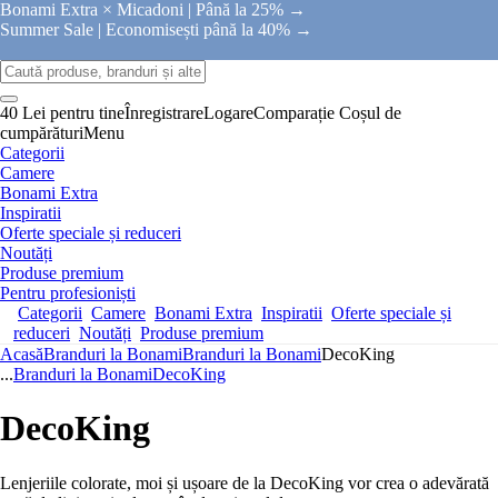
Bonami Extra × Micadoni |
Până la 25% →
Summer Sale |
Economisești până la 40% →
40 Lei pentru tine
Înregistrare
Logare
Comparație
Coșul de
cumpărături
Menu
Categorii
Camere
Bonami Extra
Inspiratii
Oferte speciale și reduceri
Noutăți
Produse premium
Pentru profesioniști
Categorii
Camere
Bonami Extra
Inspiratii
Oferte speciale și
reduceri
Noutăți
Produse premium
Acasă
Branduri la Bonami
Branduri la Bonami
DecoKing
...
Branduri la Bonami
DecoKing
DecoKing
Lenjeriile colorate, moi și ușoare de la DecoKing vor crea o adevărată