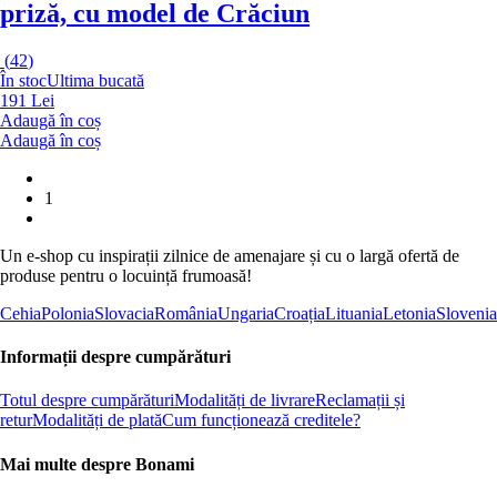
priză, cu model de Crăciun
(
42
)
În stoc
Ultima bucată
191 Lei
Adaugă în coș
Adaugă în coș
1
Un e-shop cu inspirații zilnice de amenajare și cu o largă ofertă de
produse pentru o locuință frumoasă!
Cehia
Polonia
Slovacia
România
Ungaria
Croația
Lituania
Letonia
Slovenia
Informații despre cumpărături
Totul despre cumpărături
Modalități de livrare
Reclamații și
retur
Modalități de plată
Cum funcționează creditele?
Mai multe despre Bonami