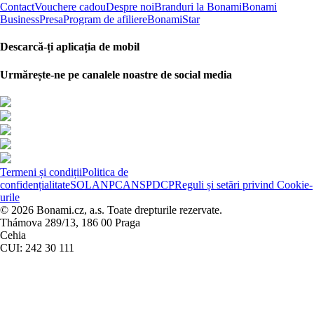
Contact
Vouchere cadou
Despre noi
Branduri la Bonami
Bonami
Business
Presa
Program de afiliere
BonamiStar
Descarcă-ți aplicația de mobil
Urmărește-ne pe canalele noastre de social media
Termeni și condiții
Politica de
confidențialitate
SOL
ANPC
ANSPDCP
Reguli și setări privind Cookie-
urile
© 2026 Bonami.cz, a.s. Toate drepturile rezervate.
Thámova 289/13, 186 00 Praga
Cehia
CUI: 242 30 111