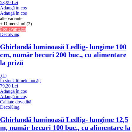
58,99 Lei
Adaugă în coș
Adaugă în coș
alte variante
+ Dimensiuni (2)
Preț avantajos
DecoKing
Ghirlandă luminoasă Ledlig
- lungime 100
cm, număr becuri 200 buc., cu alimentare
la priză
(
1
)
În stoc
Ultimele bucăți
79,20 Lei
Adaugă în coș
Adaugă în coș
Calitate dovedită
DecoKing
Ghirlandă luminoasă Ledlig
- lungime 12,5
m, număr becuri 100 buc., cu alimentare la