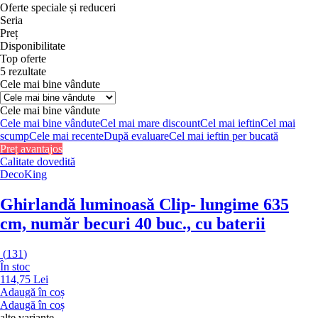
Oferte speciale și reduceri
Seria
Preț
Disponibilitate
Top oferte
5 rezultate
Cele mai bine vândute
Cele mai bine vândute
Cele mai bine vândute
Cel mai mare discount
Cel mai ieftin
Cel mai
scump
Cele mai recente
După evaluare
Cel mai ieftin per bucată
Preț avantajos
Calitate dovedită
DecoKing
Ghirlandă luminoasă Clip
- lungime 635
cm, număr becuri 40 buc., cu baterii
(
131
)
În stoc
114,75 Lei
Adaugă în coș
Adaugă în coș
alte variante