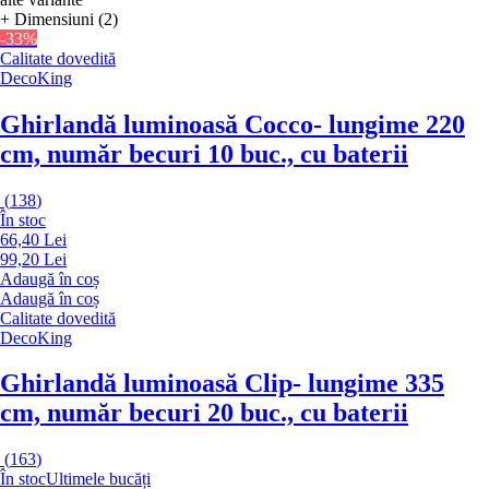
+ Dimensiuni (2)
-33%
Calitate dovedită
DecoKing
Ghirlandă luminoasă Cocco
- lungime 220
cm, număr becuri 10 buc., cu baterii
(
138
)
În stoc
66,40 Lei
99,20 Lei
Adaugă în coș
Adaugă în coș
Calitate dovedită
DecoKing
Ghirlandă luminoasă Clip
- lungime 335
cm, număr becuri 20 buc., cu baterii
(
163
)
În stoc
Ultimele bucăți