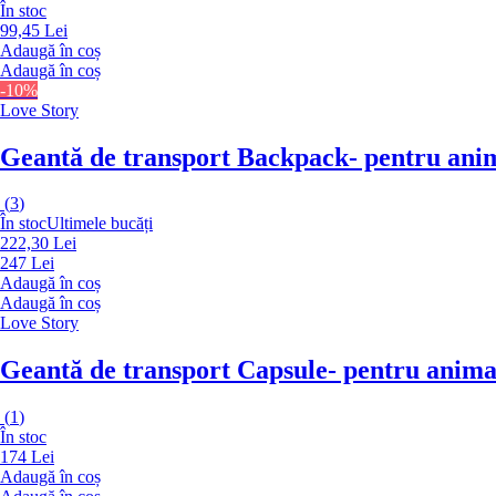
În stoc
99,45 Lei
Adaugă în coș
Adaugă în coș
-10%
Love Story
Geantă de transport Backpack
- pentru ani
(
3
)
În stoc
Ultimele bucăți
222,30 Lei
247 Lei
Adaugă în coș
Adaugă în coș
Love Story
Geantă de transport Capsule
- pentru anima
(
1
)
În stoc
174 Lei
Adaugă în coș