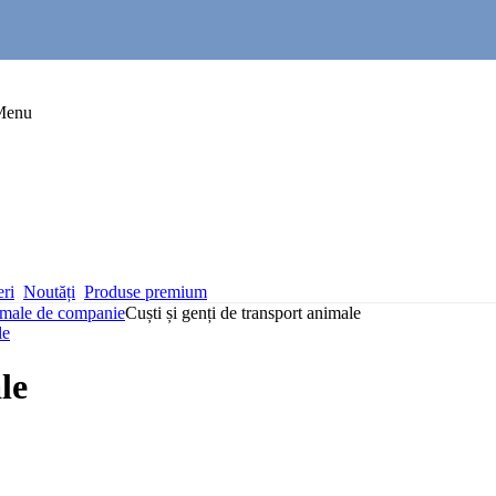
Menu
eri
Noutăți
Produse premium
nimale de companie
Cuști și genți de transport animale
le
le