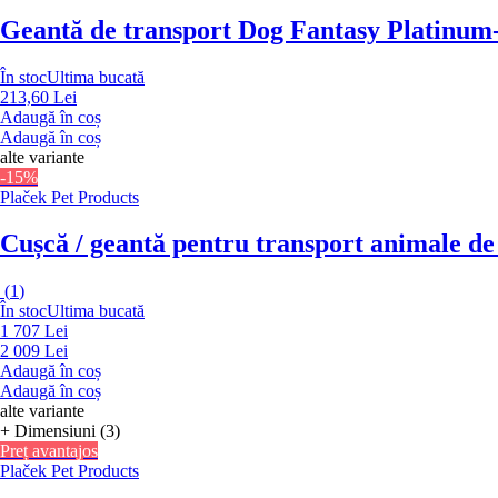
Geantă de transport Dog Fantasy Platinum
În stoc
Ultima bucată
213,60 Lei
Adaugă în coș
Adaugă în coș
alte variante
-15%
Plaček Pet Products
Cușcă / geantă pentru transport animale de
(
1
)
În stoc
Ultima bucată
1 707 Lei
2 009 Lei
Adaugă în coș
Adaugă în coș
alte variante
+ Dimensiuni (3)
Preț avantajos
Plaček Pet Products