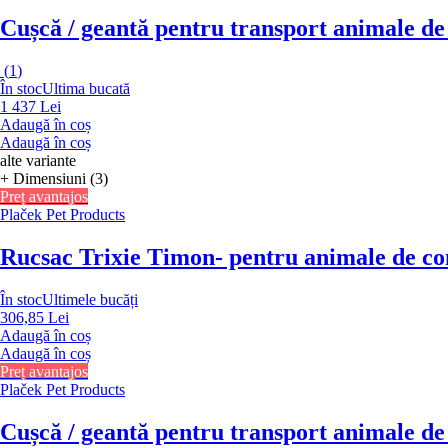
Cușcă / geantă pentru transport animale d
(
1
)
În stoc
Ultima bucată
1 437 Lei
Adaugă în coș
Adaugă în coș
alte variante
+ Dimensiuni (3)
Preț avantajos
Plaček Pet Products
Rucsac Trixie Timon
- pentru animale de co
În stoc
Ultimele bucăți
306,85 Lei
Adaugă în coș
Adaugă în coș
Preț avantajos
Plaček Pet Products
Cușcă / geantă pentru transport animale d