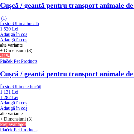
Cușcă / geantă pentru transport animale d
(
1
)
În stoc
Ultima bucată
1 520 Lei
Adaugă în coș
Adaugă în coș
alte variante
+ Dimensiuni (3)
-11%
Plaček Pet Products
Cușcă / geantă pentru transport animale de
În stoc
Ultimele bucăți
1 131 Lei
1 282 Lei
Adaugă în coș
Adaugă în coș
alte variante
+ Dimensiuni (3)
Preț avantajos
Plaček Pet Products