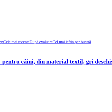
mp
Cele mai recente
După evaluare
Cel mai ieftin per bucată
- pentru câini, din material textil, gri deschi