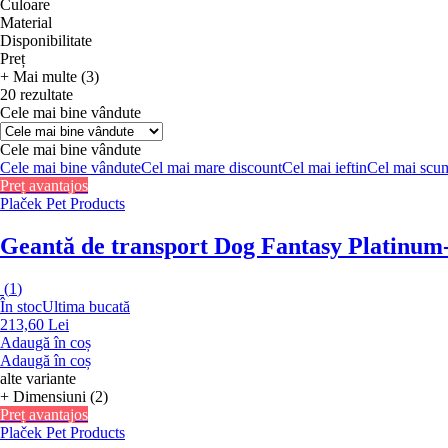
Culoare
Material
Disponibilitate
Preț
+ Mai multe (3)
20 rezultate
Cele mai bine vândute
Cele mai bine vândute
Cele mai bine vândute
Cel mai mare discount
Cel mai ieftin
Cel mai scu
Preț avantajos
Plaček Pet Products
Geantă de transport Dog Fantasy Platinum
(
1
)
În stoc
Ultima bucată
213,60 Lei
Adaugă în coș
Adaugă în coș
alte variante
+ Dimensiuni (2)
Preț avantajos
Plaček Pet Products