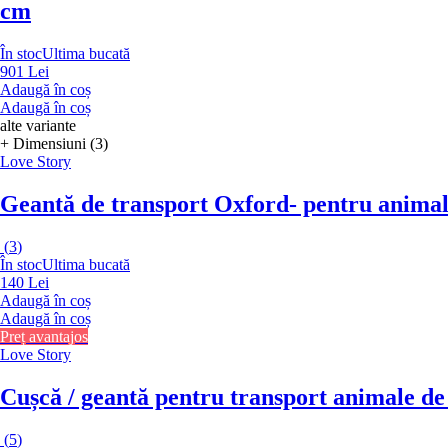
cm
În stoc
Ultima bucată
901 Lei
Adaugă în coș
Adaugă în coș
alte variante
+ Dimensiuni (3)
Love Story
Geantă de transport Oxford
- pentru animal
(
3
)
În stoc
Ultima bucată
140 Lei
Adaugă în coș
Adaugă în coș
Preț avantajos
Love Story
Cușcă / geantă pentru transport animale d
(
5
)