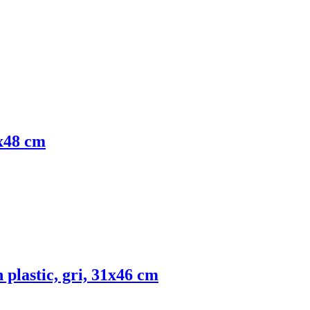
5x48 cm
 plastic, gri, 31x46 cm