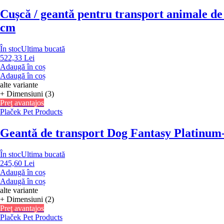
Cușcă / geantă pentru transport animale d
cm
În stoc
Ultima bucată
522,33 Lei
Adaugă în coș
Adaugă în coș
alte variante
+ Dimensiuni (3)
Preț avantajos
Plaček Pet Products
Geantă de transport Dog Fantasy Platinum
În stoc
Ultima bucată
245,60 Lei
Adaugă în coș
Adaugă în coș
alte variante
+ Dimensiuni (2)
Preț avantajos
Plaček Pet Products