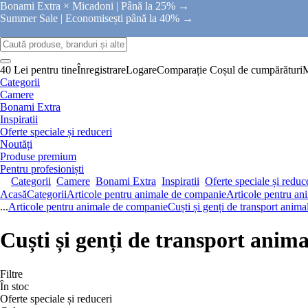
Bonami Extra × Micadoni |
Până la 25% →
Summer Sale |
Economisești până la 40% →
40 Lei pentru tine
Înregistrare
Logare
Comparație
Coșul de cumpărături
Categorii
Camere
Bonami Extra
Inspiratii
Oferte speciale și reduceri
Noutăți
Produse premium
Pentru profesioniști
Categorii
Camere
Bonami Extra
Inspiratii
Oferte speciale și reduc
Acasă
Categorii
Articole pentru animale de companie
Articole pentru a
...
Articole pentru animale de companie
Cuști și genți de transport anima
Cuști și genți de transport anima
Filtre
În stoc
Oferte speciale și reduceri