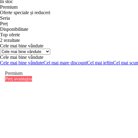
În stoc
Premium
Oferte speciale și reduceri
Seria
Preț
Disponibilitate
Top oferte
2 rezultate
Cele mai bine vândute
Cele mai bine vândute
Cele mai bine vândute
Cel mai mare discount
Cel mai ieftin
Cel mai scu
Premium
Preț avantajos