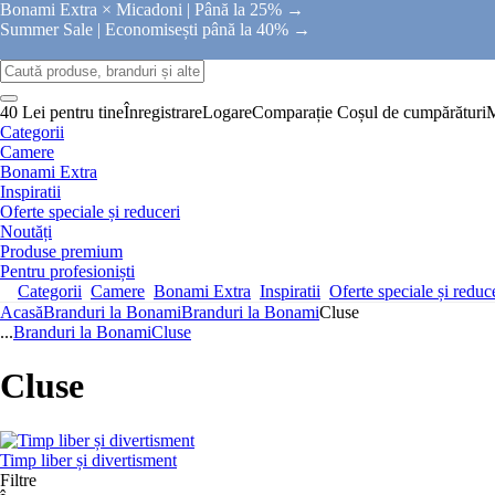
Bonami Extra × Micadoni |
Până la 25% →
Summer Sale |
Economisești până la 40% →
40 Lei pentru tine
Înregistrare
Logare
Comparație
Coșul de cumpărături
Categorii
Camere
Bonami Extra
Inspiratii
Oferte speciale și reduceri
Noutăți
Produse premium
Pentru profesioniști
Categorii
Camere
Bonami Extra
Inspiratii
Oferte speciale și reduc
Acasă
Branduri la Bonami
Branduri la Bonami
Cluse
...
Branduri la Bonami
Cluse
Cluse
Timp liber și divertisment
Filtre