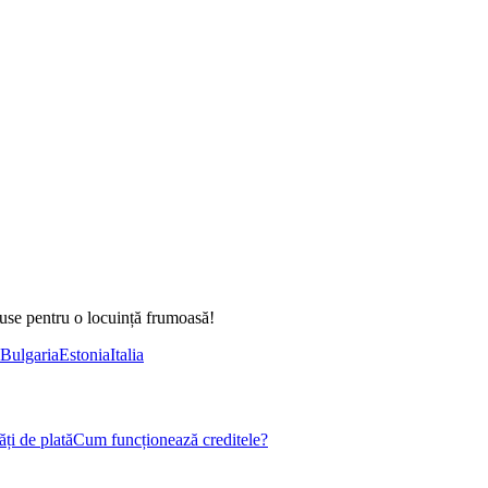
duse pentru o locuință frumoasă!
Bulgaria
Estonia
Italia
ți de plată
Cum funcționează creditele?