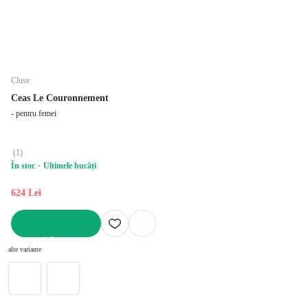
Cluse
Ceas Le Couronnement
- pentru femei
(
1
)
În stoc
Ultimele bucăți
624 Lei
ADAUGĂ ÎN COȘ
alte variante