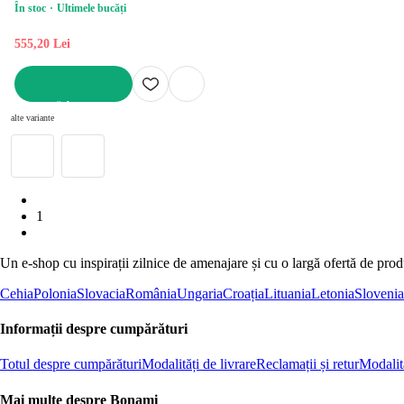
În stoc
Ultimele bucăți
555,20 Lei
ADAUGĂ ÎN COȘ
alte variante
1
Un e-shop cu inspirații zilnice de amenajare și cu o largă ofertă de pro
Cehia
Polonia
Slovacia
România
Ungaria
Croația
Lituania
Letonia
Slovenia
Informații despre cumpărături
Totul despre cumpărături
Modalități de livrare
Reclamații și retur
Modalită
Mai multe despre Bonami