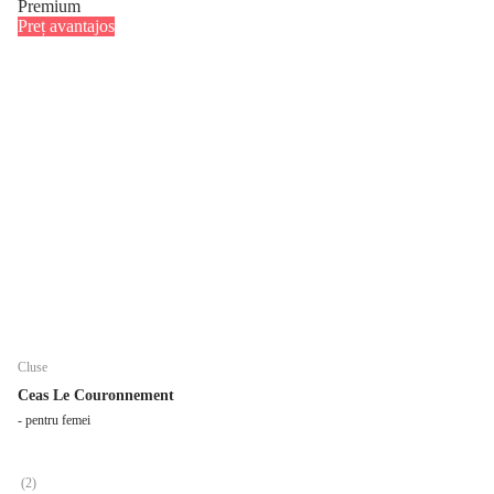
Premium
Preț avantajos
Cluse
Ceas Le Couronnement
- pentru femei
(
2
)