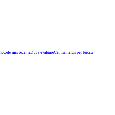
mp
Cele mai recente
După evaluare
Cel mai ieftin per bucată