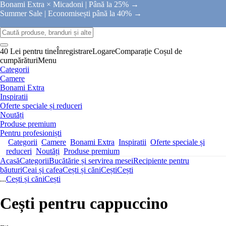
Bonami Extra × Micadoni |
Până la 25% →
Summer Sale |
Economisești până la 40% →
40 Lei pentru tine
Înregistrare
Logare
Comparație
Coșul de
cumpărături
Menu
Categorii
Camere
Bonami Extra
Inspiratii
Oferte speciale și reduceri
Noutăți
Produse premium
Pentru profesioniști
Categorii
Camere
Bonami Extra
Inspiratii
Oferte speciale și
reduceri
Noutăți
Produse premium
Acasă
Categorii
Bucătărie și servirea mesei
Recipiente pentru
băuturi
Ceai și cafea
Cești și căni
Cești
Cești
...
Cești și căni
Cești
Cești pentru cappuccino