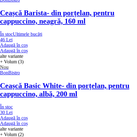
Ceașcă Barista
- din porțelan, pentru
cappuccino, neagră, 160 ml
În stoc
Ultimele bucăți
46 Lei
Adaugă în coș
Adaugă în coș
alte variante
+ Volum (3)
Nou
BonBistro
Ceașcă Basic White
- din porțelan, pentru
cappuccino, albă, 200 ml
În stoc
30 Lei
Adaugă în coș
Adaugă în coș
alte variante
+ Volum (2)