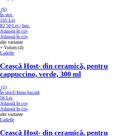
(
6
)
În stoc
165 Lei
82,50 Lei / buc.
Adaugă în coș
Adaugă în coș
alte variante
+ Volum (4)
Ladelle
Ceașcă Host
- din ceramică, pentru
cappuccino, verde, 300 ml
(
1
)
În stoc
Ultima bucată
56 Lei
Adaugă în coș
Adaugă în coș
alte variante
Ladelle
Ceașcă Host
- din ceramică, pentru