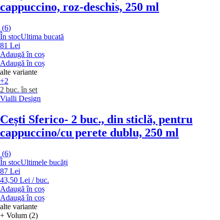
cappuccino, roz-deschis, 250 ml
(
6
)
În stoc
Ultima bucată
81 Lei
Adaugă în coș
Adaugă în coș
alte variante
+2
2 buc. în set
Vialli Design
Cești Sferico
- 2 buc., din sticlă, pentru
cappuccino/cu perete dublu, 250 ml
(
6
)
În stoc
Ultimele bucăți
87 Lei
43,50 Lei / buc.
Adaugă în coș
Adaugă în coș
alte variante
+ Volum (2)