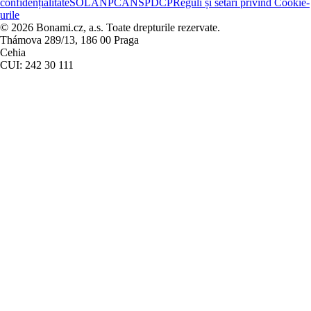
confidențialitate
SOL
ANPC
ANSPDCP
Reguli și setări privind Cookie-
urile
© 2026 Bonami.cz, a.s. Toate drepturile rezervate.
Thámova 289/13, 186 00 Praga
Cehia
CUI: 242 30 111