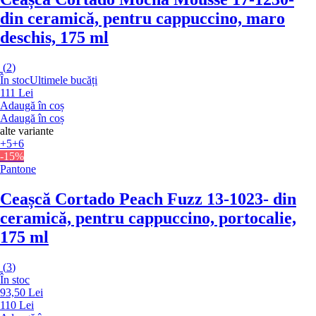
din ceramică, pentru cappuccino, maro
deschis, 175 ml
(
2
)
În stoc
Ultimele bucăți
111 Lei
Adaugă în coș
Adaugă în coș
alte variante
+5
+6
-15%
Pantone
Ceașcă Cortado Peach Fuzz 13-1023
- din
ceramică, pentru cappuccino, portocalie,
175 ml
(
3
)
În stoc
93,50 Lei
110 Lei