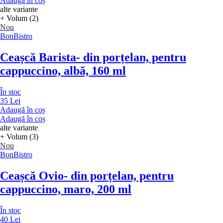
Adaugă în coș
alte variante
+ Volum (2)
Nou
BonBistro
Ceașcă Barista
- din porțelan, pentru
cappuccino, albă, 160 ml
În stoc
35 Lei
Adaugă în coș
Adaugă în coș
alte variante
+ Volum (3)
Nou
BonBistro
Ceașcă Ovio
- din porțelan, pentru
cappuccino, maro, 200 ml
În stoc
40 Lei