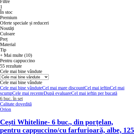
Filtre
1
În stoc
Premium
Oferte speciale și reduceri
Noutăți
Culoare
Preț
Material
Tip
+ Mai multe (10)
Pentru cappuccino
55 rezultate
Cele mai bine vândute
Cele mai bine vândute
Cele mai bine vândute
Cel mai mare discount
Cel mai ieftin
Cel mai
scump
Cele mai recente
După evaluare
Cel mai ieftin per bucată
6 buc. în set
Calitate dovedită
Orion
Cești Whiteline
- 6 buc., din porțelan,
pentru cappuccino/cu farfurioară, albe, 125