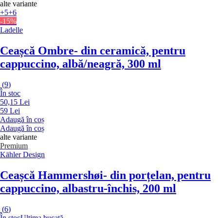
alte variante
+5
+6
-15%
Ladelle
Ceașcă Ombre
- din ceramică, pentru
cappuccino, albă/neagră, 300 ml
(
9
)
În stoc
50,15 Lei
59 Lei
Adaugă în coș
Adaugă în coș
alte variante
Premium
Kähler Design
Ceașcă Hammershøi
- din porțelan, pentru
cappuccino, albastru-închis, 200 ml
(
6
)
În stoc
Ultima bucată