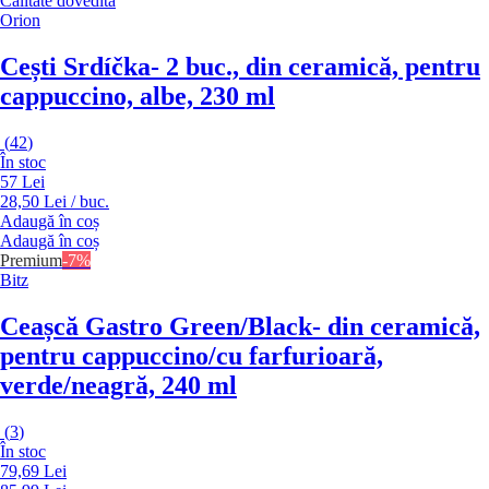
Calitate dovedită
Orion
Cești Srdíčka
- 2 buc., din ceramică, pentru
cappuccino, albe, 230 ml
(
42
)
În stoc
57 Lei
28,50 Lei / buc.
Adaugă în coș
Adaugă în coș
Premium
-7%
Bitz
Ceașcă Gastro Green/Black
- din ceramică,
pentru cappuccino/cu farfurioară,
verde/neagră, 240 ml
(
3
)
În stoc
79,69 Lei