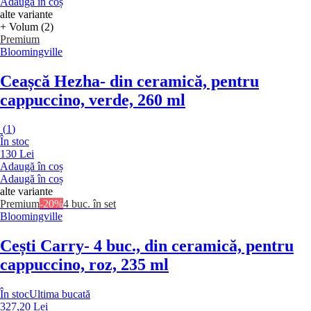
Adaugă în coș
alte variante
+ Volum (2)
Premium
Bloomingville
Ceașcă Hezha
- din ceramică, pentru
cappuccino, verde, 260 ml
(
1
)
În stoc
130 Lei
Adaugă în coș
Adaugă în coș
alte variante
Premium
-20%
4 buc. în set
Bloomingville
Cești Carry
- 4 buc., din ceramică, pentru
cappuccino, roz, 235 ml
În stoc
Ultima bucată
327,20 Lei