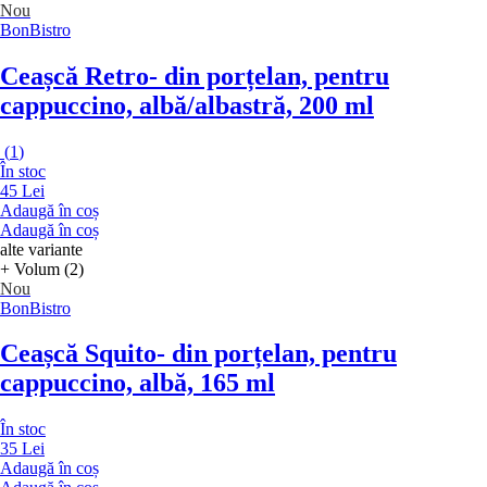
Nou
BonBistro
Ceașcă Retro
- din porțelan, pentru
cappuccino, albă/albastră, 200 ml
(
1
)
În stoc
45 Lei
Adaugă în coș
Adaugă în coș
alte variante
+ Volum (2)
Nou
BonBistro
Ceașcă Squito
- din porțelan, pentru
cappuccino, albă, 165 ml
În stoc
35 Lei
Adaugă în coș