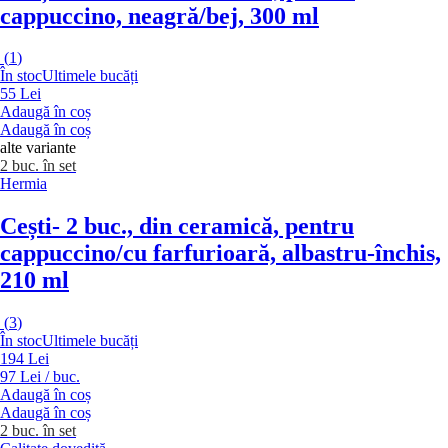
cappuccino, neagră/bej, 300 ml
(
1
)
În stoc
Ultimele bucăți
55 Lei
Adaugă în coș
Adaugă în coș
alte variante
2 buc. în set
Hermia
Cești
- 2 buc., din ceramică, pentru
cappuccino/cu farfurioară, albastru-închis,
210 ml
(
3
)
În stoc
Ultimele bucăți
194 Lei
97 Lei / buc.
Adaugă în coș
Adaugă în coș
2 buc. în set