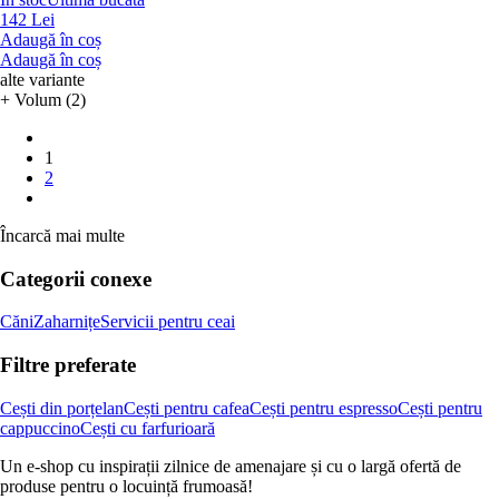
142 Lei
Adaugă în coș
Adaugă în coș
alte variante
+ Volum (2)
1
2
Încarcă mai multe
Categorii conexe
Căni
Zaharnițe
Servicii pentru ceai
Filtre preferate
Cești din porțelan
Cești pentru cafea
Cești pentru espresso
Cești pentru
cappuccino
Cești cu farfurioară
Un e-shop cu inspirații zilnice de amenajare și cu o largă ofertă de
produse pentru o locuință frumoasă!