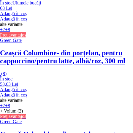
În stoc
Ultimele bucăți
68 Lei
Adaugă în coș
Adaugă în coș
alte variante
+7
+8
Preț avantajos
Green Gate
Ceașcă Columbine
- din porțelan, pentru
cappuccino/pentru latte, albă/roz, 300 ml
(
8
)
În stoc
58,63 Lei
Adaugă în coș
Adaugă în coș
alte variante
+7
+8
+ Volum (2)
Preț avantajos
Green Gate