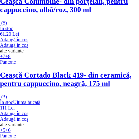
Ceașcă Columbine
- din porțelan, pentru
cappuccino, albă/roz, 300 ml
(
5
)
În stoc
61,20 Lei
Adaugă în coș
Adaugă în coș
alte variante
+7
+8
Pantone
Ceașcă Cortado Black 419
- din ceramică,
pentru cappuccino, neagră, 175 ml
(
3
)
În stoc
Ultima bucată
111 Lei
Adaugă în coș
Adaugă în coș
alte variante
+5
+6
Pantone