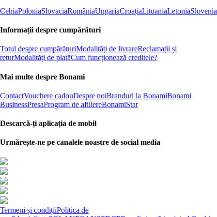
Cehia
Polonia
Slovacia
România
Ungaria
Croația
Lituania
Letonia
Slovenia
Informații despre cumpărături
Totul despre cumpărături
Modalități de livrare
Reclamații și
retur
Modalități de plată
Cum funcționează creditele?
Mai multe despre Bonami
Contact
Vouchere cadou
Despre noi
Branduri la Bonami
Bonami
Business
Presa
Program de afiliere
BonamiStar
Descarcă-ți aplicația de mobil
Urmărește-ne pe canalele noastre de social media
Termeni și condiții
Politica de