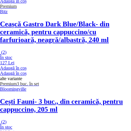
Adaugă în coș
Premium
Bitz
Ceașcă Gastro Dark Blue/Black
- din
ceramică, pentru cappuccino/cu
farfurioară, neagră/albastră, 240 ml
(
2
)
În stoc
127 Lei
Adaugă în coș
Adaugă în coș
alte variante
Premium
3 buc. în set
Bloomingville
Cești Fauni
- 3 buc., din ceramică, pentru
cappuccino, 205 ml
(
2
)
În stoc