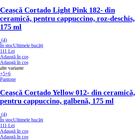
Ceașcă Cortado Light Pink 182
- din
ceramică, pentru cappuccino, roz-deschis,
175 ml
(
4
)
În stoc
Ultimele bucăți
111 Lei
Adaugă în coș
Adaugă în coș
alte variante
+5
+6
Pantone
Ceașcă Cortado Yellow 012
- din ceramică,
pentru cappuccino, galbenă, 175 ml
(
4
)
În stoc
Ultimele bucăți
111 Lei
Adaugă în coș
Adaugă în coș