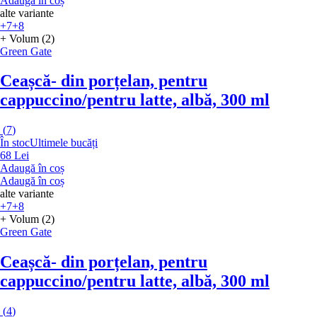
Adaugă în coș
alte variante
+7
+8
+ Volum (2)
Green Gate
Ceașcă
- din porțelan, pentru
cappuccino/pentru latte, albă, 300 ml
(
7
)
În stoc
Ultimele bucăți
68 Lei
Adaugă în coș
Adaugă în coș
alte variante
+7
+8
+ Volum (2)
Green Gate
Ceașcă
- din porțelan, pentru
cappuccino/pentru latte, albă, 300 ml
(
4
)