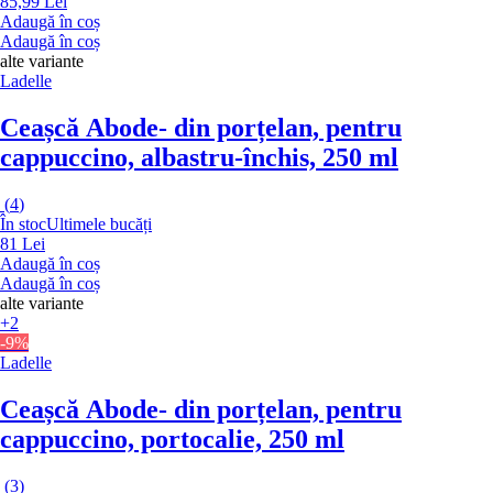
85,99 Lei
Adaugă în coș
Adaugă în coș
alte variante
Ladelle
Ceașcă Abode
- din porțelan, pentru
cappuccino, albastru-închis, 250 ml
(
4
)
În stoc
Ultimele bucăți
81 Lei
Adaugă în coș
Adaugă în coș
alte variante
+2
-9%
Ladelle
Ceașcă Abode
- din porțelan, pentru
cappuccino, portocalie, 250 ml
(
3
)