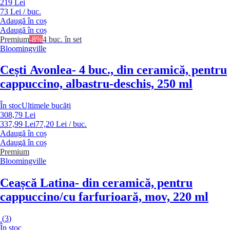
219 Lei
73 Lei / buc.
Adaugă în coș
Adaugă în coș
Premium
-8%
4 buc. în set
Bloomingville
Cești Avonlea
- 4 buc., din ceramică, pentru
cappuccino, albastru-deschis, 250 ml
În stoc
Ultimele bucăți
308,79 Lei
337,99 Lei
77,20 Lei / buc.
Adaugă în coș
Adaugă în coș
Premium
Bloomingville
Ceașcă Latina
- din ceramică, pentru
cappuccino/cu farfurioară, mov, 220 ml
(
3
)
În stoc