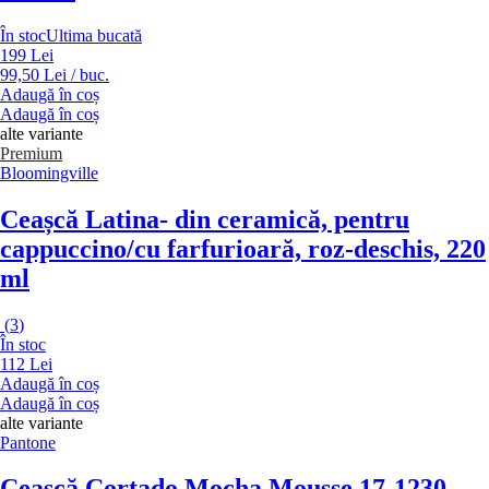
În stoc
Ultima bucată
199 Lei
99,50 Lei / buc.
Adaugă în coș
Adaugă în coș
alte variante
Premium
Bloomingville
Ceașcă Latina
- din ceramică, pentru
cappuccino/cu farfurioară, roz-deschis, 220
ml
(
3
)
În stoc
112 Lei
Adaugă în coș
Adaugă în coș
alte variante
Pantone
Ceașcă Cortado Mocha Mousse 17-1230
-