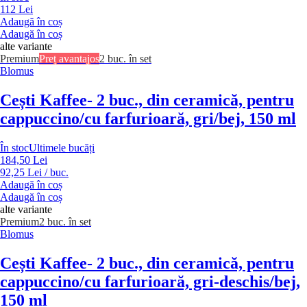
112 Lei
Adaugă în coș
Adaugă în coș
alte variante
Premium
Preț avantajos
2 buc. în set
Blomus
Cești Kaffee
- 2 buc., din ceramică, pentru
cappuccino/cu farfurioară, gri/bej, 150 ml
În stoc
Ultimele bucăți
184,50 Lei
92,25 Lei / buc.
Adaugă în coș
Adaugă în coș
alte variante
Premium
2 buc. în set
Blomus
Cești Kaffee
- 2 buc., din ceramică, pentru
cappuccino/cu farfurioară, gri-deschis/bej,
150 ml