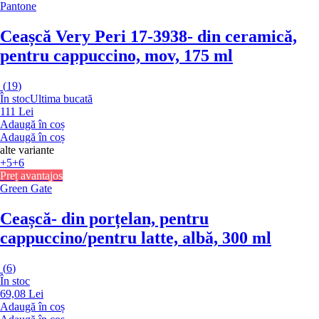
Pantone
Ceașcă Very Peri 17-3938
- din ceramică,
pentru cappuccino, mov, 175 ml
(
19
)
În stoc
Ultima bucată
111 Lei
Adaugă în coș
Adaugă în coș
alte variante
+5
+6
Preț avantajos
Green Gate
Ceașcă
- din porțelan, pentru
cappuccino/pentru latte, albă, 300 ml
(
6
)
În stoc
69,08 Lei
Adaugă în coș