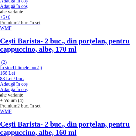
Adaugă în coș
Adaugă în coș
alte variante
+5
+6
Premium
2 buc. în set
WMF
Cești Barista
- 2 buc., din porțelan, pentru
cappuccino, albe, 170 ml
(
2
)
În stoc
Ultimele bucăți
166 Lei
83 Lei / buc.
Adaugă în coș
Adaugă în coș
alte variante
+ Volum (4)
Premium
2 buc. în set
WMF
Cești Barista
- 2 buc., din porțelan, pentru
cappuccino, albe, 160 ml