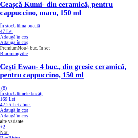
Ceașcă Kumi
- din ceramică, pentru
cappuccino, maro, 150 ml
În stoc
Ultima bucată
47 Lei
Adaugă în coș
Adaugă în coș
Premium
Nou
4 buc. în set
Bloomingville
Cești Ewan
- 4 buc., din gresie ceramică,
pentru cappuccino, 150 ml
(
8
)
În stoc
Ultimele bucăți
169 Lei
42,25 Lei / buc.
Adaugă în coș
Adaugă în coș
alte variante
+2
Nou
BonBistro