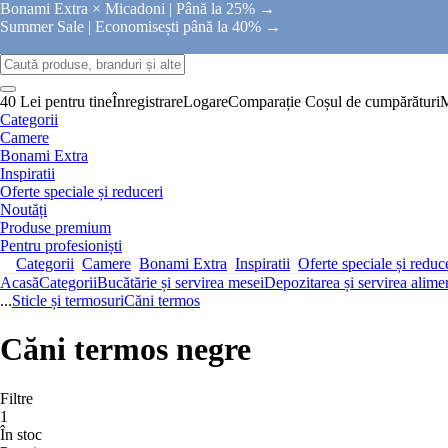
Bonami Extra × Micadoni |
Până la 25% →
Summer Sale |
Economisești până la 40% →
40 Lei pentru tine
Înregistrare
Logare
Comparație
Coșul de cumpărături
Categorii
Camere
Bonami Extra
Inspiratii
Oferte speciale și reduceri
Noutăți
Produse premium
Pentru profesioniști
Categorii
Camere
Bonami Extra
Inspiratii
Oferte speciale și reduc
Acasă
Categorii
Bucătărie și servirea mesei
Depozitarea și servirea alime
...
Sticle și termosuri
Căni termos
Căni termos negre
Filtre
1
În stoc