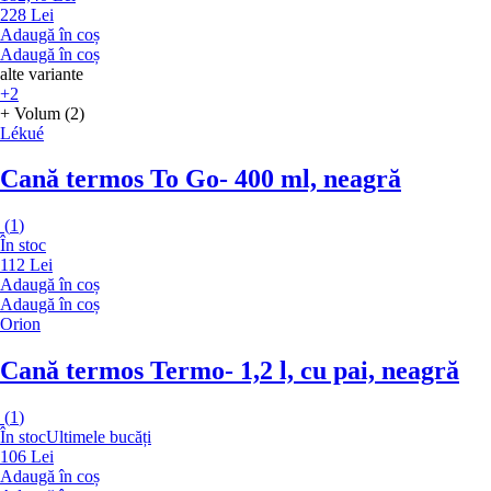
228 Lei
Adaugă în coș
Adaugă în coș
alte variante
+2
+ Volum (2)
Lékué
Cană termos To Go
- 400 ml, neagră
(
1
)
În stoc
112 Lei
Adaugă în coș
Adaugă în coș
Orion
Cană termos Termo
- 1,2 l, cu pai, neagră
(
1
)
În stoc
Ultimele bucăți
106 Lei
Adaugă în coș