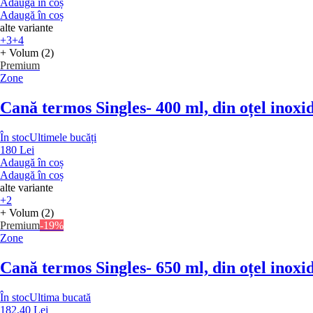
Adaugă în coș
Adaugă în coș
alte variante
+3
+4
+ Volum (2)
Premium
Zone
Cană termos Singles
- 400 ml, din oțel inoxi
În stoc
Ultimele bucăți
180 Lei
Adaugă în coș
Adaugă în coș
alte variante
+2
+ Volum (2)
Premium
-19%
Zone
Cană termos Singles
- 650 ml, din oțel inoxi
În stoc
Ultima bucată
182,40 Lei