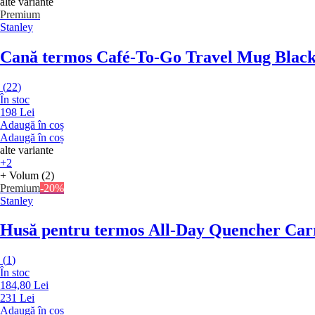
alte variante
Premium
Stanley
Cană termos Café-To-Go Travel Mug Black
(
22
)
În stoc
198 Lei
Adaugă în coș
Adaugă în coș
alte variante
+2
+ Volum (2)
Premium
-20%
Stanley
Husă pentru termos All-Day Quencher Car
(
1
)
În stoc
184,80 Lei
231 Lei
Adaugă în coș