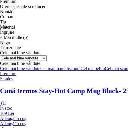
Premium
Oferte speciale și reduceri
Noutăți
Culoare
Tip
Material
Îngrijire
+ Mai multe (5)
Negru
17 rezultate
Cele mai bine vândute
Cele mai bine vândute
Cele mai bine vândute
Cel mai mare discount
Cel mai ieftin
Cel mai scu
Premium
Stanley
Cană termos Stay-Hot Camp Mug Black
- 2
(
1
)
În stoc
169 Lei
Adaugă în coș
Adaugă în coș