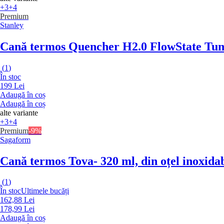
+3
+4
Premium
Stanley
Cană termos Quencher H2.0 FlowState Tu
(
1
)
În stoc
199 Lei
Adaugă în coș
Adaugă în coș
alte variante
+3
+4
Premium
-9%
Sagaform
Cană termos Tova
- 320 ml, din oțel inoxida
(
1
)
În stoc
Ultimele bucăți
162,88 Lei
178,99 Lei
Adaugă în coș