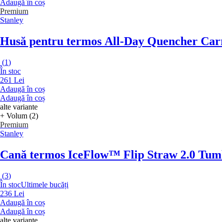
Adaugă în coș
Premium
Stanley
Husă pentru termos All-Day Quencher Car
(
1
)
În stoc
261 Lei
Adaugă în coș
Adaugă în coș
alte variante
+ Volum (2)
Premium
Stanley
Cană termos IceFlow™ Flip Straw 2.0 Tum
(
3
)
În stoc
Ultimele bucăți
236 Lei
Adaugă în coș
Adaugă în coș
alte variante