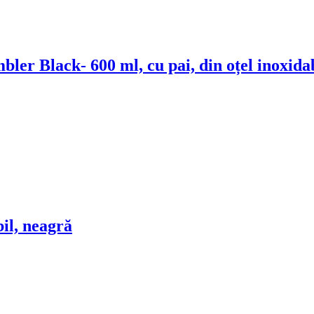
mbler Black
- 600 ml, cu pai, din oțel inoxida
bil, neagră