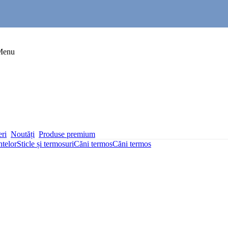
Menu
eri
Noutăți
Produse premium
ntelor
Sticle și termosuri
Căni termos
Căni termos