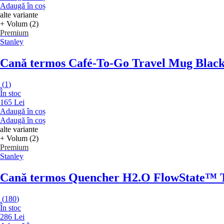
Adaugă în coș
alte variante
+ Volum (2)
Premium
Stanley
Cană termos Café-To-Go Travel Mug Black
(
1
)
În stoc
165 Lei
Adaugă în coș
Adaugă în coș
alte variante
+ Volum (2)
Premium
Stanley
Cană termos Quencher H2.O FlowState™ T
(
180
)
În stoc
286 Lei