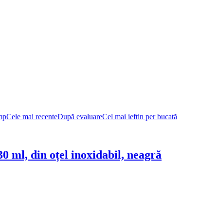
mp
Cele mai recente
După evaluare
Cel mai ieftin per bucată
30 ml, din oțel inoxidabil, neagră