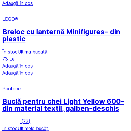
Adaugă în coș
LEGO®
Breloc cu lanternă Minifigures
- din
plastic
În stoc
Ultima bucată
73 Lei
Adaugă în coș
Adaugă în coș
Pantone
Buclă pentru chei Light Yellow 600
-
din material textil, galben-deschis
(
73
)
În stoc
Ultimele bucăți