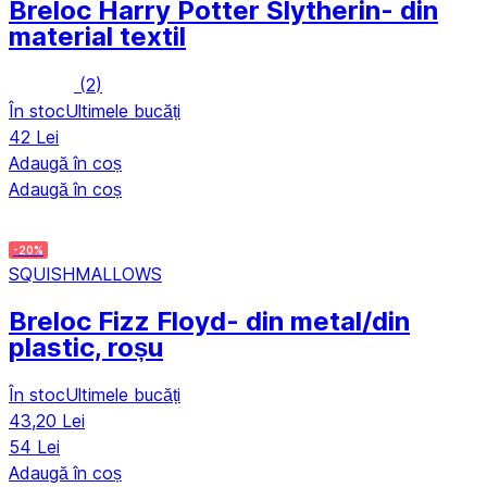
Breloc Harry Potter Slytherin
- din
material textil
(
2
)
În stoc
Ultimele bucăți
42 Lei
Adaugă în coș
Adaugă în coș
-20%
SQUISHMALLOWS
Breloc Fizz Floyd
- din metal/din
plastic, roșu
În stoc
Ultimele bucăți
43,20 Lei
54 Lei
Adaugă în coș