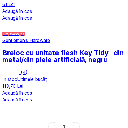
61 Lei
Adaugă în coș
Adaugă în coș
Preț avantajos
Gentlemen's Hardware
Breloc cu unitate flesh Key Tidy
- din
metal/din piele artificială, negru
(
4
)
În stoc
Ultimele bucăți
119,70 Lei
Adaugă în coș
Adaugă în coș
1