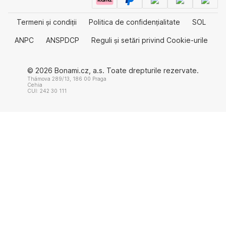
Termeni și condiții
Politica de confidențialitate
SOL
ANPC
ANSPDCP
Reguli și setări privind Cookie-urile
© 2026 Bonami.cz, a.s. Toate drepturile rezervate.
Thámova 289/13, 186 00 Praga
Cehia
CUI: 242 30 111