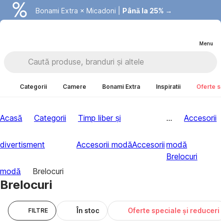
Bonami Extra × Micadoni |
Summer Sale |
Economisești până la 40% →
Până la 25% →
Menu
Categorii
Camere
Bonami Extra
Inspiratii
Oferte s
Acasă
Categorii
Timp liber și
...
Accesorii
divertisment
Accesorii modă
Accesorii
modă
Brelocuri
modă
Brelocuri
Brelocuri
În stoc
Oferte speciale și reduceri
FILTRE