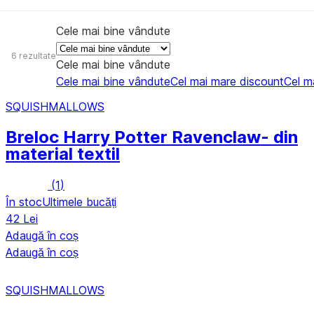
Cele mai bine vândute
6 rezultate
Cele mai bine vândute
Cele mai bine vândute
Cel mai mare discount
Cel ma
SQUISHMALLOWS
Breloc Harry Potter Ravenclaw
- din
material textil
(
1
)
În stoc
Ultimele bucăți
42 Lei
Adaugă în coș
Adaugă în coș
SQUISHMALLOWS