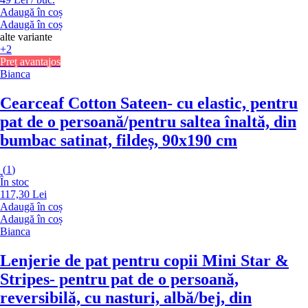
Adaugă în coș
Adaugă în coș
alte variante
+2
Preț avantajos
Bianca
Cearceaf Cotton Sateen
- cu elastic, pentru
pat de o persoană/pentru saltea înaltă, din
bumbac satinat, fildeș, 90x190 cm
(
1
)
În stoc
117,30 Lei
Adaugă în coș
Adaugă în coș
Bianca
Lenjerie de pat pentru copii Mini Star &
Stripes
- pentru pat de o persoană,
reversibilă, cu nasturi, albă/bej, din