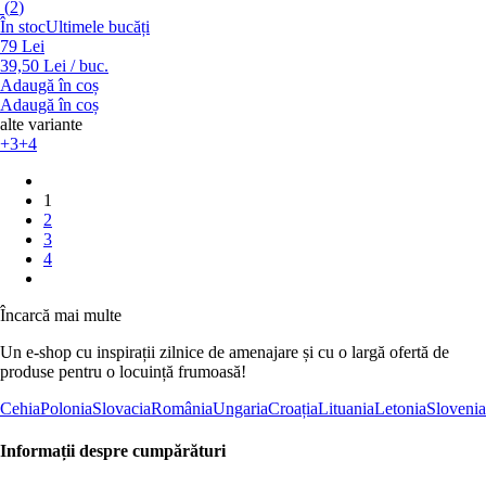
(
2
)
În stoc
Ultimele bucăți
79 Lei
39,50 Lei / buc.
Adaugă în coș
Adaugă în coș
alte variante
+3
+4
1
2
3
4
Încarcă mai multe
Un e-shop cu inspirații zilnice de amenajare și cu o largă ofertă de
produse pentru o locuință frumoasă!
Cehia
Polonia
Slovacia
România
Ungaria
Croația
Lituania
Letonia
Slovenia
Informații despre cumpărături