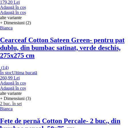
179,20 Lei
Adaugă în coș
Adaugă în coș
alte variante
+ Dimensiuni (2)
Bianca
Cearceaf Cotton Sateen Green
- pentru pat
dublu, din bumbac satinat, verde deschis,
275x275 cm
(
14
)
În stoc
Ultima bucată
260,99 Lei
Adaugă în coș
Adaugă în coș
alte variante
+ Dimensiuni (3)
2 buc. în set
Bianca
Fețe de pernă Cotton Percale
- 2 buc., din