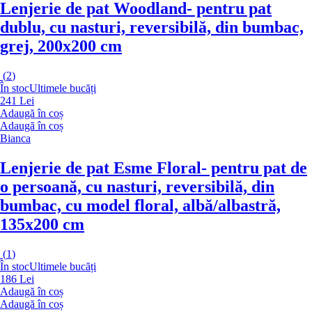
Lenjerie de pat Woodland
- pentru pat
dublu, cu nasturi, reversibilă, din bumbac,
grej, 200x200 cm
(
2
)
În stoc
Ultimele bucăți
241 Lei
Adaugă în coș
Adaugă în coș
Bianca
Lenjerie de pat Esme Floral
- pentru pat de
o persoană, cu nasturi, reversibilă, din
bumbac, cu model floral, albă/albastră,
135x200 cm
(
1
)
În stoc
Ultimele bucăți
186 Lei
Adaugă în coș
Adaugă în coș