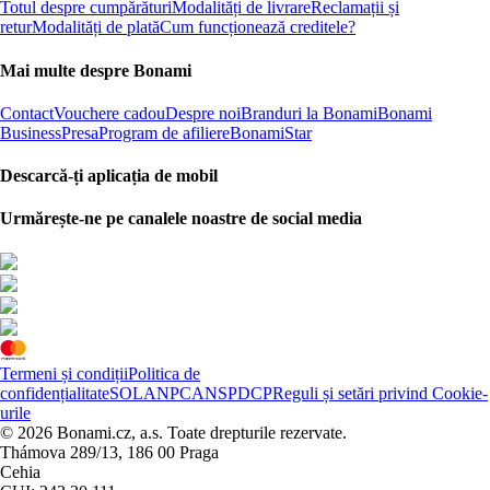
Totul despre cumpărături
Modalități de livrare
Reclamații și
retur
Modalități de plată
Cum funcționează creditele?
Mai multe despre Bonami
Contact
Vouchere cadou
Despre noi
Branduri la Bonami
Bonami
Business
Presa
Program de afiliere
BonamiStar
Descarcă-ți aplicația de mobil
Urmărește-ne pe canalele noastre de social media
Termeni și condiții
Politica de
confidențialitate
SOL
ANPC
ANSPDCP
Reguli și setări privind Cookie-
urile
© 2026 Bonami.cz, a.s. Toate drepturile rezervate.
Thámova 289/13, 186 00 Praga
Cehia