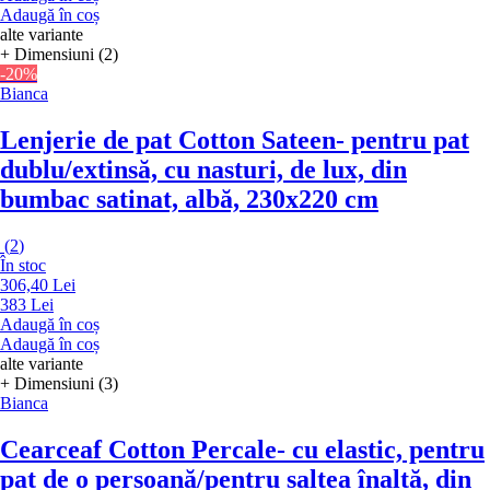
Adaugă în coș
alte variante
+ Dimensiuni (2)
-20%
Bianca
Lenjerie de pat Cotton Sateen
- pentru pat
dublu/extinsă, cu nasturi, de lux, din
bumbac satinat, albă, 230x220 cm
(
2
)
În stoc
306,40 Lei
383 Lei
Adaugă în coș
Adaugă în coș
alte variante
+ Dimensiuni (3)
Bianca
Cearceaf Cotton Percale
- cu elastic, pentru
pat de o persoană/pentru saltea înaltă, din