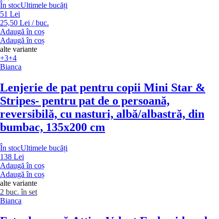
În stoc
Ultimele bucăți
51 Lei
25,50 Lei / buc.
Adaugă în coș
Adaugă în coș
alte variante
+3
+4
Bianca
Lenjerie de pat pentru copii Mini Star &
Stripes
- pentru pat de o persoană,
reversibilă, cu nasturi, albă/albastră, din
bumbac, 135x200 cm
În stoc
Ultimele bucăți
138 Lei
Adaugă în coș
Adaugă în coș
alte variante
2 buc. în set
Bianca