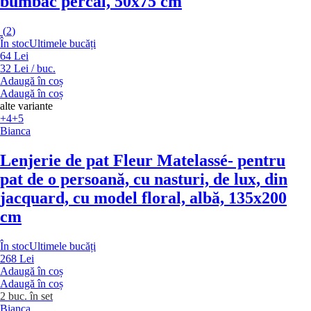
bumbac percal, 50x75 cm
(
2
)
În stoc
Ultimele bucăți
64 Lei
32 Lei / buc.
Adaugă în coș
Adaugă în coș
alte variante
+4
+5
Bianca
Lenjerie de pat Fleur Matelassé
- pentru
pat de o persoană, cu nasturi, de lux, din
jacquard, cu model floral, albă, 135x200
cm
În stoc
Ultimele bucăți
268 Lei
Adaugă în coș
Adaugă în coș
2 buc. în set
Bianca