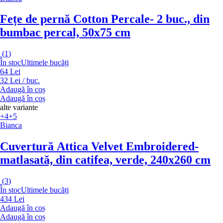
Fețe de pernă Cotton Percale
- 2 buc., din
bumbac percal, 50x75 cm
(
1
)
În stoc
Ultimele bucăți
64 Lei
32 Lei / buc.
Adaugă în coș
Adaugă în coș
alte variante
+4
+5
Bianca
Cuvertură Attica Velvet Embroidered
-
matlasată, din catifea, verde, 240x260 cm
(
3
)
În stoc
Ultimele bucăți
434 Lei
Adaugă în coș
Adaugă în coș