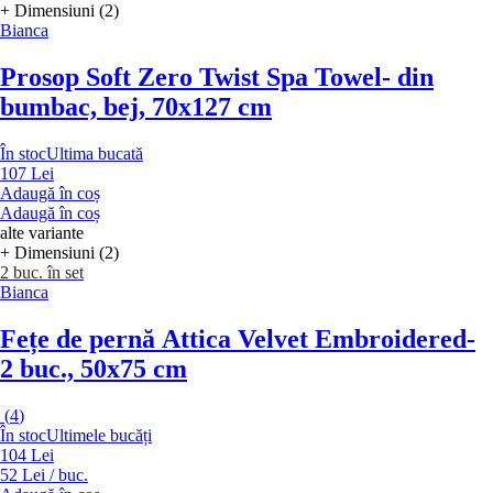
+ Dimensiuni (2)
Bianca
Prosop Soft Zero Twist Spa Towel
- din
bumbac, bej, 70x127 cm
În stoc
Ultima bucată
107 Lei
Adaugă în coș
Adaugă în coș
alte variante
+ Dimensiuni (2)
2 buc. în set
Bianca
Fețe de pernă Attica Velvet Embroidered
-
2 buc., 50x75 cm
(
4
)
În stoc
Ultimele bucăți
104 Lei
52 Lei / buc.