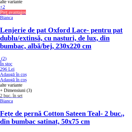
alte variante
+2
Preț avantajos
Bianca
Lenjerie de pat Oxford Lace
- pentru pat
dublu/extinsă, cu nasturi, de lux, din
bumbac, albă/bej, 230x220 cm
(
2
)
În stoc
296 Lei
Adaugă în coș
Adaugă în coș
alte variante
+ Dimensiuni (3)
2 buc. în set
Bianca
Fețe de pernă Cotton Sateen Teal
- 2 buc.,
din bumbac satinat, 50x75 cm