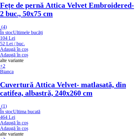
Fețe de pernă Attica Velvet Embroidered
-
2 buc., 50x75 cm
(
4
)
În stoc
Ultimele bucăți
104 Lei
52 Lei / buc.
Adaugă în coș
Adaugă în coș
alte variante
+2
Bianca
Cuvertură Attica Velvet
- matlasată, din
catifea, albastră, 240x260 cm
(
1
)
În stoc
Ultima bucată
464 Lei
Adaugă în coș
Adaugă în coș
alte variante