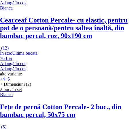
Adaugă în coș
Bianca
Cearceaf Cotton Percale
- cu elastic, pentru
pat de o persoană/pentru saltea înaltă, din
bumbac percal, roz, 90x190 cm
(
12
)
În stoc
Ultima bucată
76 Lei
Adaugă în coș
Adaugă în coș
alte variante
+4
+5
+ Dimensiuni (2)
2 buc. în set
Bianca
Fețe de pernă Cotton Percale
- 2 buc., din
bumbac percal, 50x75 cm
(
5
)