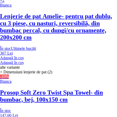
+2
Bianca
Lenjerie de pat Amelie
- pentru pat dublu,
cu 3 piese, cu nasturi, reversibilă, din
bumbac percal, cu dungi/cu ornamente,
200x200 cm
În stoc
Ultimele bucăți
307 Lei
Adaugă în coș
Adaugă în coș
alte variante
+ Dimensiuni lenjerie de pat (2)
-10%
Bianca
Prosop Soft Zero Twist Spa Towel
- din
bumbac, bej, 100x150 cm
În stoc
147,60 Lei