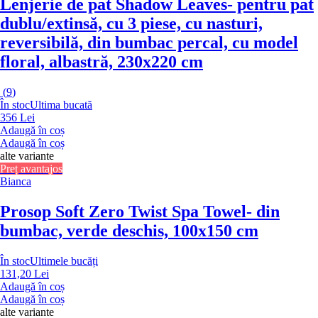
Lenjerie de pat Shadow Leaves
- pentru pat
dublu/extinsă, cu 3 piese, cu nasturi,
reversibilă, din bumbac percal, cu model
floral, albastră, 230x220 cm
(
9
)
În stoc
Ultima bucată
356 Lei
Adaugă în coș
Adaugă în coș
alte variante
Preț avantajos
Bianca
Prosop Soft Zero Twist Spa Towel
- din
bumbac, verde deschis, 100x150 cm
În stoc
Ultimele bucăți
131,20 Lei
Adaugă în coș
Adaugă în coș
alte variante