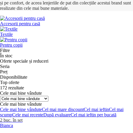
și pe confort, de aceea lenjeriile de pat din colecțiile acestui brand sunt
realizate din cele mai bune materiale.
Accesorii pentru casă
Textile
Pentru copii
Filtre
În stoc
Oferte speciale și reduceri
Seria
Preț
Disponibilitate
Top oferte
172 rezultate
Cele mai bine vândute
Cele mai bine vândute
Cele mai bine vândute
Cel mai mare discount
Cel mai ieftin
Cel mai
scump
Cele mai recente
După evaluare
Cel mai ieftin per bucată
2 buc. în set
Bianca