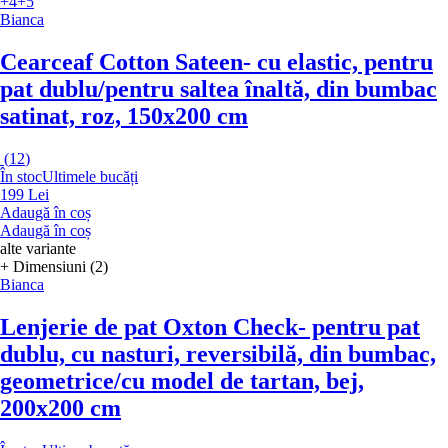
+4
+5
Bianca
Cearceaf Cotton Sateen
- cu elastic, pentru
pat dublu/pentru saltea înaltă, din bumbac
satinat, roz, 150x200 cm
(
12
)
În stoc
Ultimele bucăți
199 Lei
Adaugă în coș
Adaugă în coș
alte variante
+ Dimensiuni (2)
Bianca
Lenjerie de pat Oxton Check
- pentru pat
dublu, cu nasturi, reversibilă, din bumbac,
geometrice/cu model de tartan, bej,
200x200 cm