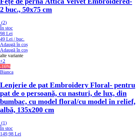
Fețe de pernă Attica Velvet Embroidered
-
2 buc., 50x75 cm
(
2
)
În stoc
98 Lei
49 Lei / buc.
Adaugă în coș
Adaugă în coș
alte variante
+2
-16%
Bianca
Lenjerie de pat Embroidery Floral
- pentru
pat de o persoană, cu nasturi, de lux, din
bumbac, cu model floral/cu model în relief,
albă, 135x200 cm
(
1
)
În stoc
149,98 Lei