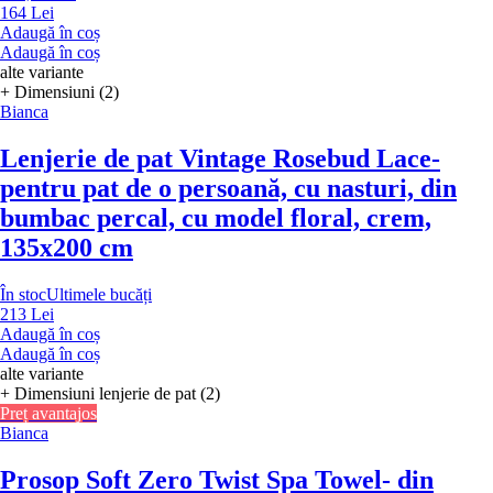
164 Lei
Adaugă în coș
Adaugă în coș
alte variante
+ Dimensiuni (2)
Bianca
Lenjerie de pat Vintage Rosebud Lace
-
pentru pat de o persoană, cu nasturi, din
bumbac percal, cu model floral, crem,
135x200 cm
În stoc
Ultimele bucăți
213 Lei
Adaugă în coș
Adaugă în coș
alte variante
+ Dimensiuni lenjerie de pat (2)
Preț avantajos
Bianca
Prosop Soft Zero Twist Spa Towel
- din