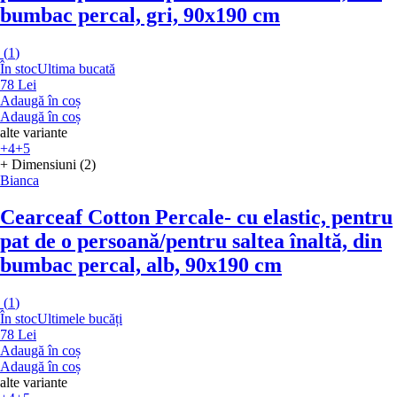
bumbac percal, gri, 90x190 cm
(
1
)
În stoc
Ultima bucată
78 Lei
Adaugă în coș
Adaugă în coș
alte variante
+4
+5
+ Dimensiuni (2)
Bianca
Cearceaf Cotton Percale
- cu elastic, pentru
pat de o persoană/pentru saltea înaltă, din
bumbac percal, alb, 90x190 cm
(
1
)
În stoc
Ultimele bucăți
78 Lei
Adaugă în coș
Adaugă în coș
alte variante