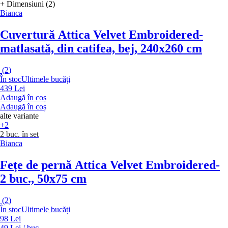
+ Dimensiuni (2)
Bianca
Cuvertură Attica Velvet Embroidered
-
matlasată, din catifea, bej, 240x260 cm
(
2
)
În stoc
Ultimele bucăți
439 Lei
Adaugă în coș
Adaugă în coș
alte variante
+2
2 buc. în set
Bianca
Fețe de pernă Attica Velvet Embroidered
-
2 buc., 50x75 cm
(
2
)
În stoc
Ultimele bucăți
98 Lei
49 Lei / buc.