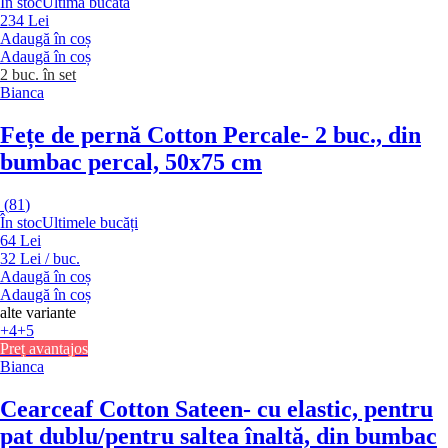
În stoc
Ultima bucată
234 Lei
Adaugă în coș
Adaugă în coș
2 buc. în set
Bianca
Fețe de pernă Cotton Percale
- 2 buc., din
bumbac percal, 50x75 cm
(
81
)
În stoc
Ultimele bucăți
64 Lei
32 Lei / buc.
Adaugă în coș
Adaugă în coș
alte variante
+4
+5
Preț avantajos
Bianca
Cearceaf Cotton Sateen
- cu elastic, pentru
pat dublu/pentru saltea înaltă, din bumbac