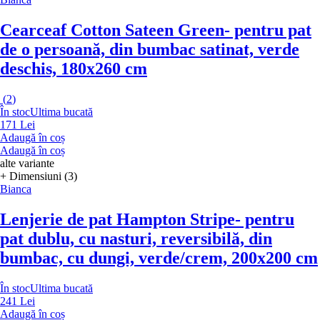
Cearceaf Cotton Sateen Green
- pentru pat
de o persoană, din bumbac satinat, verde
deschis, 180x260 cm
(
2
)
În stoc
Ultima bucată
171 Lei
Adaugă în coș
Adaugă în coș
alte variante
+ Dimensiuni (3)
Bianca
Lenjerie de pat Hampton Stripe
- pentru
pat dublu, cu nasturi, reversibilă, din
bumbac, cu dungi, verde/crem, 200x200 cm
În stoc
Ultima bucată
241 Lei
Adaugă în coș