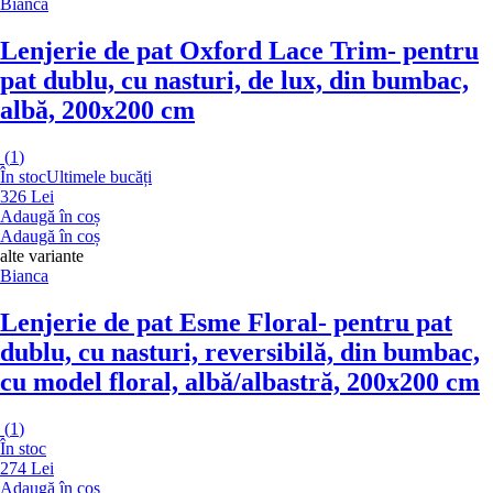
Bianca
Lenjerie de pat Oxford Lace Trim
- pentru
pat dublu, cu nasturi, de lux, din bumbac,
albă, 200x200 cm
(
1
)
În stoc
Ultimele bucăți
326 Lei
Adaugă în coș
Adaugă în coș
alte variante
Bianca
Lenjerie de pat Esme Floral
- pentru pat
dublu, cu nasturi, reversibilă, din bumbac,
cu model floral, albă/albastră, 200x200 cm
(
1
)
În stoc
274 Lei
Adaugă în coș