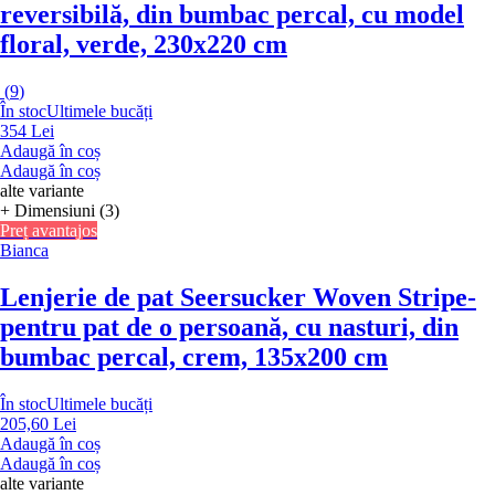
reversibilă, din bumbac percal, cu model
floral, verde, 230x220 cm
(
9
)
În stoc
Ultimele bucăți
354 Lei
Adaugă în coș
Adaugă în coș
alte variante
+ Dimensiuni (3)
Preț avantajos
Bianca
Lenjerie de pat Seersucker Woven Stripe
-
pentru pat de o persoană, cu nasturi, din
bumbac percal, crem, 135x200 cm
În stoc
Ultimele bucăți
205,60 Lei
Adaugă în coș
Adaugă în coș
alte variante