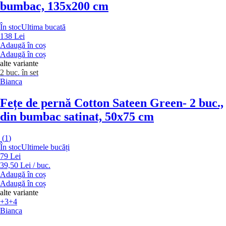
bumbac, 135x200 cm
În stoc
Ultima bucată
138 Lei
Adaugă în coș
Adaugă în coș
alte variante
2 buc. în set
Bianca
Fețe de pernă Cotton Sateen Green
- 2 buc.,
din bumbac satinat, 50x75 cm
(
1
)
În stoc
Ultimele bucăți
79 Lei
39,50 Lei / buc.
Adaugă în coș
Adaugă în coș
alte variante
+3
+4
Bianca