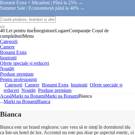
Bonami Extra × Micadoni |
Până la 25% →
Summer Sale |
Economisești până la 40% →
40 Lei pentru tine
Înregistrare
Logare
Comparație
Coșul de
cumpărături
Menu
Categorii
Camere
Bonami Extra
Inspiratii
Oferte speciale și reduceri
Noutăți
Produse premium
Pentru profesioniști
Categorii
Camere
Bonami Extra
Inspiratii
Oferte speciale și
reduceri
Noutăți
Produse premium
Acasă
Marki na Bonami
Marki na Bonami
Bianca
...
Marki na Bonami
Bianca
Bianca
Bianca este un brand englezesc care vrea să te simți în dormitorul tău
ca într-un hotel de lux. Accentul nu este pus doar pe aspectul estetic, ci