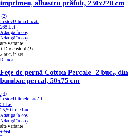
imprimeu, albastru prăfuit, 230x220 cm
(
2
)
În stoc
Ultima bucată
268 Lei
Adaugă în coș
Adaugă în coș
alte variante
+ Dimensiuni (3)
2 buc. în set
Bianca
Fețe de pernă Cotton Percale
- 2 buc., din
bumbac percal, 50x75 cm
(
3
)
În stoc
Ultimele bucăți
51 Lei
25,50 Lei / buc.
Adaugă în coș
Adaugă în coș
alte variante
+3
+4