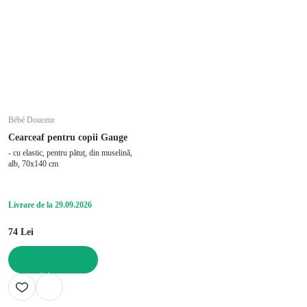
Bébé Douceur
Cearceaf pentru copii Gauge
- cu elastic, pentru pătuț, din muselină,
alb, 70x140 cm
Livrare de la 29.09.2026
74 Lei
ADAUGĂ ÎN COȘ