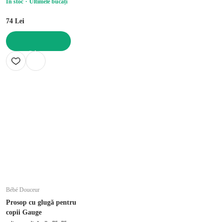
În stoc
Ultimele bucăți
74 Lei
ADAUGĂ ÎN COȘ
Bébé Douceur
Prosop cu glugă pentru
copii Gauge