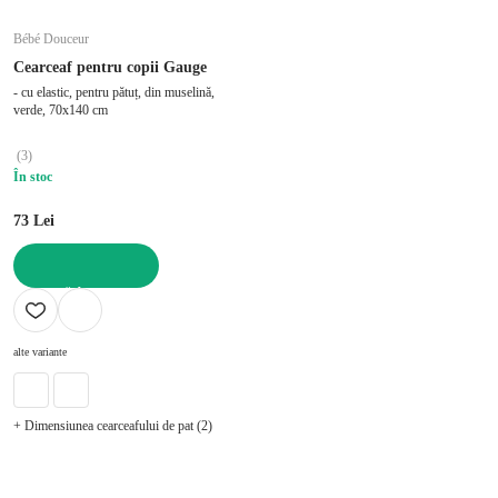
Bébé Douceur
Cearceaf pentru copii Gauge
- cu elastic, pentru pătuț, din muselină,
verde, 70x140 cm
(
3
)
În stoc
73 Lei
ADAUGĂ ÎN COȘ
alte variante
+ Dimensiunea cearceafului de pat (2)