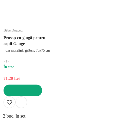
Bébé Douceur
Prosop cu glugă pentru
copii Gauge
- din muselină, galben, 75x75 cm
(
1
)
În stoc
71,20 Lei
ADAUGĂ ÎN COȘ
2 buc. în set