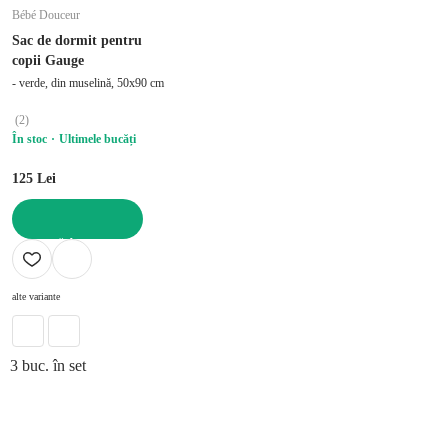
Bébé Douceur
Sac de dormit pentru
copii Gauge
- verde, din muselină, 50x90 cm
(
2
)
În stoc
Ultimele bucăți
125 Lei
ADAUGĂ ÎN COȘ
alte variante
3 buc. în set