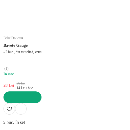
Bébé Douceur
Bavete Gauge
- 2 buc., din muselină, verzi
(
1
)
În stoc
36 Lei
28 Lei
14 Lei / buc.
ADAUGĂ ÎN COȘ
5 buc. în set