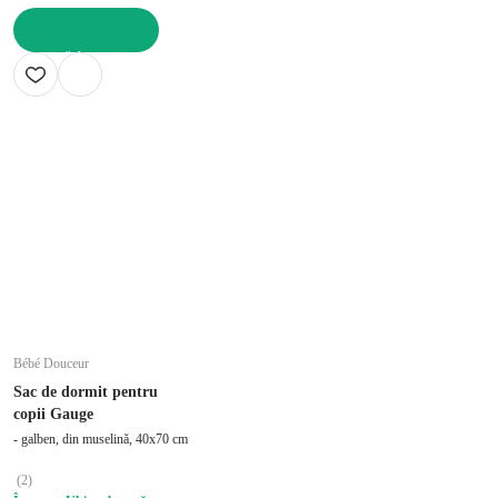
ADAUGĂ ÎN COȘ
Bébé Douceur
Sac de dormit pentru
copii Gauge
- galben, din muselină, 40x70 cm
(
2
)