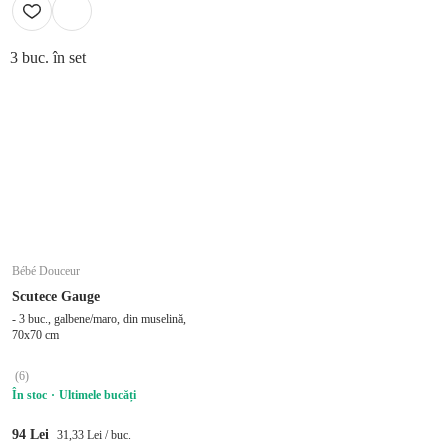
3 buc. în set
Bébé Douceur
Scutece Gauge
- 3 buc., galbene/maro, din muselină,
70x70 cm
(
6
)
În stoc
Ultimele bucăți
94 Lei
31,33 Lei / buc.