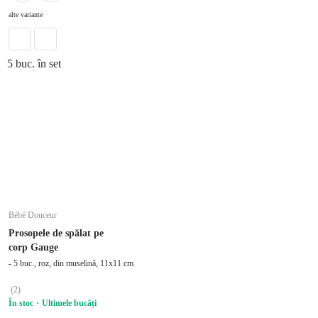
alte variante
5 buc. în set
Bébé Douceur
Prosopele de spălat pe
corp Gauge
- 5 buc., roz, din muselină, 11x11 cm
(
2
)
În stoc
Ultimele bucăți