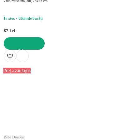
- din muselină, alb, 75x75 cm
În stoc
Ultimele bucăți
87 Lei
ADAUGĂ ÎN COȘ
Preț avantajos
Bébé Douceur