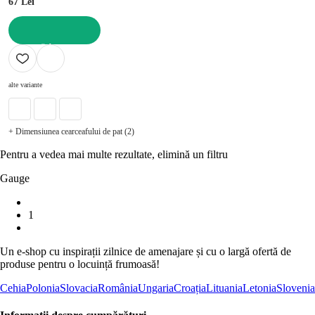
67 Lei
ADAUGĂ ÎN COȘ
alte variante
+ Dimensiunea cearceafului de pat (2)
Pentru a vedea mai multe rezultate, elimină un filtru
Gauge
1
Un e-shop cu inspirații zilnice de amenajare și cu o largă ofertă de
produse pentru o locuință frumoasă!
Cehia
Polonia
Slovacia
România
Ungaria
Croația
Lituania
Letonia
Slovenia