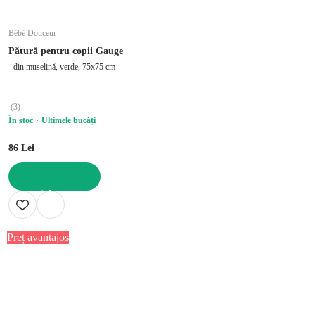
Bébé Douceur
Pătură pentru copii Gauge
- din muselină, verde, 75x75 cm
(
3
)
În stoc
Ultimele bucăți
86 Lei
ADAUGĂ ÎN COȘ
Preț avantajos