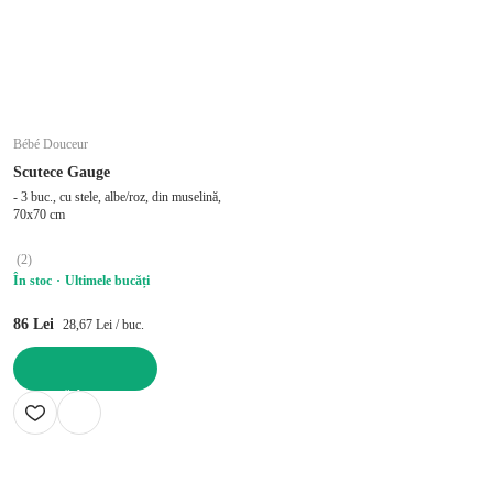
Bébé Douceur
Scutece Gauge
- 3 buc., cu stele, albe/roz, din muselină,
70x70 cm
(
2
)
În stoc
Ultimele bucăți
86 Lei
28,67 Lei / buc.
ADAUGĂ ÎN COȘ