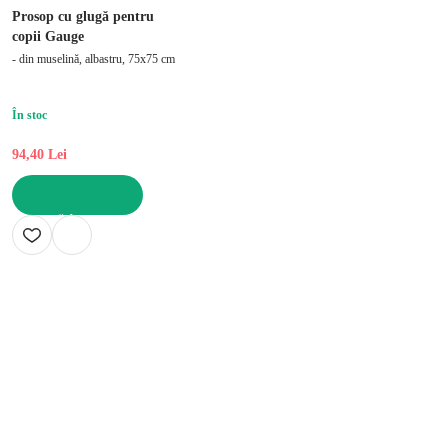
Prosop cu glugă pentru
copii Gauge
- din muselină, albastru, 75x75 cm
În stoc
94,40 Lei
ADAUGĂ ÎN COȘ