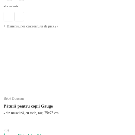
alte variante
+ Dimensiunea cearceafului de pat (2)
Bébé Douceur
Pătură pentru copii Gauge
- din muselină, cu stele, roz, 75x75 cm
(
3
)