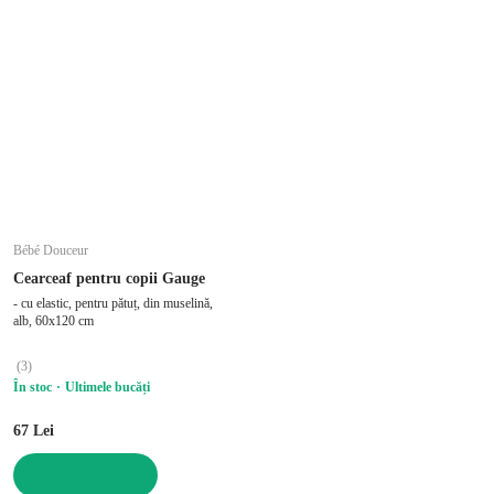
Bébé Douceur
Cearceaf pentru copii Gauge
- cu elastic, pentru pătuț, din muselină,
alb, 60x120 cm
(
3
)
În stoc
Ultimele bucăți
67 Lei