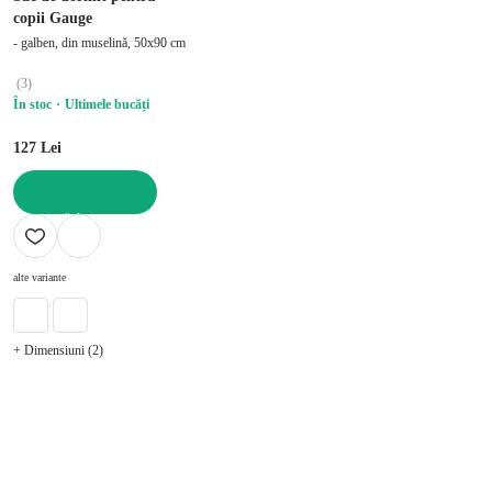
copii Gauge
- galben, din muselină, 50x90 cm
(
3
)
În stoc
Ultimele bucăți
127 Lei
ADAUGĂ ÎN COȘ
alte variante
+ Dimensiuni (2)