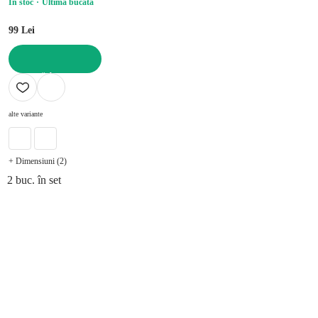
În stoc
Ultima bucată
99 Lei
ADAUGĂ ÎN COȘ
alte variante
+ Dimensiuni (2)
2 buc. în set