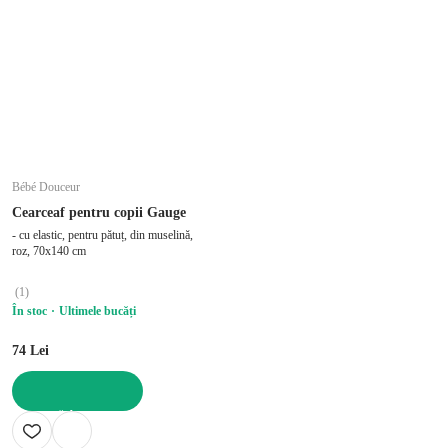
Bébé Douceur
Cearceaf pentru copii Gauge
- cu elastic, pentru pătuț, din muselină,
roz, 70x140 cm
(
1
)
În stoc
Ultimele bucăți
74 Lei
ADAUGĂ ÎN COȘ