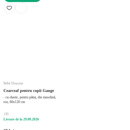
ADAUGĂ ÎN COȘ
Bébé Douceur
Cearceaf pentru copii Gauge
- cu elastic, pentru pătuț, din muselină,
roz, 60x120 cm
(
4
)
Livrare de la 29.09.2026