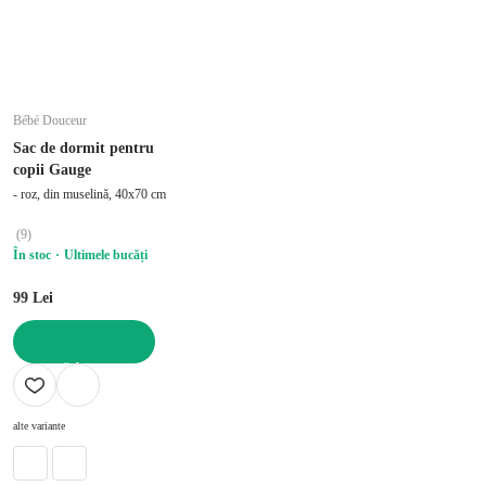
Bébé Douceur
Sac de dormit pentru
copii Gauge
- roz, din muselină, 40x70 cm
(
9
)
În stoc
Ultimele bucăți
99 Lei
ADAUGĂ ÎN COȘ
alte variante