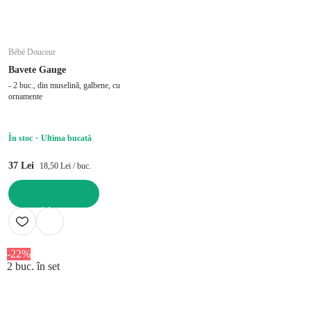
Bébé Douceur
Bavete Gauge
- 2 buc., din muselină, galbene, cu
ornamente
În stoc
Ultima bucată
37 Lei
18,50 Lei / buc.
ADAUGĂ ÎN COȘ
-22%
2 buc. în set