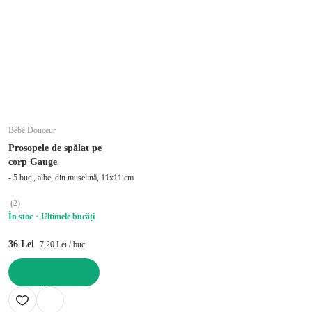
Bébé Douceur
Prosopele de spălat pe
corp Gauge
- 5 buc., albe, din muselină, 11x11 cm
(
2
)
În stoc
Ultimele bucăți
36 Lei
7,20 Lei / buc.
ADAUGĂ ÎN COȘ