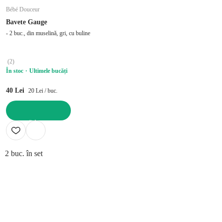
Bébé Douceur
Bavete Gauge
- 2 buc., din muselină, gri, cu buline
(
2
)
În stoc
Ultimele bucăți
40 Lei
20 Lei / buc.
ADAUGĂ ÎN COȘ
2 buc. în set