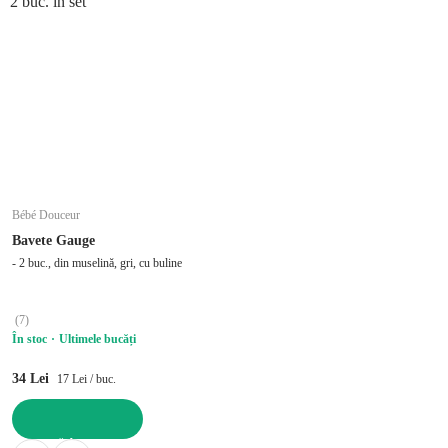
2 buc. în set
Bébé Douceur
Bavete Gauge
- 2 buc., din muselină, gri, cu buline
(
7
)
În stoc
Ultimele bucăți
34 Lei
17 Lei / buc.
ADAUGĂ ÎN COȘ