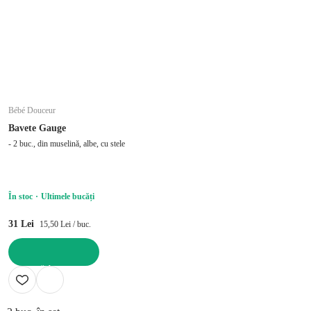
Bébé Douceur
Bavete Gauge
- 2 buc., din muselină, albe, cu stele
În stoc
Ultimele bucăți
31 Lei
15,50 Lei / buc.
ADAUGĂ ÎN COȘ