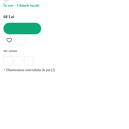
În stoc
Ultimele bucăți
68 Lei
ADAUGĂ ÎN COȘ
alte variante
+ Dimensiunea cearceafului de pat (2)