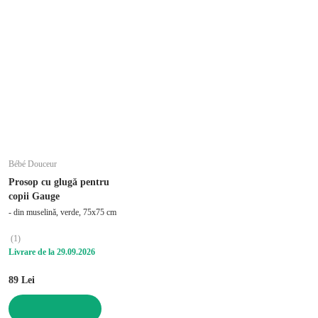
Bébé Douceur
Prosop cu glugă pentru
copii Gauge
- din muselină, verde, 75x75 cm
(
1
)
Livrare de la 29.09.2026
89 Lei