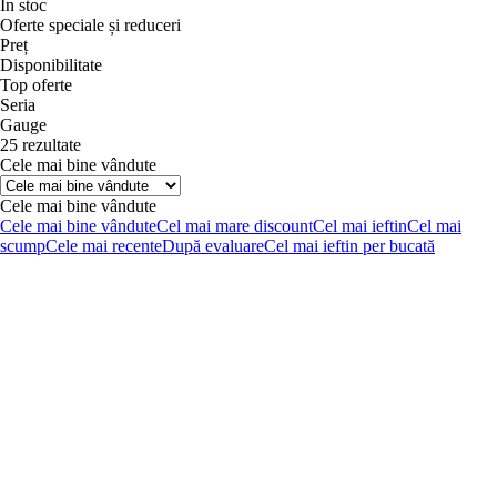
În stoc
Oferte speciale și reduceri
Preț
Disponibilitate
Top oferte
Seria
Gauge
25 rezultate
Cele mai bine vândute
Cele mai bine vândute
Cele mai bine vândute
Cel mai mare discount
Cel mai ieftin
Cel mai
scump
Cele mai recente
După evaluare
Cel mai ieftin per bucată