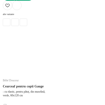
ADAUGĂ ÎN COȘ
alte variante
Bébé Douceur
Cearceaf pentru copii Gauge
- cu elastic, pentru pătuț, din muselină,
verde, 60x120 cm
(
1
)