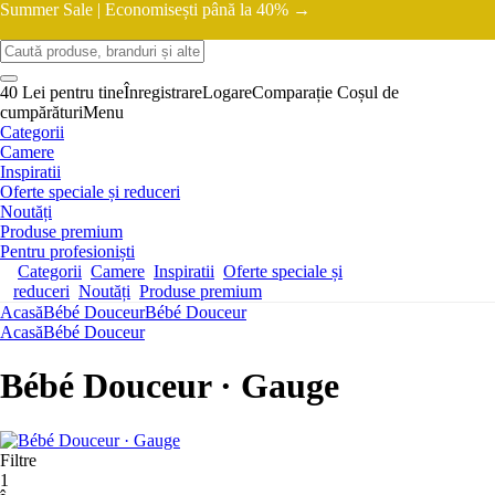
Summer Sale |
Economisești până la 40% →
40 Lei pentru tine
Înregistrare
Logare
Comparație
Coșul de
cumpărături
Menu
Categorii
Camere
Inspiratii
Oferte speciale și reduceri
Noutăți
Produse premium
Pentru profesioniști
Categorii
Camere
Inspiratii
Oferte speciale și
reduceri
Noutăți
Produse premium
Acasă
Bébé Douceur
Bébé Douceur
Acasă
Bébé Douceur
Bébé Douceur · Gauge
Filtre
1