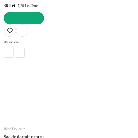
36 Lei
7,20 Lei / buc.
ADAUGĂ ÎN COȘ
alte variante
Bébé Douceur
Sac de dormit pentru