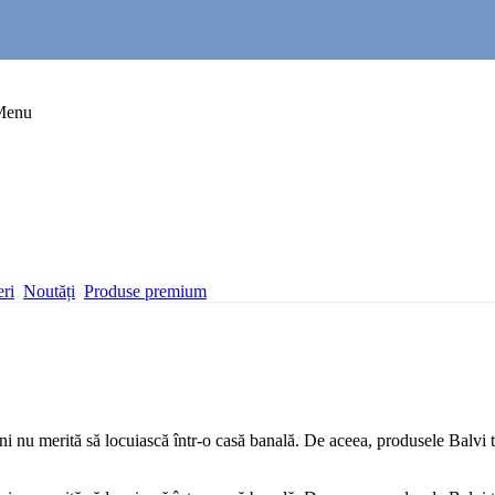
Menu
eri
Noutăți
Produse premium
 nu merită să locuiască într-o casă banală. De aceea, produsele Balvi te 