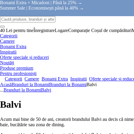
Bonami Extra × Micadoni |
Până la 25% →
Summer Sale |
Economisești până la 40% →
40 Lei pentru tine
Înregistrare
Logare
Comparație
Coșul de cumpărături
Categorii
Camere
Bonami Extra
Inspiratii
Oferte speciale și reduceri
Noutăți
Produse premium
Pentru profesioniști
Categorii
Camere
Bonami Extra
Inspiratii
Oferte speciale și reduc
Acasă
Branduri la Bonami
Branduri la Bonami
Balvi
...
Branduri la Bonami
Balvi
Balvi
Acum mai bine de 50 de ani, creatorii brandului Balvi au decis că nimeni
baie, bucătărie sau zona de dining.