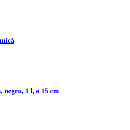
amică
, negru, 1 l, ø 15 cm