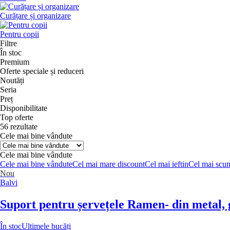
Curățare și organizare
Pentru copii
Filtre
În stoc
Premium
Oferte speciale și reduceri
Noutăți
Seria
Preț
Disponibilitate
Top oferte
56 rezultate
Cele mai bine vândute
Cele mai bine vândute
Cele mai bine vândute
Cel mai mare discount
Cel mai ieftin
Cel mai scu
Nou
Balvi
Suport pentru șervețele Ramen
- din metal,
În stoc
Ultimele bucăți