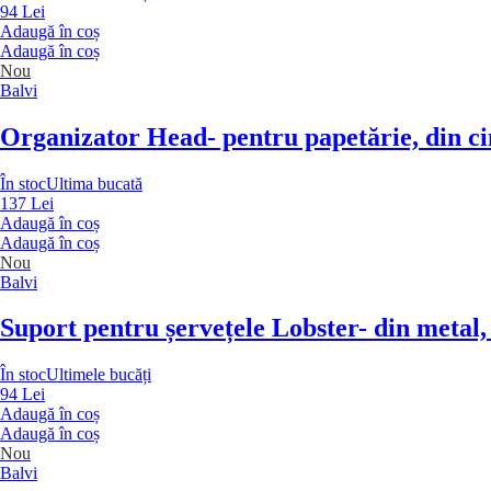
94 Lei
Adaugă în coș
Adaugă în coș
Nou
Balvi
Organizator Head
- pentru papetărie, din c
În stoc
Ultima bucată
137 Lei
Adaugă în coș
Adaugă în coș
Nou
Balvi
Suport pentru șervețele Lobster
- din metal
În stoc
Ultimele bucăți
94 Lei
Adaugă în coș
Adaugă în coș
Nou
Balvi