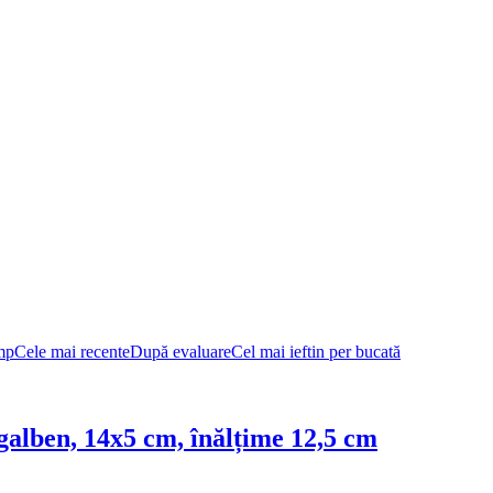
mp
Cele mai recente
După evaluare
Cel mai ieftin per bucată
 galben, 14x5 cm, înălțime 12,5 cm