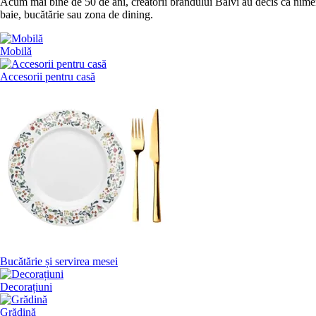
Acum mai bine de 50 de ani, creatorii brandului Balvi au decis că nimeni
baie, bucătărie sau zona de dining.
Mobilă
Accesorii pentru casă
Bucătărie și servirea mesei
Decorațiuni
Grădină