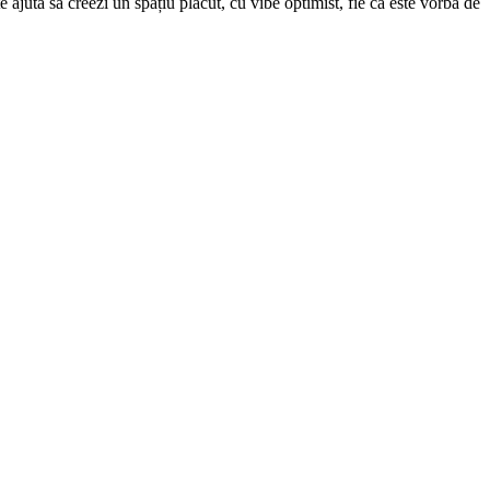
ajută să creezi un spațiu plăcut, cu vibe optimist, fie că este vorba de