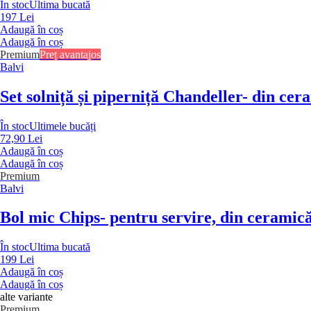
În stoc
Ultima bucată
197 Lei
Adaugă în coș
Adaugă în coș
Premium
Preț avantajos
Balvi
Set solniță și piperniță Chandeller
- din cer
În stoc
Ultimele bucăți
72,90 Lei
Adaugă în coș
Adaugă în coș
Premium
Balvi
Bol mic Chips
- pentru servire, din ceramică
În stoc
Ultima bucată
199 Lei
Adaugă în coș
Adaugă în coș
alte variante
Premium