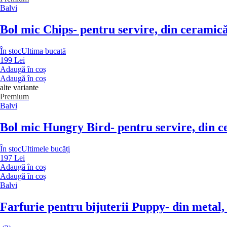
Balvi
Bol mic Chips
- pentru servire, din ceramică
În stoc
Ultima bucată
199 Lei
Adaugă în coș
Adaugă în coș
alte variante
Premium
Balvi
Bol mic Hungry Bird
- pentru servire, din 
În stoc
Ultimele bucăți
197 Lei
Adaugă în coș
Adaugă în coș
Balvi
Farfurie pentru bijuterii Puppy
- din metal