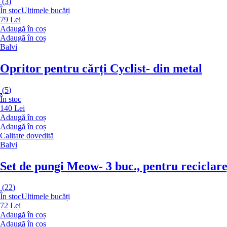
(
3
)
În stoc
Ultimele bucăți
79 Lei
Adaugă în coș
Adaugă în coș
Balvi
Opritor pentru cărți Cyclist
- din metal
(
5
)
În stoc
140 Lei
Adaugă în coș
Adaugă în coș
Calitate dovedită
Balvi
Set de pungi Meow
- 3 buc., pentru reciclare
(
22
)
În stoc
Ultimele bucăți
72 Lei
Adaugă în coș
Adaugă în coș