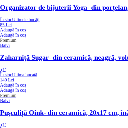
Organizator de bijuterii Yoga
- din porțelan
În stoc
Ultimele bucăți
85 Lei
Adaugă în coș
Adaugă în coș
Premium
Balvi
Zaharniță Sugar
- din ceramică, neagră, vo
(
1
)
În stoc
Ultima bucată
140 Lei
Adaugă în coș
Adaugă în coș
Premium
Balvi
Pușculiță Oink
- din ceramică, 20x17 cm, în
(
1
)