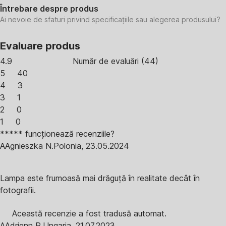
Întrebare despre produs
Ai nevoie de sfaturi privind specificațiile sau alegerea produsului?
Evaluare produs
4.9
Număr de evaluări
(
44
)
5
40
4
3
3
1
2
0
1
0
***** funcționează recenziile?
A
Agnieszka N.
Polonia
,
23.05.2024
Lampa este frumoasă mai drăguță în realitate decât în
fotografii.
Această recenzie a fost tradusă automat.
A
Adrienn R.
Ungaria
,
21.07.2023