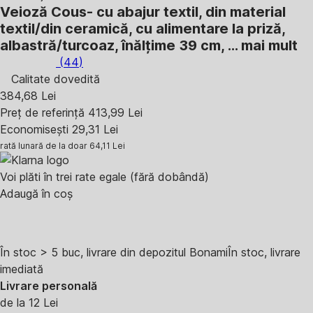
Veioză Cous
- cu abajur textil, din material
textil/din ceramică, cu alimentare la priză,
albastră/turcoaz, înălțime 39 cm
, …
mai mult
(
44
)
Calitate dovedită
384,68 Lei
Preț de referință
413,99 Lei
Economisești 29,31 Lei
rată lunară de la doar
64,11 Lei
Voi plăti în trei rate egale (fără dobândă)
Adaugă în coș
În stoc > 5 buc, livrare din depozitul Bonami
În stoc, livrare
imediată
Livrare personală
de la 12 Lei