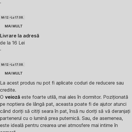
·
Mi 12.–Lu 17.08.
MAI MULT
Livrare la adresă
de la 16 Lei
·
Mi 12.–Lu 17.08.
MAI MULT
La acest produs nu pot fi aplicate coduri de reducere sau
credite.
O
veioză
este foarte utilă, mai ales în dormitor. Poziționată
pe noptiera de lângă pat, aceasta poate fi de ajutor atunci
când doriți să citiți seara în pat, însă nu doriți să vă deranjați
partenerul cu o lumină prea puternică. Sau, de asemenea,
este ideală pentru crearea unei atmosfere mai intime în