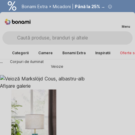
Bonami Extra × Micadoni |
Summer Sale |
Economisești până la 40% →
Până la 25% →
Menu
Categorii
Camere
Bonami Extra
Inspiratii
Oferte s
...
Corpuri de iluminat
Veioze
Afișare galerie