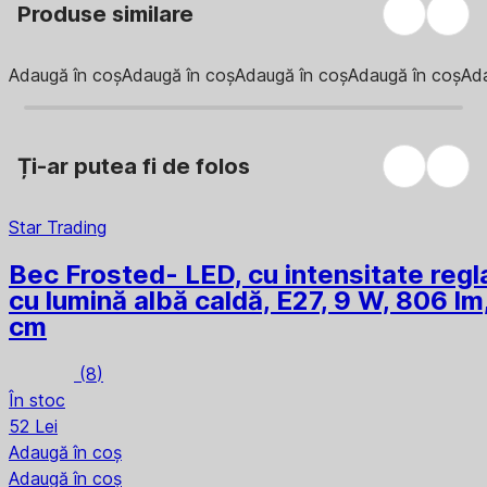
Produse similare
Adaugă în coș
Adaugă în coș
Adaugă în coș
Adaugă în coș
Ada
Ți-ar putea fi de folos
Star Trading
Bec Frosted
- LED, cu intensitate regl
cu lumină albă caldă, E27, 9 W, 806 lm
cm
(
8
)
În stoc
52 Lei
Adaugă în coș
Adaugă în coș