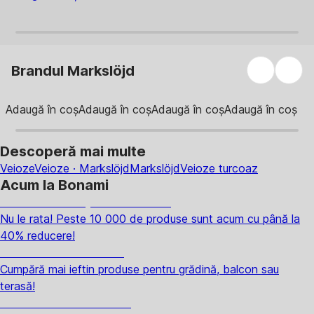
Brandul Markslöjd
Adaugă în coș
Adaugă în coș
Adaugă în coș
Adaugă în coș
Descoperă mai multe
Veioze
Veioze · Markslöjd
Markslöjd
Veioze turcoaz
Acum la Bonami
Summer Sale până la -40 %
Nu le rata! Peste 10 000 de produse sunt acum cu până la
40% reducere!
Grădină la reducere
Cumpără mai ieftin produse pentru grădină, balcon sau
terasă!
Premium la reducere