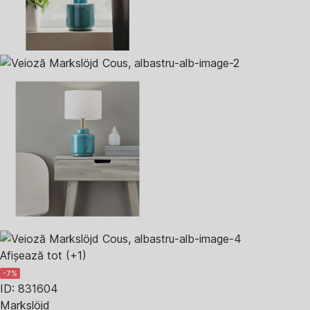
Afișează tot
(+1)
-7%
ID: 831604
Markslöjd