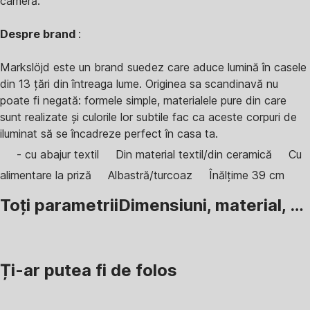
cameră.
Despre brand
:
Markslöjd este un brand suedez care aduce lumină în casele
din 13 țări din întreaga lume. Originea sa scandinavă nu
poate fi negată: formele simple, materialele pure din care
sunt realizate și culorile lor subtile fac ca aceste corpuri de
iluminat să se încadreze perfect în casa ta.
- cu abajur textil
Din material textil/din ceramică
Cu
alimentare la priză
Albastră/turcoaz
Înălțime 39 cm
Toți parametrii
Dimensiuni, material, …
Ți-ar putea fi de folos