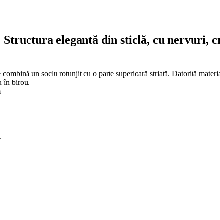
uctura elegantă din sticlă, cu nervuri, cr
bină un soclu rotunjit cu o parte superioară striată. Datorită materialul
u în birou.
m
u