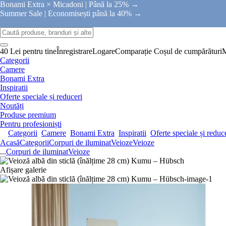
Bonami Extra × Micadoni |
Până la 25% →
Summer Sale |
Economisești până la 40% →
40 Lei pentru tine
Înregistrare
Logare
Comparație
Coșul de cumpărături
Categorii
Camere
Bonami Extra
Inspiratii
Oferte speciale și reduceri
Noutăți
Produse premium
Pentru profesioniști
Categorii
Camere
Bonami Extra
Inspiratii
Oferte speciale și reduc
Acasă
Categorii
Corpuri de iluminat
Veioze
Veioze
...
Corpuri de iluminat
Veioze
Afișare galerie