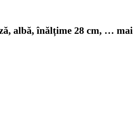
iză, albă, înălțime 28 cm
, …
mai