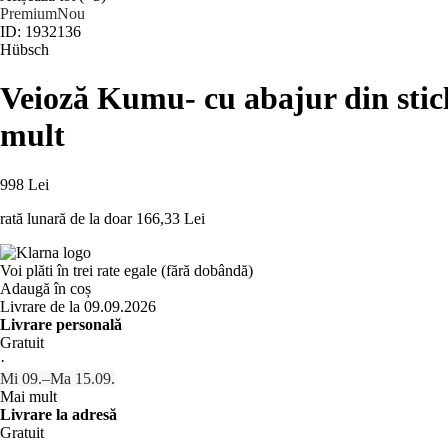
Premium
Nou
ID: 1932136
Hübsch
Veioză Kumu
- cu abajur din stic
mult
998 Lei
rată lunară de la doar
166,33 Lei
Voi plăti în trei rate egale (fără dobândă)
Adaugă în coș
Livrare de la 09.09.2026
Livrare personală
Gratuit
·
Mi 09.–Ma 15.09.
Mai mult
Livrare la adresă
Gratuit