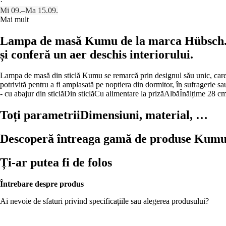
·
Mi 09.–Ma 15.09.
Mai mult
Lampa de masă Kumu de la marca Hübsch. Str
și conferă un aer deschis interiorului.
Lampa de masă din sticlă Kumu se remarcă prin designul său unic, care com
potrivită pentru a fi amplasată pe noptiera din dormitor, în sufragerie sa
- cu abajur din sticlă
Din sticlă
Cu alimentare la priză
Albă
Înălțime 28 c
Toți parametrii
Dimensiuni, material, …
Descoperă întreaga gamă de produse Kum
Ți-ar putea fi de folos
Întrebare despre produs
Ai nevoie de sfaturi privind specificațiile sau alegerea produsului?