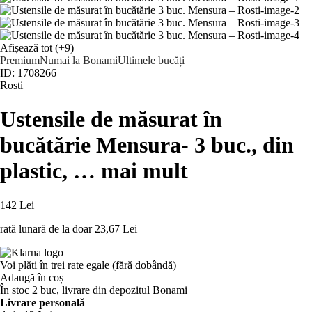
Afișează tot
(+9)
Premium
Numai la Bonami
Ultimele bucăți
ID: 1708266
Rosti
Ustensile de măsurat în
bucătărie Mensura
- 3 buc., din
plastic
, …
mai mult
142 Lei
rată lunară de la doar
23,67 Lei
Voi plăti în trei rate egale (fără dobândă)
Adaugă în coș
În stoc 2 buc, livrare din depozitul Bonami
Livrare personală