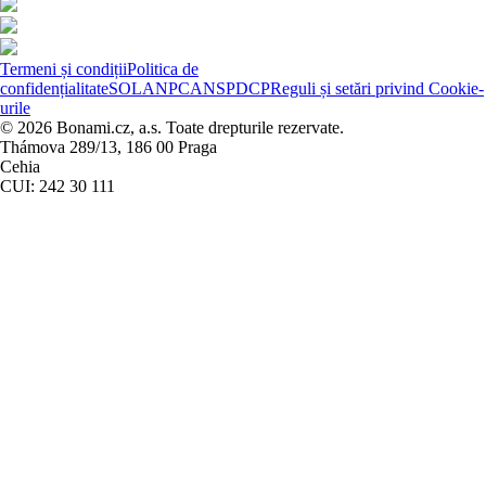
Termeni și condiții
Politica de
confidențialitate
SOL
ANPC
ANSPDCP
Reguli și setări privind Cookie-
urile
© 2026 Bonami.cz, a.s. Toate drepturile rezervate.
Thámova 289/13, 186 00 Praga
Cehia
CUI: 242 30 111