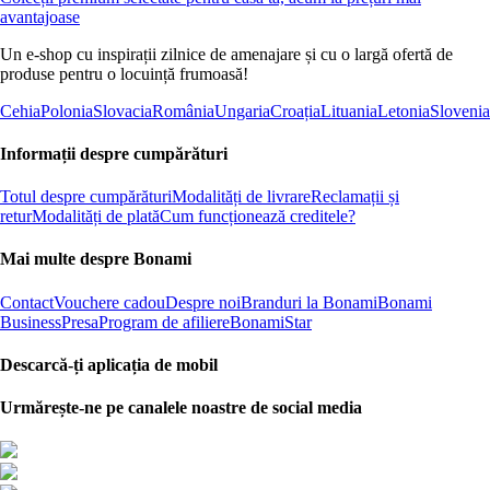
avantajoase
Un e-shop cu inspirații zilnice de amenajare și cu o largă ofertă de
produse pentru o locuință frumoasă!
Cehia
Polonia
Slovacia
România
Ungaria
Croația
Lituania
Letonia
Slovenia
Informații despre cumpărături
Totul despre cumpărături
Modalități de livrare
Reclamații și
retur
Modalități de plată
Cum funcționează creditele?
Mai multe despre Bonami
Contact
Vouchere cadou
Despre noi
Branduri la Bonami
Bonami
Business
Presa
Program de afiliere
BonamiStar
Descarcă-ți aplicația de mobil
Urmărește-ne pe canalele noastre de social media