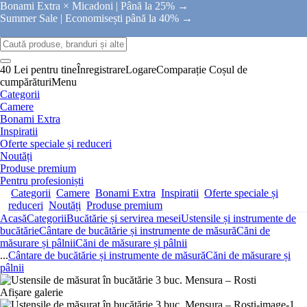
Bonami Extra × Micadoni |
Până la 25% →
Summer Sale |
Economisești până la 40% →
40 Lei pentru tine
Înregistrare
Logare
Comparație
Coșul de
cumpărături
Menu
Categorii
Camere
Bonami Extra
Inspiratii
Oferte speciale și reduceri
Noutăți
Produse premium
Pentru profesioniști
Categorii
Camere
Bonami Extra
Inspiratii
Oferte speciale și
reduceri
Noutăți
Produse premium
Acasă
Categorii
Bucătărie și servirea mesei
Ustensile și instrumente de
bucătărie
Cântare de bucătărie și instrumente de măsură
Căni de
măsurare și pâlnii
Căni de măsurare și pâlnii
...
Cântare de bucătărie și instrumente de măsură
Căni de măsurare și
pâlnii
Afișare galerie