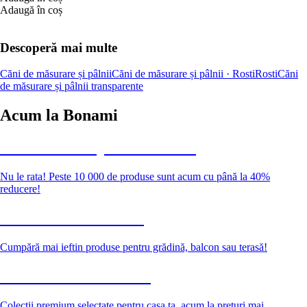
Adaugă în coș
Descoperă mai multe
Căni de măsurare și pâlnii
Căni de măsurare și pâlnii · Rosti
Rosti
Căni
de măsurare și pâlnii transparente
Acum la Bonami
Summer Sale până la -40 %
Nu le rata! Peste 10 000 de produse sunt acum cu până la 40%
reducere!
Grădină la reducere
Cumpără mai ieftin produse pentru grădină, balcon sau terasă!
Premium la reducere
Colecții premium selectate pentru casa ta, acum la prețuri mai