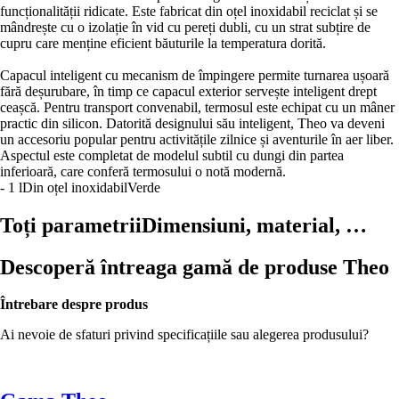
funcționalității ridicate. Este fabricat din oțel inoxidabil reciclat și se
mândrește cu o izolație în vid cu pereți dubli, cu un strat subțire de
cupru care menține eficient băuturile la temperatura dorită.
Capacul inteligent cu mecanism de împingere permite turnarea ușoară
fără deșurubare, în timp ce capacul exterior servește inteligent drept
ceașcă. Pentru transport convenabil, termosul este echipat cu un mâner
practic din silicon. Datorită designului său inteligent, Theo va deveni
un accesoriu popular pentru activitățile zilnice și aventurile în aer liber.
Aspectul este completat de modelul subtil cu dungi din partea
inferioară, care conferă termosului o notă modernă.
- 1 l
Din oțel inoxidabil
Verde
Toți parametrii
Dimensiuni, material, …
Descoperă întreaga gamă de produse Theo
Întrebare despre produs
Ai nevoie de sfaturi privind specificațiile sau alegerea produsului?