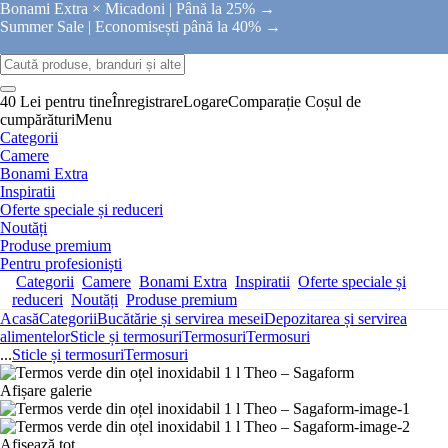
Bonami Extra × Micadoni |
Până la 25% →
Summer Sale |
Economisești până la 40% →
40 Lei pentru tine
Înregistrare
Logare
Comparație
Coșul de
cumpărături
Menu
Categorii
Camere
Bonami Extra
Inspiratii
Oferte speciale și reduceri
Noutăți
Produse premium
Pentru profesioniști
Categorii
Camere
Bonami Extra
Inspiratii
Oferte speciale și
reduceri
Noutăți
Produse premium
Acasă
Categorii
Bucătărie și servirea mesei
Depozitarea și servirea
alimentelor
Sticle și termosuri
Termosuri
Termosuri
...
Sticle și termosuri
Termosuri
Afișare galerie
Afișează tot