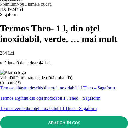
Premium
Nou
Ultimele bucăți
ID: 1924464
Sagaform
Termos Theo
- 1 l, din oțel
inoxidabil, verde
, …
mai mult
264 Lei
rată lunară de la doar
44 Lei
Voi plăti în trei rate egale (fără dobândă)
Culoare (3)
Termos albastru deschis din oțel inoxidabil 1 l Theo – Sagaform
Termos argintiu din oțel inoxidabil 1 l Theo – Sagaform
Termos verde din oțel inoxidabil 1 l Theo – Sagaform
ADAUGĂ ÎN COȘ