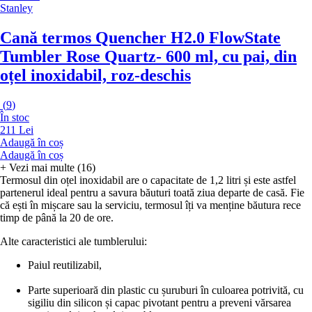
Stanley
Cană termos Quencher H2.0 FlowState
Tumbler Rose Quartz
- 600 ml, cu pai, din
oțel inoxidabil, roz-deschis
(
9
)
În stoc
211 Lei
Adaugă în coș
Adaugă în coș
+
Vezi mai multe (16)
Termosul din oțel inoxidabil are o capacitate de 1,2 litri și este astfel
partenerul ideal pentru a savura băuturi toată ziua departe de casă. Fie
că ești în mișcare sau la serviciu, termosul îți va menține băutura rece
timp de până la 20 de ore.
Alte caracteristici ale tumblerului:
Paiul reutilizabil,
Parte superioară din plastic cu șuruburi în culoarea potrivită, cu
sigiliu din silicon și capac pivotant pentru a preveni vărsarea