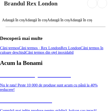
Brandul Rex London
Adaugă în coș
Adaugă în coș
Adaugă în coș
Adaugă în coș
Descoperă mai multe
Căni termos
Căni termos · Rex London
Rex London
Căni termos în
culoare deschisă
Căni termos din oțel inoxidabil
Acum la Bonami
Summer Sale până la -40 %
Nu le rata! Peste 10 000 de produse sunt acum cu până la 40%
reducere!
Grădină la reducere
Cumpără mai ieftin produse pentru grădină, balcon sau terasă!