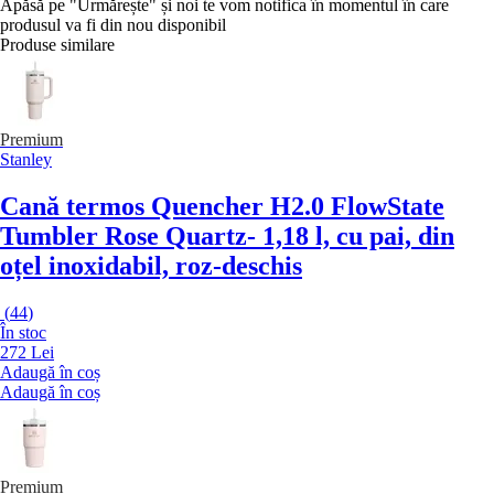
Apăsă pe "Urmărește" și noi te vom notifica în momentul în care
produsul va fi din nou disponibil
Produse similare
Premium
Stanley
Cană termos Quencher H2.0 FlowState
Tumbler Rose Quartz
- 1,18 l, cu pai, din
oțel inoxidabil, roz-deschis
(
44
)
În stoc
272 Lei
Adaugă în coș
Adaugă în coș
Premium