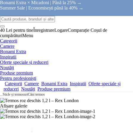
Bonami Extra × Micadoni |
Până la 25% →
Summer Sale |
Economisești până la 40% →
40 Lei pentru tine
Înregistrare
Logare
Comparație
Coșul de
cumpărături
Menu
Categorii
Camere
Bonami Extra
Inspiratii
Oferte speciale și reduceri
Noutăți
Produse premium
Pentru profesioniști
Categorii
Camere
Bonami Extra
Inspiratii
Oferte speciale și
reduceri
Noutăți
Produse premium
...
Sticle și termosuri
Căni termos
Afișare galerie