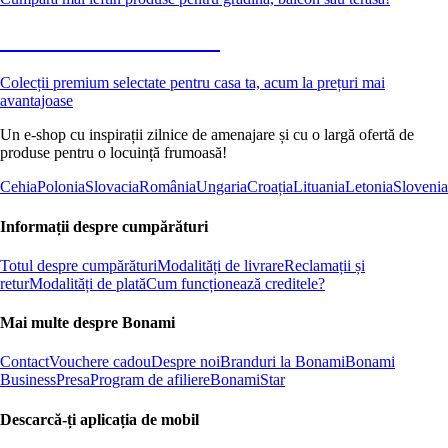
Premium la reducere
Colecții premium selectate pentru casa ta, acum la prețuri mai
avantajoase
Un e-shop cu inspirații zilnice de amenajare și cu o largă ofertă de
produse pentru o locuință frumoasă!
Cehia
Polonia
Slovacia
România
Ungaria
Croația
Lituania
Letonia
Slovenia
Informații despre cumpărături
Totul despre cumpărături
Modalități de livrare
Reclamații și
retur
Modalități de plată
Cum funcționează creditele?
Mai multe despre Bonami
Contact
Vouchere cadou
Despre noi
Branduri la Bonami
Bonami
Business
Presa
Program de afiliere
BonamiStar
Descarcă-ți aplicația de mobil