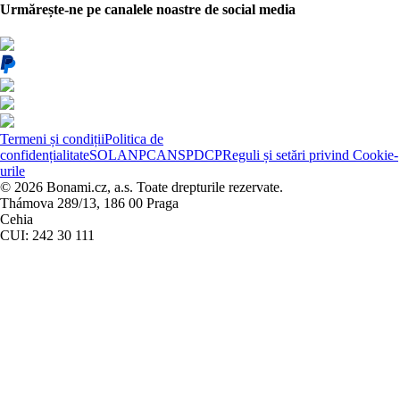
Urmărește-ne pe canalele noastre de social media
Termeni și condiții
Politica de
confidențialitate
SOL
ANPC
ANSPDCP
Reguli și setări privind Cookie-
urile
© 2026 Bonami.cz, a.s. Toate drepturile rezervate.
Thámova 289/13, 186 00 Praga
Cehia
CUI: 242 30 111