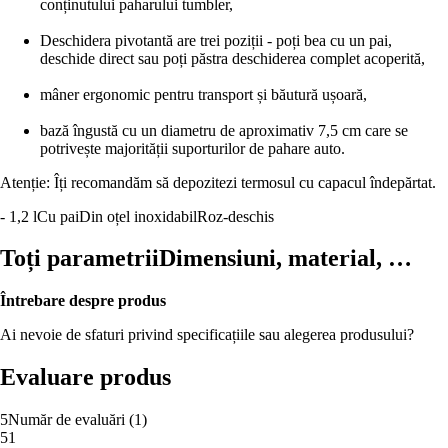
conținutului paharului tumbler,
Deschidera pivotantă are trei poziții - poți bea cu un pai,
deschide direct sau poți păstra deschiderea complet acoperită,
mâner ergonomic pentru transport și băutură ușoară,
bază îngustă cu un diametru de aproximativ 7,5 cm care se
potrivește majorității suporturilor de pahare auto.
Atenție: Îți recomandăm să depozitezi termosul cu capacul îndepărtat.
- 1,2 l
Cu pai
Din oțel inoxidabil
Roz-deschis
Toți parametrii
Dimensiuni, material, …
Întrebare despre produs
Ai nevoie de sfaturi privind specificațiile sau alegerea produsului?
Evaluare produs
5
Număr de evaluări
(
1
)
5
1