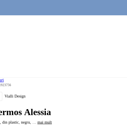
ri
1923756
Vialli Design
ermos Alessia
l, din plastic, negru
, …
mai mult