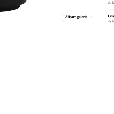
de l
Liv
Afișare galerie
de l