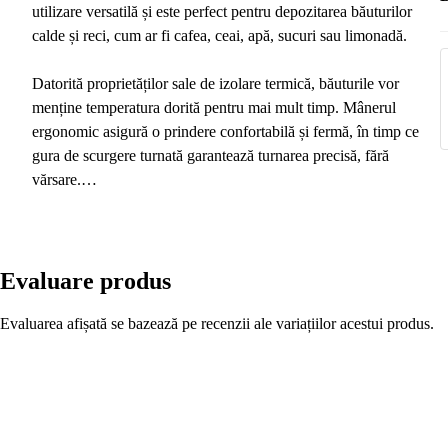
utilizare versatilă și este perfect pentru depozitarea băuturilor
calde și reci, cum ar fi cafea, ceai, apă, sucuri sau limonadă.
Datorită proprietăților sale de izolare termică, băuturile vor
menține temperatura dorită pentru mai mult timp. Mânerul
ergonomic asigură o prindere confortabilă și fermă, în timp ce
gura de scurgere turnată garantează turnarea precisă, fără
vărsare.
Cu o greutate optimă, termosul este ușor de transportat și ideal
pentru călătorii, excursii, picnicuri sau muncă. Este fabricat din
materiale moderne și durabile care garantează o durată lungă de
Evaluare produs
viață.
Evaluarea afișată se bazează pe recenzii ale variațiilor acestui produs.
Etanșeitatea sută la sută este asigurată de un capac automat care
se deschide la apăsarea unui buton. Siguranța este garantată prin
utilizarea de materiale dovedite care nu conțin substanțe nocive
și nu afectează gustul băuturilor, datorită inserției din sticlă.