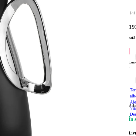
(
3
)
19
rată
Culo
Te
alb
Ale
Ada
Via
Des
În 
Liv