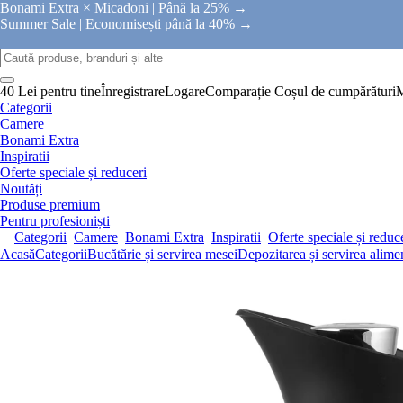
Bonami Extra × Micadoni |
Până la 25% →
Summer Sale |
Economisești până la 40% →
40 Lei pentru tine
Înregistrare
Logare
Comparație
Coșul de cumpărături
Categorii
Camere
Bonami Extra
Inspiratii
Oferte speciale și reduceri
Noutăți
Produse premium
Pentru profesioniști
Categorii
Camere
Bonami Extra
Inspiratii
Oferte speciale și reduc
Acasă
Categorii
Bucătărie și servirea mesei
Depozitarea și servirea alime