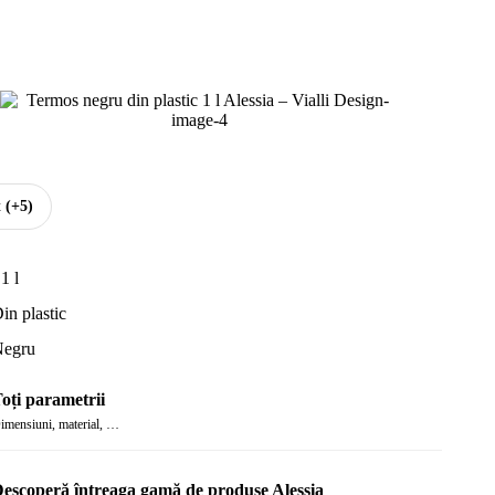
t
(+5)
 1 l
in plastic
egru
oți parametrii
imensiuni, material, …
escoperă întreaga gamă de produse Alessia