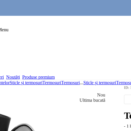
Menu
eri
Noutăți
Produse premium
ntelor
Sticle și termosuri
Termosuri
Termosuri
...
Sticle și termosuri
Termosu
ID: 
Nou
Ultima bucată
T
- 1 