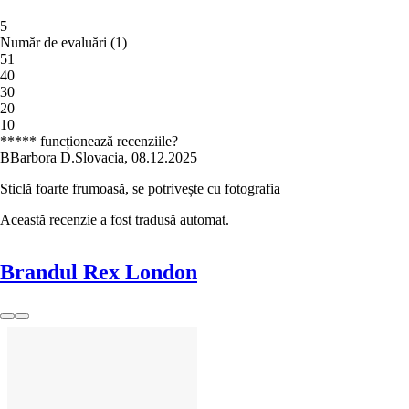
5
Număr de evaluări
(
1
)
5
1
4
0
3
0
2
0
1
0
***** funcționează recenziile?
B
Barbora D.
Slovacia
,
08.12.2025
Sticlă foarte frumoasă, se potrivește cu fotografia
Această recenzie a fost tradusă automat.
Brandul Rex London