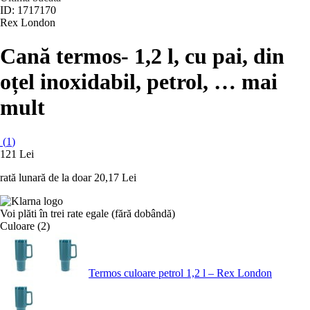
ID: 1717170
Rex London
Cană termos
- 1,2 l, cu pai, din
oțel inoxidabil, petrol
, …
mai
mult
(
1
)
121 Lei
rată lunară de la doar
20,17 Lei
Voi plăti în trei rate egale (fără dobândă)
Culoare (2)
Termos culoare petrol 1,2 l – Rex London