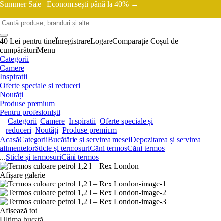
Summer Sale |
Economisești până la 40% →
40 Lei pentru tine
Înregistrare
Logare
Comparație
Coșul de
cumpărături
Menu
Categorii
Camere
Inspiratii
Oferte speciale și reduceri
Noutăți
Produse premium
Pentru profesioniști
Categorii
Camere
Inspiratii
Oferte speciale și
reduceri
Noutăți
Produse premium
Acasă
Categorii
Bucătărie și servirea mesei
Depozitarea și servirea
alimentelor
Sticle și termosuri
Căni termos
Căni termos
...
Sticle și termosuri
Căni termos
Afișare galerie
Afișează tot
Ultima bucată