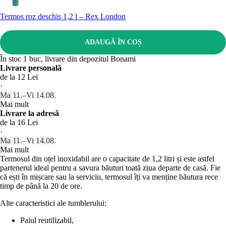
Termos roz deschis 1,2 l – Rex London
ADAUGĂ ÎN COȘ
În stoc 1 buc, livrare din depozitul Bonami
Livrare personală
de la 12 Lei
·
Ma 11.–Vi 14.08.
Mai mult
Livrare la adresă
de la 16 Lei
·
Ma 11.–Vi 14.08.
Mai mult
Termosul din oțel inoxidabil are o capacitate de 1,2 litri și este astfel
partenerul ideal pentru a savura băuturi toată ziua departe de casă. Fie
că ești în mișcare sau la serviciu, termosul îți va menține băutura rece
timp de până la 20 de ore.
Alte caracteristici ale tumblerului:
Paiul reutilizabil,