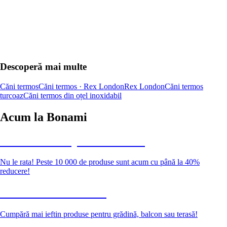
Descoperă mai multe
Căni termos
Căni termos · Rex London
Rex London
Căni termos
turcoaz
Căni termos din oțel inoxidabil
Acum la Bonami
Summer Sale până la -40 %
Nu le rata! Peste 10 000 de produse sunt acum cu până la 40%
reducere!
Grădină la reducere
Cumpără mai ieftin produse pentru grădină, balcon sau terasă!