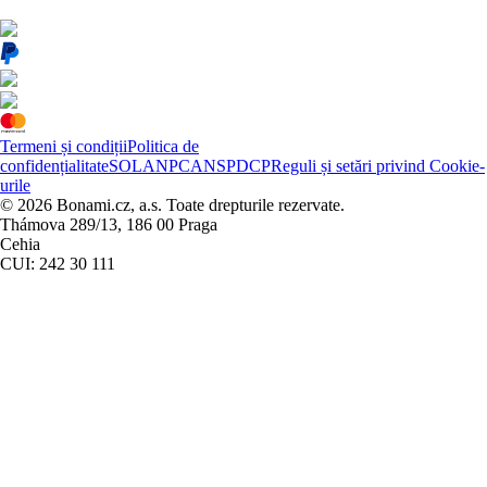
Termeni și condiții
Politica de
confidențialitate
SOL
ANPC
ANSPDCP
Reguli și setări privind Cookie-
urile
© 2026 Bonami.cz, a.s. Toate drepturile rezervate.
Thámova 289/13, 186 00 Praga
Cehia
CUI: 242 30 111