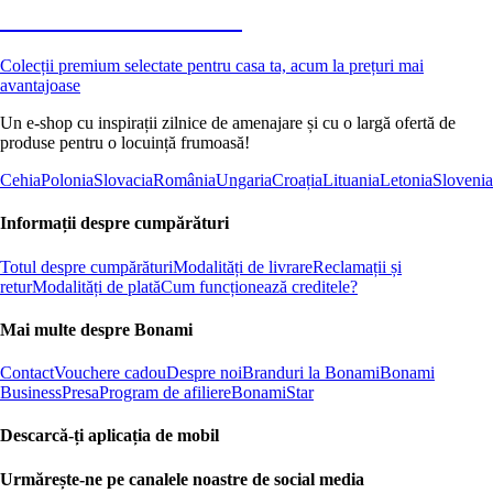
Premium la reducere
Colecții premium selectate pentru casa ta, acum la prețuri mai
avantajoase
Un e-shop cu inspirații zilnice de amenajare și cu o largă ofertă de
produse pentru o locuință frumoasă!
Cehia
Polonia
Slovacia
România
Ungaria
Croația
Lituania
Letonia
Slovenia
Informații despre cumpărături
Totul despre cumpărături
Modalități de livrare
Reclamații și
retur
Modalități de plată
Cum funcționează creditele?
Mai multe despre Bonami
Contact
Vouchere cadou
Despre noi
Branduri la Bonami
Bonami
Business
Presa
Program de afiliere
BonamiStar
Descarcă-ți aplicația de mobil
Urmărește-ne pe canalele noastre de social media