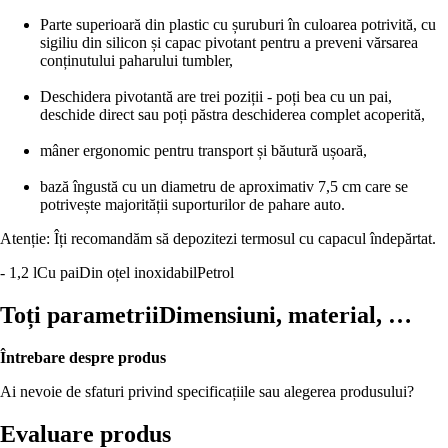
Parte superioară din plastic cu șuruburi în culoarea potrivită, cu
sigiliu din silicon și capac pivotant pentru a preveni vărsarea
conținutului paharului tumbler,
Deschidera pivotantă are trei poziții - poți bea cu un pai,
deschide direct sau poți păstra deschiderea complet acoperită,
mâner ergonomic pentru transport și băutură ușoară,
bază îngustă cu un diametru de aproximativ 7,5 cm care se
potrivește majorității suporturilor de pahare auto.
Atenție: Îți recomandăm să depozitezi termosul cu capacul îndepărtat.
- 1,2 l
Cu pai
Din oțel inoxidabil
Petrol
Toți parametrii
Dimensiuni, material, …
Întrebare despre produs
Ai nevoie de sfaturi privind specificațiile sau alegerea produsului?
Evaluare produs