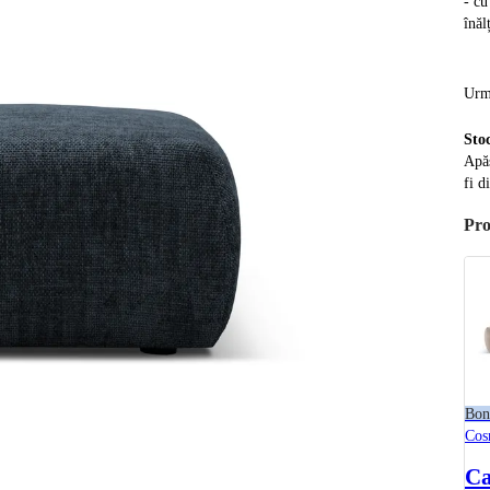
- cu
înă
Urm
Sto
Apăs
fi d
Pro
Bon
Cos
Ca