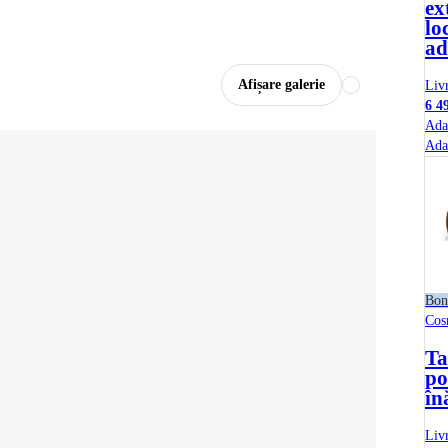
ex
lo
ad
Afișare galerie
Liv
6 4
Ada
Ada
Bon
Cos
Ta
po
în
Liv