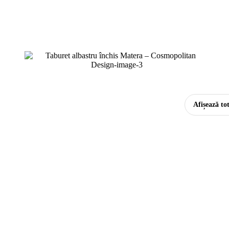
Afișează to
-
A
L
A
Î
T