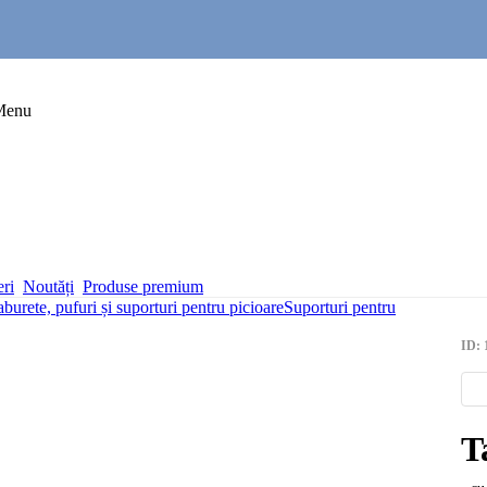
Menu
eri
Noutăți
Produse premium
aburete, pufuri și suporturi pentru picioare
Suporturi pentru
ID: 
T