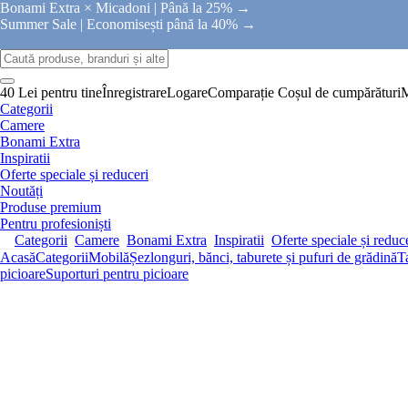
Bonami Extra × Micadoni |
Până la 25% →
Summer Sale |
Economisești până la 40% →
40 Lei pentru tine
Înregistrare
Logare
Comparație
Coșul de cumpărături
Categorii
Camere
Bonami Extra
Inspiratii
Oferte speciale și reduceri
Noutăți
Produse premium
Pentru profesioniști
Categorii
Camere
Bonami Extra
Inspiratii
Oferte speciale și reduc
Acasă
Categorii
Mobilă
Șezlonguri, bănci, taburete și pufuri de grădină
T
picioare
Suporturi pentru picioare