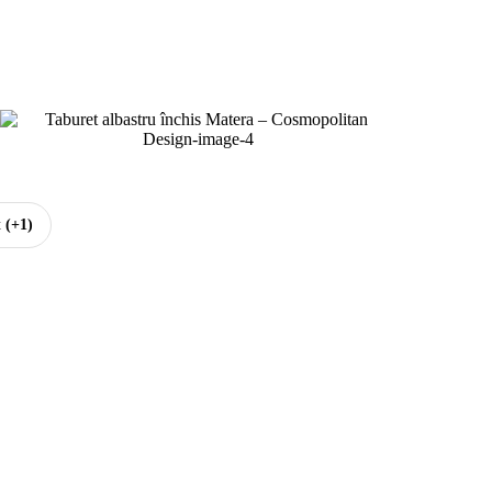
t
(+1)
 cu tapițerie din chenille
lbastru închis
ățime 88 cm
dâncime 68 cm
nălțime 40 cm
oți parametrii