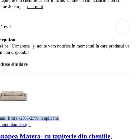
 tapițerie din chenille, albastru închis, lățime 88 cm, adâncime 68 cm,
lțime 40 cm
, …
mai mult
ărește
c epuizat
ă pe "Urmărește" și noi te vom notifica în momentul în care produsul va
in nou disponibil
duse similare
ami Extra -20%
-25% în aplicație
mopolitan Design
napea Matera
- cu tapițerie din chenille,