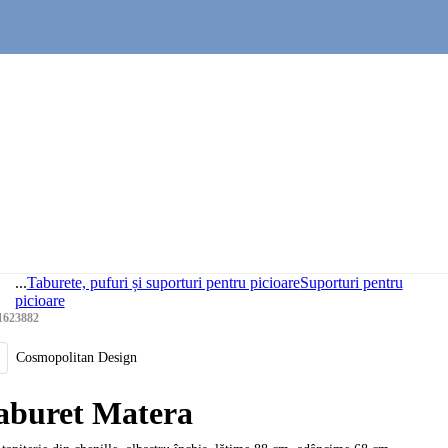
...
Taburete, pufuri și suporturi pentru picioare
Suporturi pentru
picioare
1623882
Cosmopolitan Design
aburet Matera