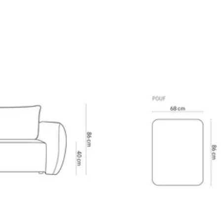
imensiuni, material, …
escoperă întreaga gamă de produse Matera
Întrebare despre produs
Ai nevoie de sfaturi privind specificațiile sau alegerea produsului?