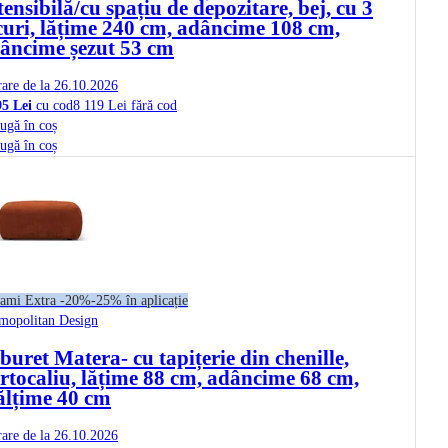
tensibilă/cu spațiu de depozitare, bej, cu 3
curi, lățime 240 cm, adâncime 108 cm,
âncime șezut 53 cm
rare de la 26.10.2026
95 Lei
cu cod
8 119 Lei fără cod
ugă în coș
ugă în coș
ami Extra -20%
-25% în aplicație
mopolitan Design
buret Matera
- cu tapițerie din chenille,
rtocaliu, lățime 88 cm, adâncime 68 cm,
ălțime 40 cm
rare de la 26.10.2026