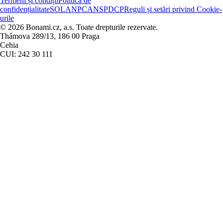
Termeni și condiții
Politica de
confidențialitate
SOL
ANPC
ANSPDCP
Reguli și setări privind Cookie-
urile
© 2026 Bonami.cz, a.s. Toate drepturile rezervate.
Thámova 289/13, 186 00 Praga
Cehia
CUI: 242 30 111