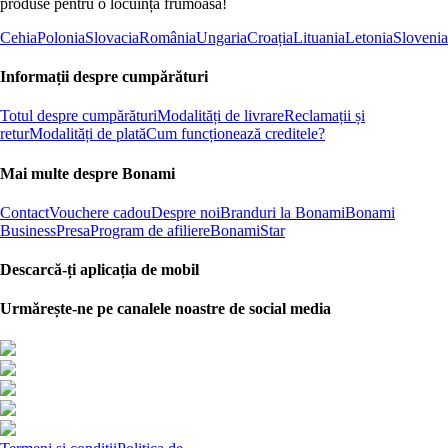
produse pentru o locuință frumoasă!
Cehia
Polonia
Slovacia
România
Ungaria
Croația
Lituania
Letonia
Slovenia
Informații despre cumpărături
Totul despre cumpărături
Modalități de livrare
Reclamații și
retur
Modalități de plată
Cum funcționează creditele?
Mai multe despre Bonami
Contact
Vouchere cadou
Despre noi
Branduri la Bonami
Bonami
Business
Presa
Program de afiliere
BonamiStar
Descarcă-ți aplicația de mobil
Urmărește-ne pe canalele noastre de social media