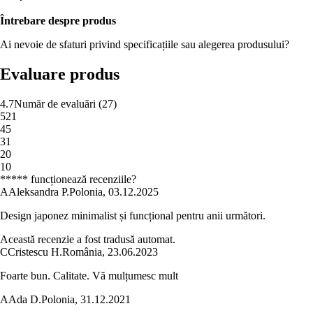
Întrebare despre produs
Ai nevoie de sfaturi privind specificațiile sau alegerea produsului?
Evaluare produs
4.7
Număr de evaluări
(
27
)
5
21
4
5
3
1
2
0
1
0
***** funcționează recenziile?
A
Aleksandra P.
Polonia
,
03.12.2025
Design japonez minimalist și funcțional pentru anii următori.
Această recenzie a fost tradusă automat.
C
Cristescu H.
România
,
23.06.2023
Foarte bun. Calitate. Vă mulțumesc mult
A
Ada D.
Polonia
,
31.12.2021