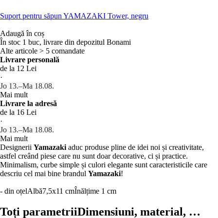
Suport pentru săpun YAMAZAKI Tower, negru
Adaugă în coș
În stoc 1 buc, livrare din depozitul Bonami
Alte articole > 5 comandate
Livrare personală
de la 12 Lei
·
Jo 13.–Ma 18.08.
Mai mult
Livrare la adresă
de la 16 Lei
·
Jo 13.–Ma 18.08.
Mai mult
Designerii
Yamazaki
aduc produse pline de idei noi și creativitate,
astfel creând piese care nu sunt doar decorative, ci și practice.
Minimalism, curbe simple și culori elegante sunt caracteristicile care
descriu cel mai bine brandul
Yamazaki
!
- din oțel
Albă
7,5x11 cm
Înălțime 1 cm
Toți parametrii
Dimensiuni, material, …