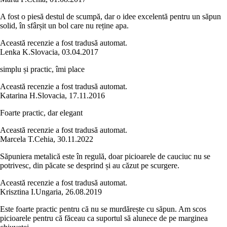
A fost o piesă destul de scumpă, dar o idee excelentă pentru un săpun
solid, în sfârșit un bol care nu reține apa.
Această recenzie a fost tradusă automat.
Lenka K.
Slovacia
,
03.04.2017
simplu și practic, îmi place
Această recenzie a fost tradusă automat.
Katarina H.
Slovacia
,
17.11.2016
Foarte practic, dar elegant
Această recenzie a fost tradusă automat.
Marcela T.
Cehia
,
30.11.2022
Săpuniera metalică este în regulă, doar picioarele de cauciuc nu se
potrivesc, din păcate se desprind și au căzut pe scurgere.
Această recenzie a fost tradusă automat.
Krisztina I.
Ungaria
,
26.08.2019
Este foarte practic pentru că nu se murdărește cu săpun. Am scos
picioarele pentru că făceau ca suportul să alunece de pe marginea