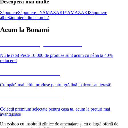
Descoperă mai multe
Săpuniere
Săpuniere · YAMAZAKI
YAMAZAKI
Săpuniere
albe
Săpuniere din ceramică
Acum la Bonami
Summer Sale până la -40 %
Nu le rata! Peste 10 000 de produse sunt acum cu până la 40%
reducere!
Grădină la reducere
Cumpără mai ieftin produse pentru grădină, balcon sau terasă!
Premium la reducere
Colecții premium selectate pentru casa ta, acum la prețuri mai
avantajoase
Un e-shop cu inspirații zilnice de amenajare și cu o largă ofertă de