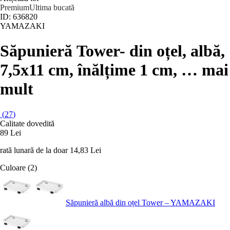
Premium
Ultima bucată
ID: 636820
YAMAZAKI
Săpunieră Tower
- din oțel, albă,
7,5x11 cm, înălțime 1 cm
, …
mai
mult
(
27
)
Calitate dovedită
89 Lei
rată lunară de la doar
14,83 Lei
Culoare (2)
Săpunieră albă din oțel Tower – YAMAZAKI