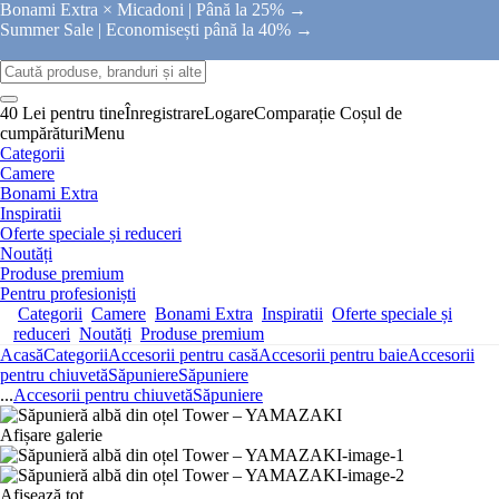
Bonami Extra × Micadoni |
Până la 25% →
Summer Sale |
Economisești până la 40% →
40 Lei pentru tine
Înregistrare
Logare
Comparație
Coșul de
cumpărături
Menu
Categorii
Camere
Bonami Extra
Inspiratii
Oferte speciale și reduceri
Noutăți
Produse premium
Pentru profesioniști
Categorii
Camere
Bonami Extra
Inspiratii
Oferte speciale și
reduceri
Noutăți
Produse premium
Acasă
Categorii
Accesorii pentru casă
Accesorii pentru baie
Accesorii
pentru chiuvetă
Săpuniere
Săpuniere
...
Accesorii pentru chiuvetă
Săpuniere
Afișare galerie
Afișează tot