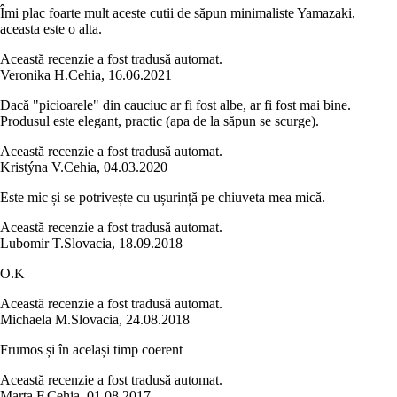
Îmi plac foarte mult aceste cutii de săpun minimaliste Yamazaki,
aceasta este o alta.
Această recenzie a fost tradusă automat.
Veronika H.
Cehia
,
16.06.2021
Dacă "picioarele" din cauciuc ar fi fost albe, ar fi fost mai bine.
Produsul este elegant, practic (apa de la săpun se scurge).
Această recenzie a fost tradusă automat.
Kristýna V.
Cehia
,
04.03.2020
Este mic și se potrivește cu ușurință pe chiuveta mea mică.
Această recenzie a fost tradusă automat.
Lubomir T.
Slovacia
,
18.09.2018
O.K
Această recenzie a fost tradusă automat.
Michaela M.
Slovacia
,
24.08.2018
Frumos și în același timp coerent
Această recenzie a fost tradusă automat.
Marta F.
Cehia
,
01.08.2017