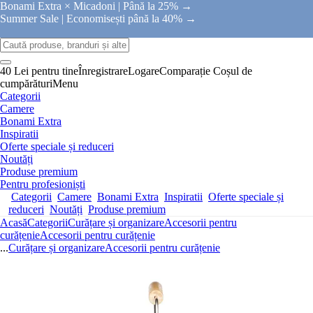
Bonami Extra × Micadoni |
Până la 25% →
Summer Sale |
Economisești până la 40% →
40 Lei pentru tine
Înregistrare
Logare
Comparație
Coșul de
cumpărături
Menu
Categorii
Camere
Bonami Extra
Inspiratii
Oferte speciale și reduceri
Noutăți
Produse premium
Pentru profesioniști
Categorii
Camere
Bonami Extra
Inspiratii
Oferte speciale și
reduceri
Noutăți
Produse premium
Acasă
Categorii
Curățare și organizare
Accesorii pentru
curățenie
Accesorii pentru curățenie
...
Curățare și organizare
Accesorii pentru curățenie