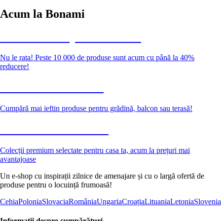
Acum la Bonami
Summer Sale până la -40 %
Nu le rata! Peste 10 000 de produse sunt acum cu până la 40%
reducere!
Grădină la reducere
Cumpără mai ieftin produse pentru grădină, balcon sau terasă!
Premium la reducere
Colecții premium selectate pentru casa ta, acum la prețuri mai
avantajoase
Un e-shop cu inspirații zilnice de amenajare și cu o largă ofertă de
produse pentru o locuință frumoasă!
Cehia
Polonia
Slovacia
România
Ungaria
Croația
Lituania
Letonia
Slovenia
Informații despre cumpărături