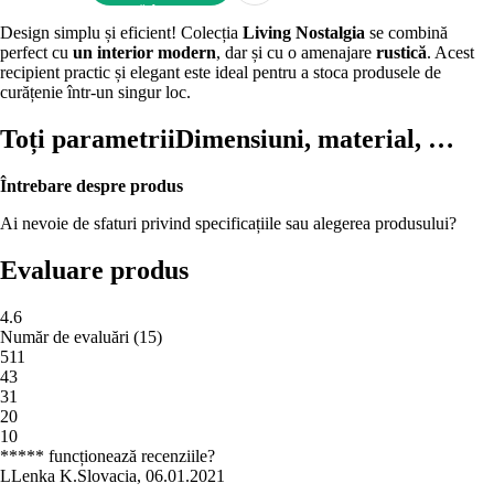
ADAUGĂ ÎN COȘ
Design simplu și eficient! Colecția
Living Nostalgia
se combină
perfect cu
un interior modern
, dar și cu o amenajare
rustică
. Acest
recipient practic și elegant este ideal pentru a stoca produsele de
curățenie într-un singur loc.
Toți parametrii
Dimensiuni, material, …
Întrebare despre produs
Ai nevoie de sfaturi privind specificațiile sau alegerea produsului?
Evaluare produs
4.6
Număr de evaluări
(
15
)
5
11
4
3
3
1
2
0
1
0
***** funcționează recenziile?
L
Lenka K.
Slovacia
,
06.01.2021