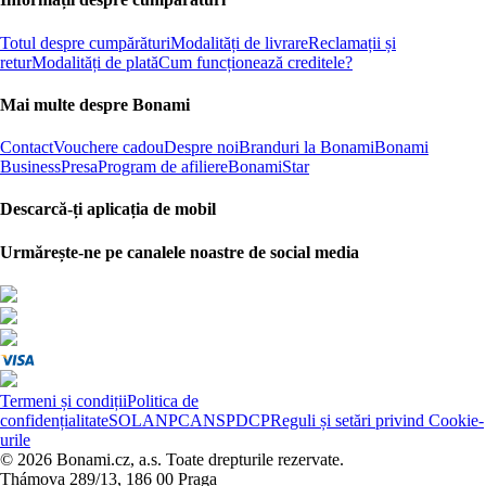
Totul despre cumpărături
Modalități de livrare
Reclamații și
retur
Modalități de plată
Cum funcționează creditele?
Mai multe despre Bonami
Contact
Vouchere cadou
Despre noi
Branduri la Bonami
Bonami
Business
Presa
Program de afiliere
BonamiStar
Descarcă-ți aplicația de mobil
Urmărește-ne pe canalele noastre de social media
Termeni și condiții
Politica de
confidențialitate
SOL
ANPC
ANSPDCP
Reguli și setări privind Cookie-
urile
© 2026 Bonami.cz, a.s. Toate drepturile rezervate.
Thámova 289/13, 186 00 Praga