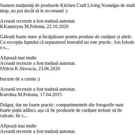
Suntem mulțumiți de produsele Kitchen Craft Living Nostalgia de mult
timp, nu pot decât să le recomand :)
Această recenzie a fost tradusă automat.
K
Katarzyna M.
Polonia
,
22.10.2020
Găleată foarte mare și încăpătoare pentru produse de curățare și altele.
Cu excepția faptului că separatorul inserabil nu este practic. Am folosit-
o s...
Afișează mai multe
Această recenzie a fost tradusă automat.
S
Silvia K.
Slovacia
,
23.06.2020
bucurie de a curata :)
Această recenzie a fost tradusă automat.
Karolina M.
Polonia
,
17.04.2015
Drăguț, dar nu foarte practic: compartimentele din fotografie sunt
foarte puțin adânci, așa că fie produsele de curățare trebuie să fie
culcate, fie c...
Afișează mai multe
Această recenzie a fost tradusă automat.