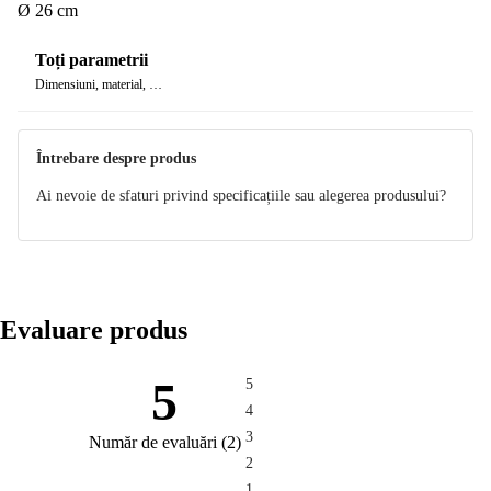
Ø 26 cm
Toți parametrii
Dimensiuni, material, …
Întrebare despre produs
Ai nevoie de sfaturi privind specificațiile sau alegerea produsului?
Evaluare produs
5
5
4
3
Număr de evaluări
(
2
)
2
1