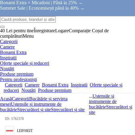
Bonami Extra × Micadoni |
Până la 25% →
Summer Sale |
Economisești până la 40% →
40 Lei pentru tine
Înregistrare
Logare
Comparație
Coșul de
cumpărături
Menu
Categorii
Camere
Bonami Extra
Inspiratii
Oferte speciale și reduceri
Noutăți
Produse premium
Pentru profesioniști
Categorii
Camere
Bonami Extra
Inspiratii
Oferte speciale și
reduceri
Noutăți
Produse premium
...
Ustensile și
Acasă
Categorii
Bucătărie și servirea
instrumente de
mesei
Ustensile și instrumente de
bucătărie
Strecurători și
bucătărie
Strecurători și site
Strecurători și site
site
ID: 1762370
LEIFHEIT