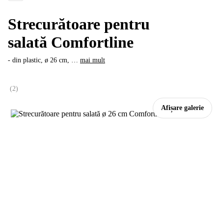
Strecurătoare pentru
salată Comfortline
- din plastic, ø 26 cm
, …
mai mult
(
2
)
Afișare galerie