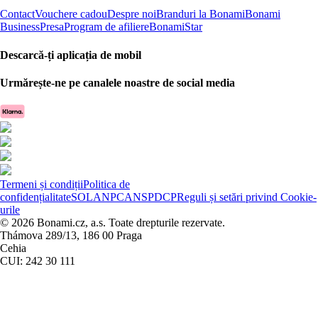
Contact
Vouchere cadou
Despre noi
Branduri la Bonami
Bonami
Business
Presa
Program de afiliere
BonamiStar
Descarcă-ți aplicația de mobil
Urmărește-ne pe canalele noastre de social media
Termeni și condiții
Politica de
confidențialitate
SOL
ANPC
ANSPDCP
Reguli și setări privind Cookie-
urile
© 2026 Bonami.cz, a.s. Toate drepturile rezervate.
Thámova 289/13, 186 00 Praga
Cehia
CUI: 242 30 111