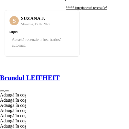
***** funcționează recenziile?
SUZANA J.
S
Slovenia
,
15.07.2025
super
Această recenzie a fost tradusă
automat.
Brandul LEIFHEIT
Adaugă în coș
Adaugă în coș
Adaugă în coș
Adaugă în coș
Adaugă în coș
Adaugă în coș
Adaugă în coș