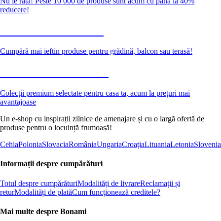
Nu le rata! Peste 10 000 de produse sunt acum cu până la 40%
reducere!
Grădină la reducere
Cumpără mai ieftin produse pentru grădină, balcon sau terasă!
Premium la reducere
Colecții premium selectate pentru casa ta, acum la prețuri mai
avantajoase
Un e-shop cu inspirații zilnice de amenajare și cu o largă ofertă de
produse pentru o locuință frumoasă!
Cehia
Polonia
Slovacia
România
Ungaria
Croația
Lituania
Letonia
Slovenia
Informații despre cumpărături
Totul despre cumpărături
Modalități de livrare
Reclamații și
retur
Modalități de plată
Cum funcționează creditele?
Mai multe despre Bonami