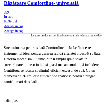
Răzătoare Comfortline
- universală
(
2
)
În stoc
90,99 Lei
Adaugă în coș
Adaugă în coș
La acest produs nu pot fi aplicate coduri de reducere sau credite.
Strecurătoarea pentru salată Comfortline de la Leifheit este
instrumentul ideal pentru uscarea rapidă a salatei proaspăt spălate.
Datorită mecanismului unic, pur și simplu spală salata în
strecurătoare, pune-o în bol și apasă mecanismul după închidere.
Centrifuga se rotește și elimină eficient excesul de apă. Cu un
diametru de 26 cm, este suficient de spațioasă pentru a pregăti
cantități mari de salată.
- din plastic