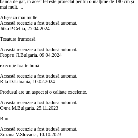
banda de gât, în acest fel este proiectat pentru o înălțime de 180 cm și
mai mult. ...
Afișează mai multe
Această recenzie a fost tradusă automat.
Jitka P.
Cehia
,
25.04.2024
Tesatura frumoasă
Această recenzie a fost tradusă automat.
Георги Л.
Bulgaria
,
09.04.2024
execuție foarte bună
Această recenzie a fost tradusă automat.
Rita D.
Lituania
,
10.02.2024
Produsul are un aspect și o calitate excelente.
Această recenzie a fost tradusă automat.
Олга М.
Bulgaria
,
25.11.2023
Bun
Această recenzie a fost tradusă automat.
Zuzana V.
Slovacia
,
10.10.2023