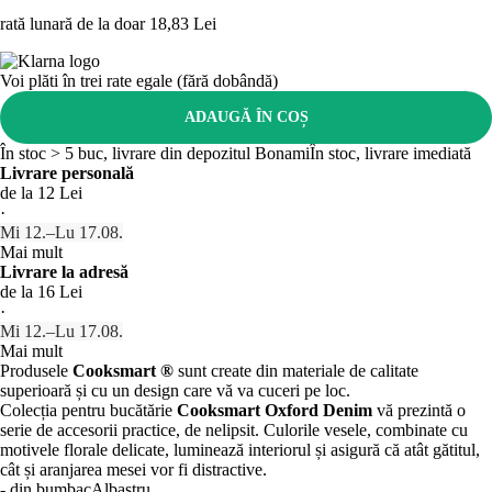
rată lunară de la doar
18,83 Lei
Voi plăti în trei rate egale (fără dobândă)
ADAUGĂ ÎN COȘ
În stoc > 5 buc, livrare din depozitul Bonami
În stoc, livrare imediată
Livrare personală
de la 12 Lei
·
Mi 12.–Lu 17.08.
Mai mult
Livrare la adresă
de la 16 Lei
·
Mi 12.–Lu 17.08.
Mai mult
Produsele
Cooksmart ®
sunt create din materiale de calitate
superioară și cu un design care vă va cuceri pe loc.
Colecția pentru bucătărie
Cooksmart Oxford Denim
vă prezintă o
serie de accesorii practice, de nelipsit. Culorile vesele, combinate cu
motivele florale delicate, luminează interiorul și asigură că atât gătitul,
cât și aranjarea mesei vor fi distractive.
- din bumbac
Albastru