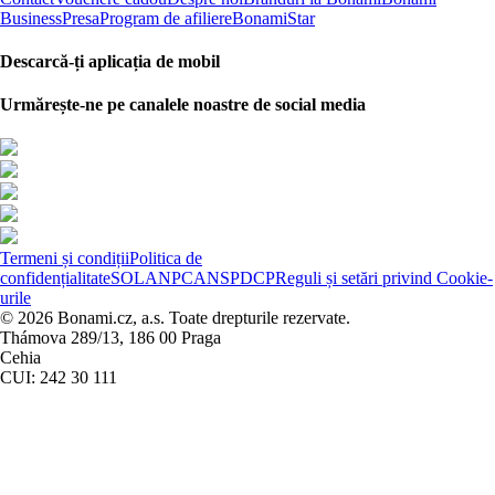
Business
Presa
Program de afiliere
BonamiStar
Descarcă-ți aplicația de mobil
Urmărește-ne pe canalele noastre de social media
Termeni și condiții
Politica de
confidențialitate
SOL
ANPC
ANSPDCP
Reguli și setări privind Cookie-
urile
© 2026 Bonami.cz, a.s. Toate drepturile rezervate.
Thámova 289/13, 186 00 Praga
Cehia
CUI: 242 30 111