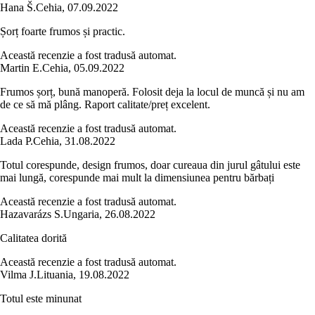
Hana Š.
Cehia
,
07.09.2022
Șorț foarte frumos și practic.
Această recenzie a fost tradusă automat.
Martin E.
Cehia
,
05.09.2022
Frumos șorț, bună manoperă. Folosit deja la locul de muncă și nu am
de ce să mă plâng. Raport calitate/preț excelent.
Această recenzie a fost tradusă automat.
Lada P.
Cehia
,
31.08.2022
Totul corespunde, design frumos, doar cureaua din jurul gâtului este
mai lungă, corespunde mai mult la dimensiunea pentru bărbați
Această recenzie a fost tradusă automat.
Hazavarázs S.
Ungaria
,
26.08.2022
Calitatea dorită
Această recenzie a fost tradusă automat.
Vilma J.
Lituania
,
19.08.2022
Totul este minunat