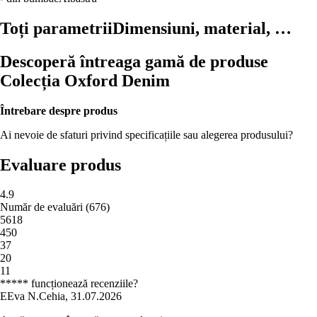
Toți parametrii
Dimensiuni, material, …
Descoperă întreaga gamă de produse
Colecția Oxford Denim
Întrebare despre produs
Ai nevoie de sfaturi privind specificațiile sau alegerea produsului?
Evaluare produs
4.9
Număr de evaluări
(
676
)
5
618
4
50
3
7
2
0
1
1
***** funcționează recenziile?
E
Eva N.
Cehia
,
31.07.2026