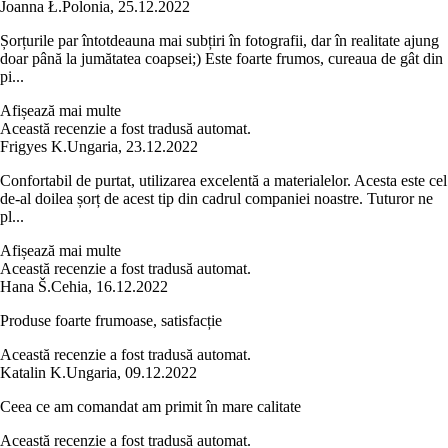
Joanna Ł.
Polonia
,
25.12.2022
Șorțurile par întotdeauna mai subțiri în fotografii, dar în realitate ajung
doar până la jumătatea coapsei;) Este foarte frumos, cureaua de gât din
pi...
Afișează mai multe
Această recenzie a fost tradusă automat.
Frigyes K.
Ungaria
,
23.12.2022
Confortabil de purtat, utilizarea excelentă a materialelor. Acesta este cel
de-al doilea șorț de acest tip din cadrul companiei noastre. Tuturor ne
pl...
Afișează mai multe
Această recenzie a fost tradusă automat.
Hana Š.
Cehia
,
16.12.2022
Produse foarte frumoase, satisfacție
Această recenzie a fost tradusă automat.
Katalin K.
Ungaria
,
09.12.2022
Ceea ce am comandat am primit în mare calitate
Această recenzie a fost tradusă automat.