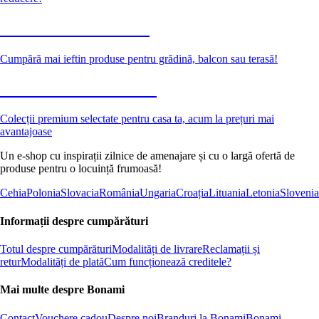
Grădină la reducere
Cumpără mai ieftin produse pentru grădină, balcon sau terasă!
Premium la reducere
Colecții premium selectate pentru casa ta, acum la prețuri mai
avantajoase
Un e-shop cu inspirații zilnice de amenajare și cu o largă ofertă de
produse pentru o locuință frumoasă!
Cehia
Polonia
Slovacia
România
Ungaria
Croația
Lituania
Letonia
Slovenia
Informații despre cumpărături
Totul despre cumpărături
Modalități de livrare
Reclamații și
retur
Modalități de plată
Cum funcționează creditele?
Mai multe despre Bonami
Contact
Vouchere cadou
Despre noi
Branduri la Bonami
Bonami