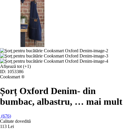
Afișează tot
(+1)
ID: 1053386
Cooksmart ®
Șorț Oxford Denim
- din
bumbac, albastru
, …
mai mult
(
676
)
Calitate dovedită
113 Lei