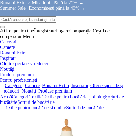
Bonami Extra × Micadoni |
Până la 25% →
Summer Sale |
Economisești până la 40% →
40 Lei pentru tine
Înregistrare
Logare
Comparație
Coșul de
cumpărături
Menu
Categorii
Camere
Bonami Extra
Inspiratii
Oferte speciale și reduceri
Noutăți
Produse premium
Pentru profesioniști
Categorii
Camere
Bonami Extra
Inspiratii
Oferte speciale și
reduceri
Noutăți
Produse premium
Acasă
Categorii
Textile
Textile pentru bucătărie și dining
Șorțuri de
bucătărie
Șorțuri de bucătărie
...
Textile pentru bucătărie și dining
Șorțuri de bucătărie