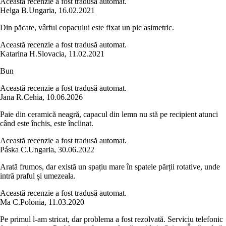
Această recenzie a fost tradusă automat.
Helga B.
Ungaria
,
16.02.2021
Din păcate, vârful copacului este fixat un pic asimetric.
Această recenzie a fost tradusă automat.
Katarina H.
Slovacia
,
11.02.2021
Bun
Această recenzie a fost tradusă automat.
Jana R.
Cehia
,
10.06.2026
Paie din ceramică neagră, capacul din lemn nu stă pe recipient atunci
când este închis, este înclinat.
Această recenzie a fost tradusă automat.
Páska C.
Ungaria
,
30.06.2022
Arată frumos, dar există un spațiu mare în spatele părții rotative, unde
intră praful și umezeala.
Această recenzie a fost tradusă automat.
Ma C.
Polonia
,
11.03.2020
Pe primul l-am stricat, dar problema a fost rezolvată. Serviciu telefonic