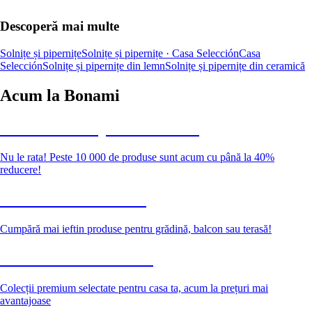
Descoperă mai multe
Solnițe și pipernițe
Solnițe și pipernițe · Casa Selección
Casa
Selección
Solnițe și pipernițe din lemn
Solnițe și pipernițe din ceramică
Acum la Bonami
Summer Sale până la -40 %
Nu le rata! Peste 10 000 de produse sunt acum cu până la 40%
reducere!
Grădină la reducere
Cumpără mai ieftin produse pentru grădină, balcon sau terasă!
Premium la reducere
Colecții premium selectate pentru casa ta, acum la prețuri mai
avantajoase