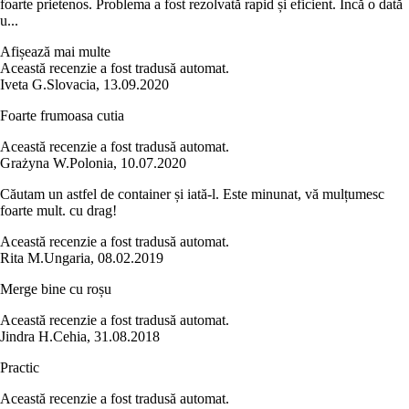
foarte prietenos. Problema a fost rezolvată rapid și eficient. Încă o dată
u...
Afișează mai multe
Această recenzie a fost tradusă automat.
Iveta G.
Slovacia
,
13.09.2020
Foarte frumoasa cutia
Această recenzie a fost tradusă automat.
Grażyna W.
Polonia
,
10.07.2020
Căutam un astfel de container și iată-l. Este minunat, vă mulțumesc
foarte mult. cu drag!
Această recenzie a fost tradusă automat.
Rita M.
Ungaria
,
08.02.2019
Merge bine cu roșu
Această recenzie a fost tradusă automat.
Jindra H.
Cehia
,
31.08.2018
Practic
Această recenzie a fost tradusă automat.