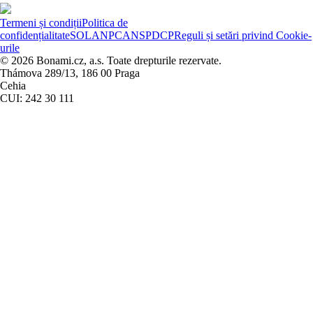
Termeni și condiții
Politica de
confidențialitate
SOL
ANPC
ANSPDCP
Reguli și setări privind Cookie-
urile
© 2026 Bonami.cz, a.s. Toate drepturile rezervate.
Thámova 289/13, 186 00 Praga
Cehia
CUI: 242 30 111