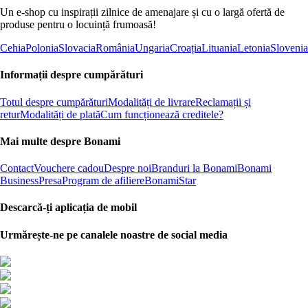
Un e-shop cu inspirații zilnice de amenajare și cu o largă ofertă de
produse pentru o locuință frumoasă!
Cehia
Polonia
Slovacia
România
Ungaria
Croația
Lituania
Letonia
Slovenia
Informații despre cumpărături
Totul despre cumpărături
Modalități de livrare
Reclamații și
retur
Modalități de plată
Cum funcționează creditele?
Mai multe despre Bonami
Contact
Vouchere cadou
Despre noi
Branduri la Bonami
Bonami
Business
Presa
Program de afiliere
BonamiStar
Descarcă-ți aplicația de mobil
Urmărește-ne pe canalele noastre de social media