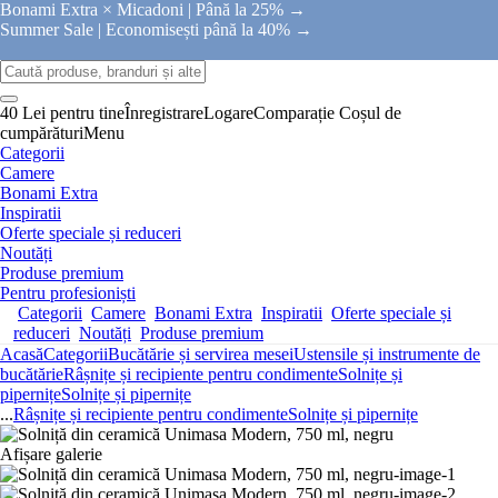
Bonami Extra × Micadoni |
Până la 25% →
Summer Sale |
Economisești până la 40% →
40 Lei pentru tine
Înregistrare
Logare
Comparație
Coșul de
cumpărături
Menu
Categorii
Camere
Bonami Extra
Inspiratii
Oferte speciale și reduceri
Noutăți
Produse premium
Pentru profesioniști
Categorii
Camere
Bonami Extra
Inspiratii
Oferte speciale și
reduceri
Noutăți
Produse premium
Acasă
Categorii
Bucătărie și servirea mesei
Ustensile și instrumente de
bucătărie
Râșnițe și recipiente pentru condimente
Solnițe și
pipernițe
Solnițe și pipernițe
...
Râșnițe și recipiente pentru condimente
Solnițe și pipernițe
Afișare galerie