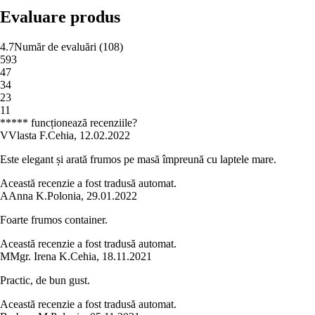
Evaluare produs
4.7
Număr de evaluări
(
108
)
5
93
4
7
3
4
2
3
1
1
***** funcționează recenziile?
V
Vlasta F.
Cehia
,
12.02.2022
Este elegant și arată frumos pe masă împreună cu laptele mare.
Această recenzie a fost tradusă automat.
A
Anna K.
Polonia
,
29.01.2022
Foarte frumos container.
Această recenzie a fost tradusă automat.
M
Mgr. Irena K.
Cehia
,
18.11.2021
Practic, de bun gust.
Această recenzie a fost tradusă automat.