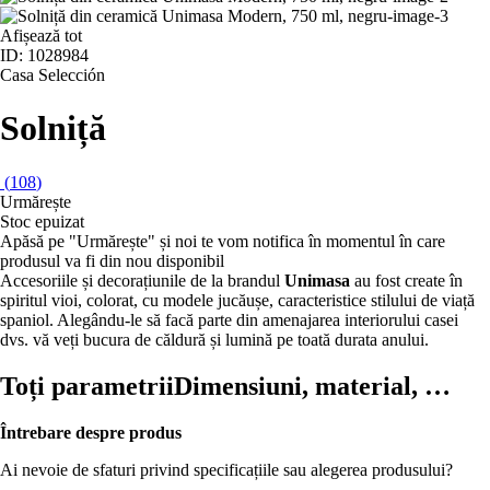
Afișează tot
ID: 1028984
Casa Selección
Solniță
(
108
)
Urmărește
Stoc epuizat
Apăsă pe "Urmărește" și noi te vom notifica în momentul în care
produsul va fi din nou disponibil
Accesoriile și decorațiunile de la brandul
Unimasa
au fost create în
spiritul vioi, colorat, cu modele jucăușe, caracteristice stilului de viață
spaniol. Alegându-le să facă parte din amenajarea interiorului casei
dvs. vă veți bucura de căldură și lumină pe toată durata anului.
Toți parametrii
Dimensiuni, material, …
Întrebare despre produs
Ai nevoie de sfaturi privind specificațiile sau alegerea produsului?