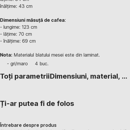
înălțime: 43 cm
Dimensiuni măsuță de cafea
:
- lungime: 123 cm
- lățime: 70 cm
- înălțime: 69 cm
Nota:
Materialul blatului mesei este din laminat.
- gri/maro
4 buc.
Toți parametrii
Dimensiuni, material, …
Ți-ar putea fi de folos
Întrebare despre produs