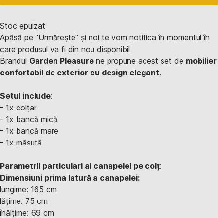
Stoc epuizat
Apăsă pe "Urmărește" și noi te vom notifica în momentul în
care produsul va fi din nou disponibil
Brandul
Garden Pleasure
ne propune acest set de
mobilier
confortabil de exterior cu design elegant
.
Setul include
:
- 1x colțar
- 1x bancă mică
- 1x bancă mare
- 1x măsuță
Parametrii particulari ai canapelei pe colț
:
Dimensiuni prima latură a canapelei:
lungime: 165 cm
lățime: 75 cm
înălțime: 69 cm