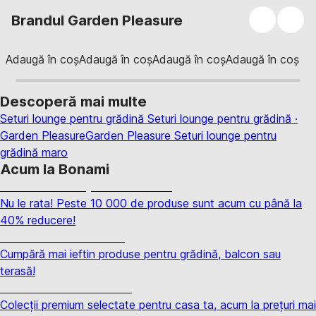
Brandul Garden Pleasure
Adaugă în coș
Adaugă în coș
Adaugă în coș
Adaugă în coș
Descoperă mai multe
Seturi lounge pentru grădină
Seturi lounge pentru grădină ·
Garden Pleasure
Garden Pleasure
Seturi lounge pentru
grădină maro
Acum la Bonami
Summer Sale până la -40 %
Nu le rata! Peste 10 000 de produse sunt acum cu până la
40% reducere!
Grădină la reducere
Cumpără mai ieftin produse pentru grădină, balcon sau
terasă!
Premium la reducere
Colecții premium selectate pentru casa ta, acum la prețuri mai