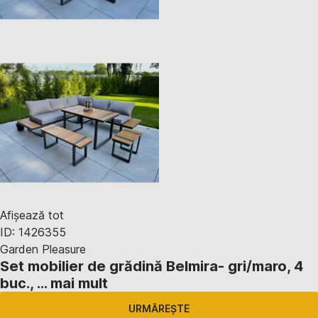
Afișează tot
ID: 1426355
Garden Pleasure
Set mobilier de grădină Belmira
- gri/maro, 4
buc.
, …
mai mult
URMĂREȘTE