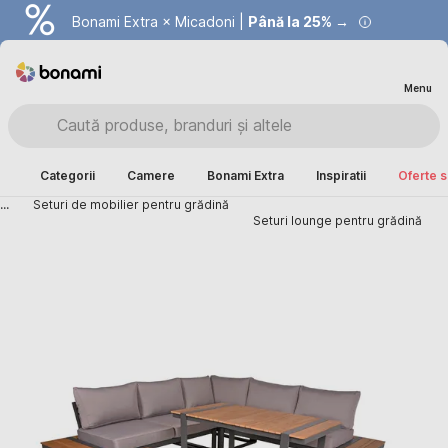
Bonami Extra × Micadoni |
Summer Sale |
Economisești până la 40% →
Până la 25% →
Menu
Categorii
Camere
Bonami Extra
Inspiratii
Oferte s
...
Seturi de mobilier pentru grădină
Seturi lounge pentru grădină