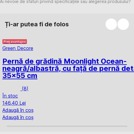
Ai nevoie de sfaturi privind specificațiile sau alegerea produsului?
Ți-ar putea fi de folos
Preț avantajos
Green Decore
Pernă de grădină Moonlight Ocean
-
neagră/albastră, cu față de pernă det
35x55 cm
(
8
)
În stoc
146,40 Lei
Adaugă în coș
Adaugă în coș