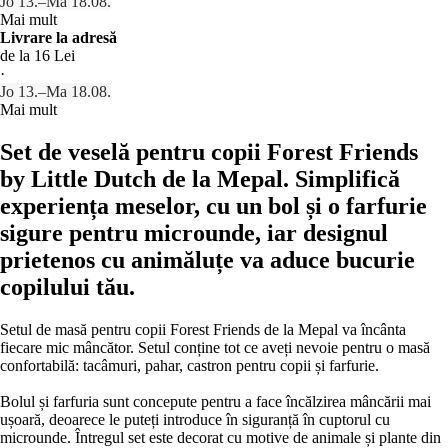
Jo 13.–Ma 18.08.
Mai mult
Livrare la adresă
de la 16 Lei
·
Jo 13.–Ma 18.08.
Mai mult
Set de veselă pentru copii Forest Friends
by Little Dutch de la Mepal. Simplifică
experiența meselor, cu un bol și o farfurie
sigure pentru microunde, iar designul
prietenos cu animăluțe va aduce bucurie
copilului tău.
Setul de masă pentru copii Forest Friends de la Mepal va încânta
fiecare mic mâncător. Setul conține tot ce aveți nevoie pentru o masă
confortabilă: tacâmuri, pahar, castron pentru copii și farfurie.
Bolul și farfuria sunt concepute pentru a face încălzirea mâncării mai
ușoară, deoarece le puteți introduce în siguranță în cuptorul cu
microunde. Întregul set este decorat cu motive de animale și plante din