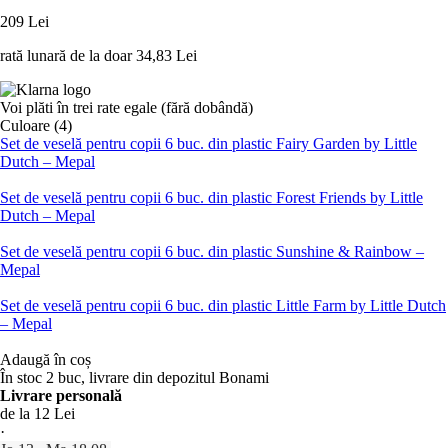
209 Lei
rată lunară de la doar
34,83 Lei
Voi plăti în trei rate egale (fără dobândă)
Culoare (4)
Set de veselă pentru copii 6 buc. din plastic Fairy Garden by Little
Dutch – Mepal
Set de veselă pentru copii 6 buc. din plastic Forest Friends by Little
Dutch – Mepal
Set de veselă pentru copii 6 buc. din plastic Sunshine & Rainbow –
Mepal
Set de veselă pentru copii 6 buc. din plastic Little Farm by Little Dutch
– Mepal
Adaugă în coș
În stoc 2 buc, livrare din depozitul Bonami
Livrare personală
de la 12 Lei
·