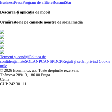
Business
Presa
Program de afiliere
BonamiStar
Descarcă-ți aplicația de mobil
Urmărește-ne pe canalele noastre de social media
Termeni și condiții
Politica de
confidențialitate
SOL
ANPC
ANSPDCP
Reguli și setări privind Cookie-
urile
© 2026 Bonami.cz, a.s. Toate drepturile rezervate.
Thámova 289/13, 186 00 Praga
Cehia
CUI: 242 30 111