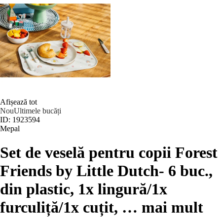
Afișează tot
Nou
Ultimele bucăți
ID: 1923594
Mepal
Set de veselă pentru copii Forest
Friends by Little Dutch
- 6 buc.,
din plastic, 1x lingură/1x
furculiță/1x cuțit
, …
mai mult