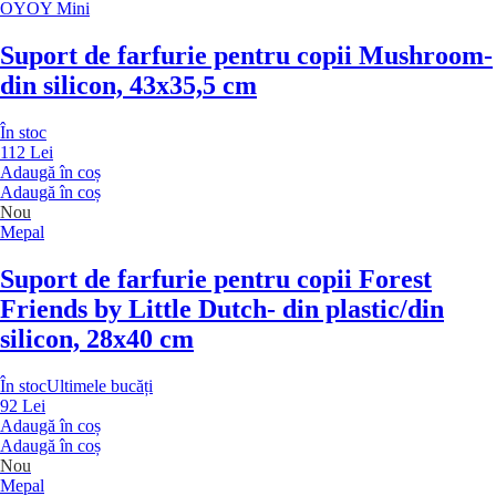
OYOY Mini
Suport de farfurie pentru copii Mushroom
-
din silicon, 43x35,5 cm
În stoc
112 Lei
Adaugă în coș
Adaugă în coș
Nou
Mepal
Suport de farfurie pentru copii Forest
Friends by Little Dutch
- din plastic/din
silicon, 28x40 cm
În stoc
Ultimele bucăți
92 Lei
Adaugă în coș
Adaugă în coș
Nou
Mepal