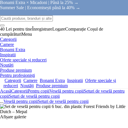
Bonami Extra × Micadoni |
Până la 25% →
Summer Sale |
Economisești până la 40% →
40 Lei pentru tine
Înregistrare
Logare
Comparație
Coșul de
cumpărături
Menu
Categorii
Camere
Bonami Extra
Inspiratii
Oferte speciale și reduceri
Noutăți
Produse premium
Pentru profesioniști
Categorii
Camere
Bonami Extra
Inspiratii
Oferte speciale și
reduceri
Noutăți
Produse premium
Acasă
Categorii
Pentru copii
Veselă pentru copii
Seturi de veselă pentru
copii
Seturi de veselă pentru copii
...
Veselă pentru copii
Seturi de veselă pentru copii
Afișare galerie