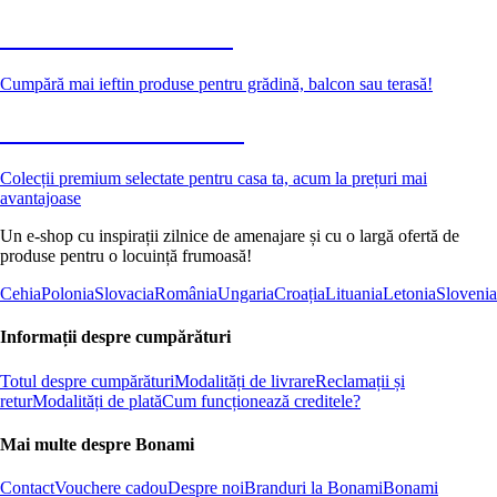
Grădină la reducere
Cumpără mai ieftin produse pentru grădină, balcon sau terasă!
Premium la reducere
Colecții premium selectate pentru casa ta, acum la prețuri mai
avantajoase
Un e-shop cu inspirații zilnice de amenajare și cu o largă ofertă de
produse pentru o locuință frumoasă!
Cehia
Polonia
Slovacia
România
Ungaria
Croația
Lituania
Letonia
Slovenia
Informații despre cumpărături
Totul despre cumpărături
Modalități de livrare
Reclamații și
retur
Modalități de plată
Cum funcționează creditele?
Mai multe despre Bonami
Contact
Vouchere cadou
Despre noi
Branduri la Bonami
Bonami