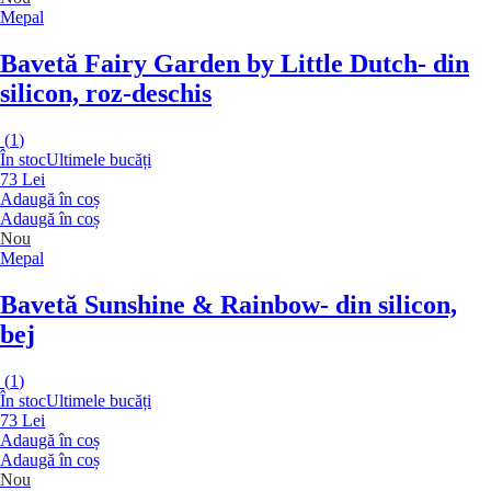
Mepal
Bavetă Fairy Garden by Little Dutch
- din
silicon, roz-deschis
(
1
)
În stoc
Ultimele bucăți
73 Lei
Adaugă în coș
Adaugă în coș
Nou
Mepal
Bavetă Sunshine & Rainbow
- din silicon,
bej
(
1
)
În stoc
Ultimele bucăți
73 Lei
Adaugă în coș
Adaugă în coș
Nou