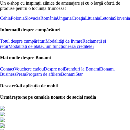
Un e-shop cu inspirații zilnice de amenajare și cu o largă ofertă de
produse pentru o locuință frumoasă!
Cehia
Polonia
Slovacia
România
Ungaria
Croația
Lituania
Letonia
Slovenia
Informații despre cumpărături
Totul despre cumpărături
Modalități de livrare
Reclamații și
retur
Modalități de plată
Cum funcționează creditele?
Mai multe despre Bonami
Contact
Vouchere cadou
Despre noi
Branduri la Bonami
Bonami
Business
Presa
Program de afiliere
BonamiStar
Descarcă-ți aplicația de mobil
Urmărește-ne pe canalele noastre de social media