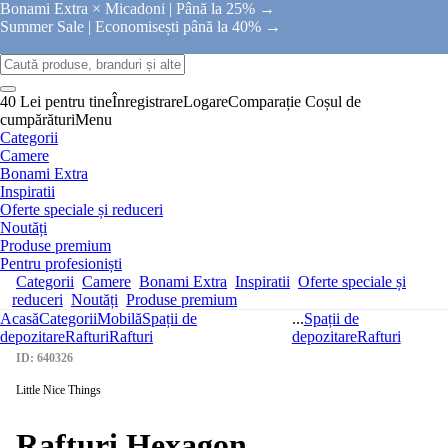
Bonami Extra × Micadoni |
Până la 25% →
Summer Sale |
Economisești până la 40% →
40 Lei pentru tine
Înregistrare
Logare
Comparație
Coșul de
cumpărături
Menu
Categorii
Camere
Bonami Extra
Inspiratii
Oferte speciale și reduceri
Noutăți
Produse premium
Pentru profesioniști
Categorii
Camere
Bonami Extra
Inspiratii
Oferte speciale și
reduceri
Noutăți
Produse premium
Acasă
Categorii
Mobilă
Spații de
...
Spații de
depozitare
Rafturi
Rafturi
depozitare
Rafturi
ID: 640326
Little Nice Things
Rafturi Hexagon