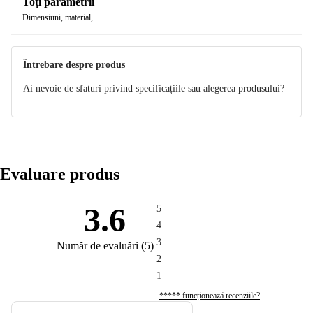
Toți parametrii
Dimensiuni, material, …
Întrebare despre produs
Ai nevoie de sfaturi privind specificațiile sau alegerea produsului?
Evaluare produs
3.6
5
4
3
Număr de evaluări
(
5
)
2
1
***** funcționează recenziile?