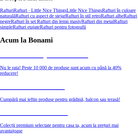
Rafturi
Rafturi · Little Nice Things
Little Nice Things
Rafturi în culoare
naturală
Rafturi cu aspect de stejar
Rafturi în stil retro
Rafturi albe
Rafturi
negre
Rafturi în set
Rafturi din lemn masiv
Rafturi din metal
Rafturi
simple
Rafturi etajate
Rafturi pentru fotografii
Acum la Bonami
Summer Sale până la -40 %
Nu le rata! Peste 10 000 de produse sunt acum cu până la 40%
reducere!
Grădină la reducere
Cumpără mai ieftin produse pentru grădină, balcon sau terasă!
Premium la reducere
Colecții premium selectate pentru casa ta, acum la prețuri mai
avantajoase