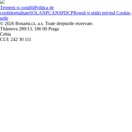
Termeni și condiții
Politica de
confidențialitate
SOL
ANPC
ANSPDCP
Reguli și setări privind Cookie-
urile
© 2026 Bonami.cz, a.s. Toate drepturile rezervate.
Thámova 289/13, 186 00 Praga
Cehia
CUI: 242 30 111