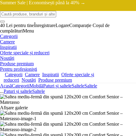
Summer Sale |
Economisești până la 40% →
40 Lei pentru tine
Înregistrare
Logare
Comparație
Coșul de
cumpărături
Menu
Categorii
Camere
Inspiratii
Oferte speciale și reduceri
Noutăți
Produse premium
Pentru profesioniști
Categorii
Camere
Inspiratii
Oferte speciale și
reduceri
Noutăți
Produse premium
Acasă
Categorii
Mobilă
Paturi și saltele
Saltele
Saltele
...
Paturi și saltele
Saltele
Afișare galerie