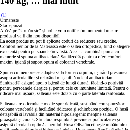
140 kg
, …
mai mult
(
1
)
Urmărește
Stoc epuizat
Apăsă pe "Urmărește" și noi te vom notifica în momentul în care
produsul va fi din nou disponibil
La acest produs nu pot fi aplicate coduri de reducere sau credite.
Comfort Senior de la Materasso este o saltea ortopedică, fiind o alegere
excelentă pentru persoanele în vârstă. Aceasta combină spuma cu
memorie și spuma antibacteriană Sanitized® pentru a oferi confort
maxim, igienă și suport optim al coloanei vertebrale.
Spuma cu memorie se adaptează la forma corpului, ușurând presiunea
asupra articulațiilor și relaxând mușchii. Nucleul antibacterian
Sanitized® asigură apoi o igienă de lungă durată, făcând-o potrivită
pentru persoanele alergice și pentru cele cu imunitate limitată. Pentru o
ridicare mai ușoară, salteaua este dotată cu o parte laterală ranforsată.
Salteaua are o fermitate medie spre ridicată, susținând corespunzător
coloana vertebrală și facilitând ridicarea și schimbarea poziției. O husă
detașabilă și lavabilă din material hipoalergenic menține salteaua
proaspătă și curată. Structura respirabilă previne supraîncălzirea și
asigură circulația optimă a aerului. Husa Oliva încetinește îmbătrânirea
pielii, reduce ridurile și hidratează pielea. Husa poate fi spălată până la