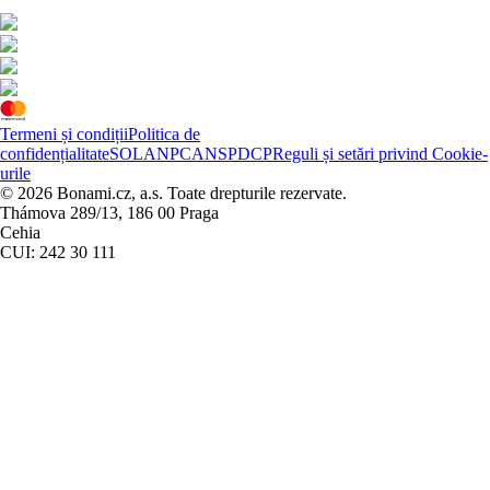
Termeni și condiții
Politica de
confidențialitate
SOL
ANPC
ANSPDCP
Reguli și setări privind Cookie-
urile
© 2026 Bonami.cz, a.s. Toate drepturile rezervate.
Thámova 289/13, 186 00 Praga
Cehia
CUI: 242 30 111