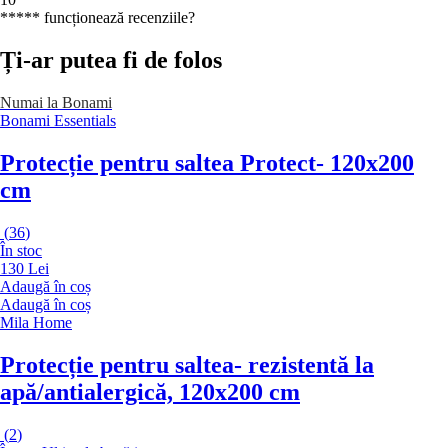
***** funcționează recenziile?
Ți-ar putea fi de folos
Numai la Bonami
Bonami Essentials
Protecție pentru saltea Protect
- 120x200
cm
(
36
)
În stoc
130 Lei
Adaugă în coș
Adaugă în coș
Mila Home
Protecție pentru saltea
- rezistentă la
apă/antialergică, 120x200 cm
(
2
)