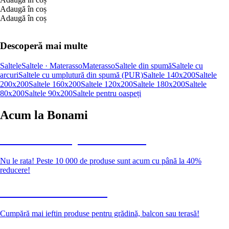
Adaugă în coș
Adaugă în coș
Descoperă mai multe
Saltele
Saltele · Materasso
Materasso
Saltele din spumă
Saltele cu
arcuri
Saltele cu umplutură din spumă (PUR)
Saltele 140x200
Saltele
200x200
Saltele 160x200
Saltele 120x200
Saltele 180x200
Saltele
80x200
Saltele 90x200
Saltele pentru oaspeți
Acum la Bonami
Summer Sale până la -40 %
Nu le rata! Peste 10 000 de produse sunt acum cu până la 40%
reducere!
Grădină la reducere
Cumpără mai ieftin produse pentru grădină, balcon sau terasă!