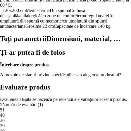
60 °C.
- 120x200 cm
Mediu-fermă
Din spumă
Cu husă
detașabilă/antialergică/cu zone de confort/termoregulatoare
Cu
umplutură din spumă cu memorie/cu umplutură din spumă
antibacteriană
Grosime 22 cm
Capacitate de încărcare 140 kg
Toți parametrii
Dimensiuni, material, …
Ți-ar putea fi de folos
Întrebare despre produs
Ai nevoie de sfaturi privind specificațiile sau alegerea produsului?
Evaluare produs
Evaluarea afișată se bazează pe recenzii ale variațiilor acestui produs.
5
Număr de evaluări
(
1
)
5
1
4
0
3
0
2
0
1
0