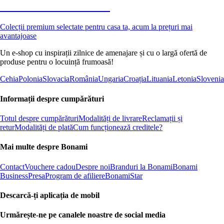
Premium la reducere
Colecții premium selectate pentru casa ta, acum la prețuri mai
avantajoase
Un e-shop cu inspirații zilnice de amenajare și cu o largă ofertă de
produse pentru o locuință frumoasă!
Cehia
Polonia
Slovacia
România
Ungaria
Croația
Lituania
Letonia
Slovenia
Informații despre cumpărături
Totul despre cumpărături
Modalități de livrare
Reclamații și
retur
Modalități de plată
Cum funcționează creditele?
Mai multe despre Bonami
Contact
Vouchere cadou
Despre noi
Branduri la Bonami
Bonami
Business
Presa
Program de afiliere
BonamiStar
Descarcă-ți aplicația de mobil
Urmărește-ne pe canalele noastre de social media