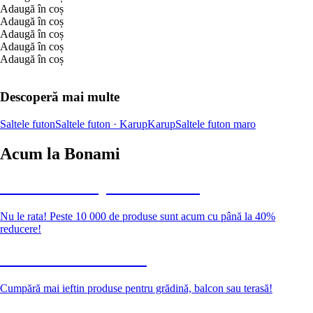
Adaugă în coș
Adaugă în coș
Adaugă în coș
Adaugă în coș
Adaugă în coș
Descoperă mai multe
Saltele futon
Saltele futon · Karup
Karup
Saltele futon maro
Acum la Bonami
Summer Sale până la -40 %
Nu le rata! Peste 10 000 de produse sunt acum cu până la 40%
reducere!
Grădină la reducere
Cumpără mai ieftin produse pentru grădină, balcon sau terasă!