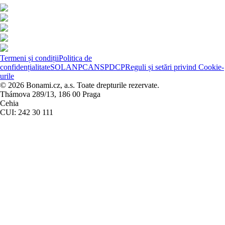
Termeni și condiții
Politica de
confidențialitate
SOL
ANPC
ANSPDCP
Reguli și setări privind Cookie-
urile
© 2026 Bonami.cz, a.s. Toate drepturile rezervate.
Thámova 289/13, 186 00 Praga
Cehia
CUI: 242 30 111