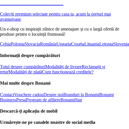
Premium la reducere
Colecții premium selectate pentru casa ta, acum la prețuri mai
avantajoase
Un e-shop cu inspirații zilnice de amenajare și cu o largă ofertă de
produse pentru o locuință frumoasă!
Cehia
Polonia
Slovacia
România
Ungaria
Croația
Lituania
Letonia
Slovenia
Informații despre cumpărături
Totul despre cumpărături
Modalități de livrare
Reclamații și
retur
Modalități de plată
Cum funcționează creditele?
Mai multe despre Bonami
Contact
Vouchere cadou
Despre noi
Branduri la Bonami
Bonami
Business
Presa
Program de afiliere
BonamiStar
Descarcă-ți aplicația de mobil
Urmărește-ne pe canalele noastre de social media