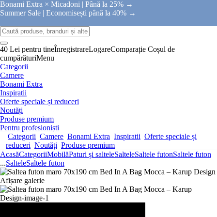
Bonami Extra × Micadoni |
Până la 25% →
Summer Sale |
Economisești până la 40% →
40 Lei pentru tine
Înregistrare
Logare
Comparație
Coșul de
cumpărături
Menu
Categorii
Camere
Bonami Extra
Inspiratii
Oferte speciale și reduceri
Noutăți
Produse premium
Pentru profesioniști
Categorii
Camere
Bonami Extra
Inspiratii
Oferte speciale și
reduceri
Noutăți
Produse premium
Acasă
Categorii
Mobilă
Paturi și saltele
Saltele
Saltele futon
Saltele futon
...
Saltele
Saltele futon
Afișare galerie