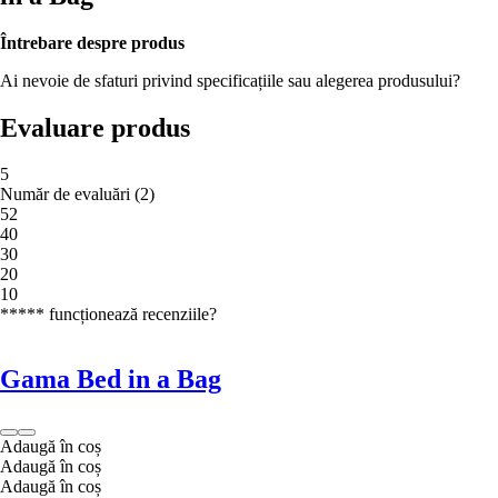
Întrebare despre produs
Ai nevoie de sfaturi privind specificațiile sau alegerea produsului?
Evaluare produs
5
Număr de evaluări
(
2
)
5
2
4
0
3
0
2
0
1
0
***** funcționează recenziile?
Gama Bed in a Bag
Adaugă în coș
Adaugă în coș
Adaugă în coș