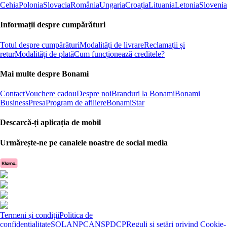
Cehia
Polonia
Slovacia
România
Ungaria
Croația
Lituania
Letonia
Slovenia
Informații despre cumpărături
Totul despre cumpărături
Modalități de livrare
Reclamații și
retur
Modalități de plată
Cum funcționează creditele?
Mai multe despre Bonami
Contact
Vouchere cadou
Despre noi
Branduri la Bonami
Bonami
Business
Presa
Program de afiliere
BonamiStar
Descarcă-ți aplicația de mobil
Urmărește-ne pe canalele noastre de social media
Termeni și condiții
Politica de
confidențialitate
SOL
ANPC
ANSPDCP
Reguli și setări privind Cookie-