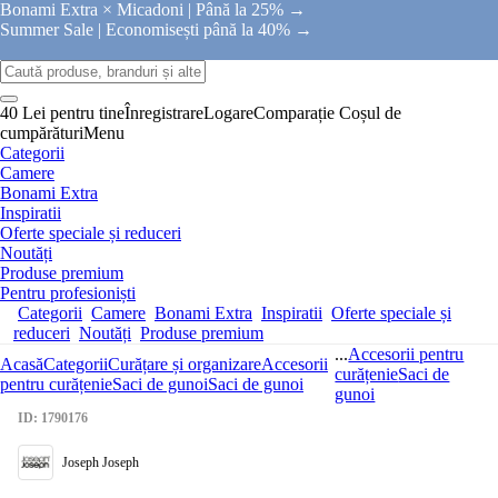
Bonami Extra × Micadoni |
Până la 25% →
Summer Sale |
Economisești până la 40% →
40 Lei pentru tine
Înregistrare
Logare
Comparație
Coșul de
cumpărături
Menu
Categorii
Camere
Bonami Extra
Inspiratii
Oferte speciale și reduceri
Noutăți
Produse premium
Pentru profesioniști
Categorii
Camere
Bonami Extra
Inspiratii
Oferte speciale și
reduceri
Noutăți
Produse premium
...
Accesorii pentru
Acasă
Categorii
Curățare și organizare
Accesorii
curățenie
Saci de
pentru curățenie
Saci de gunoi
Saci de gunoi
gunoi
ID: 1790176
Joseph Joseph