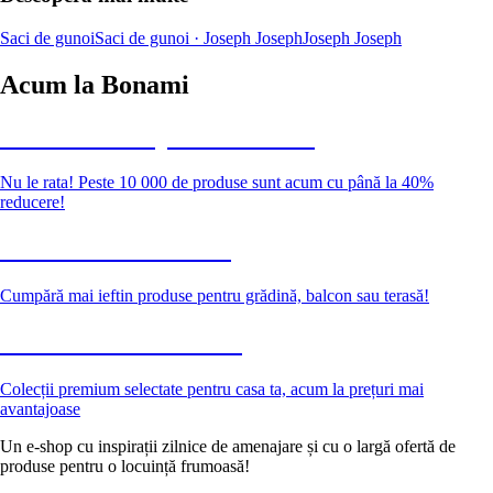
Saci de gunoi
Saci de gunoi · Joseph Joseph
Joseph Joseph
Acum la Bonami
Summer Sale până la -40 %
Nu le rata! Peste 10 000 de produse sunt acum cu până la 40%
reducere!
Grădină la reducere
Cumpără mai ieftin produse pentru grădină, balcon sau terasă!
Premium la reducere
Colecții premium selectate pentru casa ta, acum la prețuri mai
avantajoase
Un e-shop cu inspirații zilnice de amenajare și cu o largă ofertă de
produse pentru o locuință frumoasă!