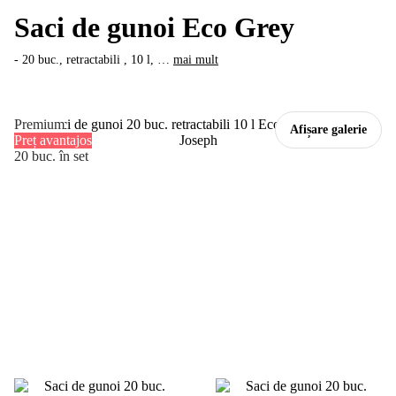
Saci de gunoi Eco Grey
- 20 buc., retractabili , 10 l
, …
mai mult
Premium
Afișare galerie
Preț avantajos
20 buc. în set