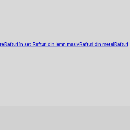
re
Rafturi în set
Rafturi din lemn masiv
Rafturi din metal
Rafturi