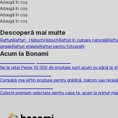
Adaugă în coș
Adaugă în coș
Adaugă în coș
Adaugă în coș
Descoperă mai multe
Rafturi
Rafturi · Hübsch
Hübsch
Rafturi în culoare naturală
Raftu
simple
Rafturi etajate
Rafturi pentru fotografii
Acum la Bonami
Summer Sale până la -40 %
Nu le rata! Peste 10 000 de produse sunt acum cu până la 4
Grădină la reducere
Cumpără mai ieftin produse pentru grădină, balcon sau terasă
Premium la reducere
Colecții premium selectate pentru casa ta, acum la prețuri ma