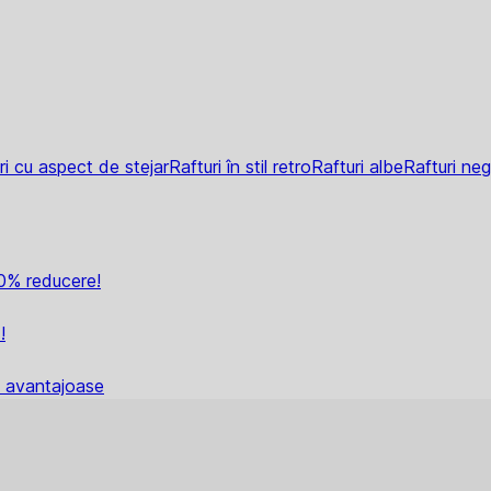
ri cu aspect de stejar
Rafturi în stil retro
Rafturi albe
Rafturi neg
0% reducere!
!
i avantajoase