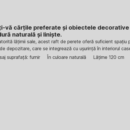
i-vă cărțile preferate și obiectele decorative
ră naturală și liniște.
torită lățimii sale, acest raft de perete oferă suficient spați
 de depozitare, care se integrează cu ușurință în interiorul c
isaj suprafață: furnir
În culoare naturală
Lățime 120 cm