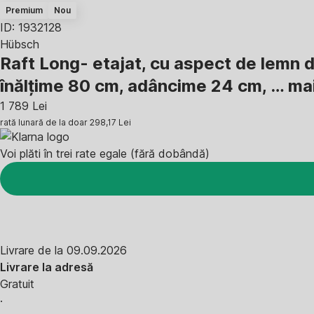
Premium
Nou
ID: 1932128
Hübsch
Raft Long
- etajat, cu aspect de lemn de
înălțime 80 cm, adâncime 24 cm
, …
mai
1 789 Lei
rată lunară de la doar
298,17 Lei
Voi plăti în trei rate egale (fără dobândă)
Livrare de la 09.09.2026
Livrare la adresă
Gratuit
·