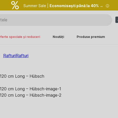
Summer Sale |
Economisești până la 40% →
ferte speciale și reduceri
Noutăți
Produse premium
Rafturi
Rafturi