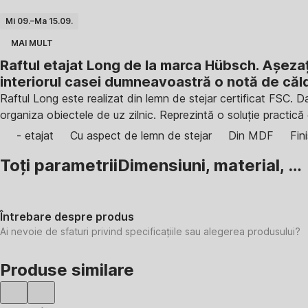
Mi 09.–Ma 15.09.
MAI MULT
Raftul etajat Long de la marca Hübsch. Așezaț
interiorul casei dumneavoastră o notă de căldu
Raftul Long este realizat din lemn de stejar certificat FSC. Da
organiza obiectele de uz zilnic. Reprezintă o soluție practică
- etajat
Cu aspect de lemn de stejar
Din MDF
Fin
Toți parametrii
Dimensiuni, material, …
Întrebare despre produs
Ai nevoie de sfaturi privind specificațiile sau alegerea produsului?
Produse similare