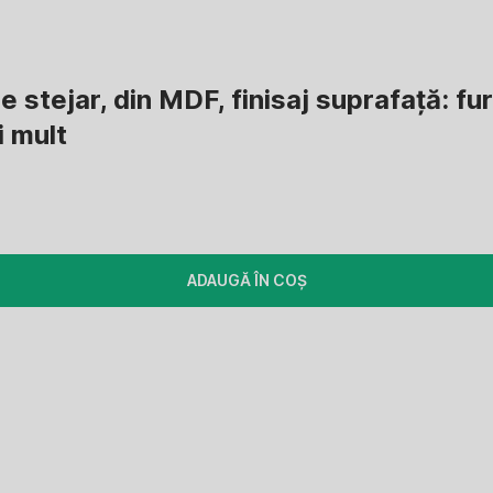
 stejar, din MDF, finisaj suprafață: fur
 mult
ADAUGĂ ÎN COȘ