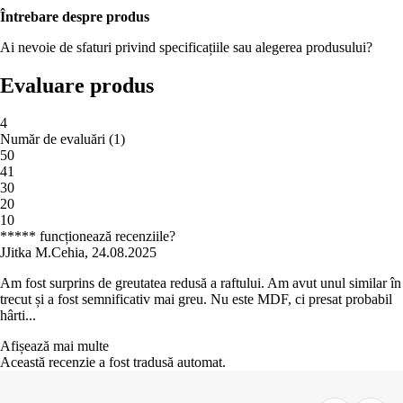
Întrebare despre produs
Ai nevoie de sfaturi privind specificațiile sau alegerea produsului?
Evaluare produs
4
Număr de evaluări
(
1
)
5
0
4
1
3
0
2
0
1
0
***** funcționează recenziile?
J
Jitka M.
Cehia
,
24.08.2025
Am fost surprins de greutatea redusă a raftului. Am avut unul similar în
trecut și a fost semnificativ mai greu. Nu este MDF, ci presat probabil
hârti...
Afișează mai multe
Această recenzie a fost tradusă automat.