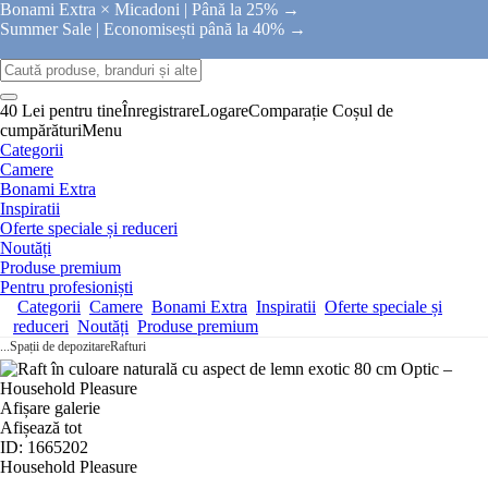
Bonami Extra × Micadoni |
Până la 25% →
Summer Sale |
Economisești până la 40% →
40 Lei pentru tine
Înregistrare
Logare
Comparație
Coșul de
cumpărături
Menu
Categorii
Camere
Bonami Extra
Inspiratii
Oferte speciale și reduceri
Noutăți
Produse premium
Pentru profesioniști
Categorii
Camere
Bonami Extra
Inspiratii
Oferte speciale și
reduceri
Noutăți
Produse premium
...
Spații de depozitare
Rafturi
Afișare galerie
Afișează tot
ID: 1665202
Household Pleasure