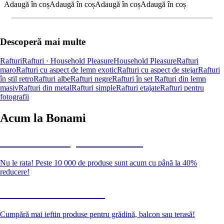
Adaugă în coș
Adaugă în coș
Adaugă în coș
Adaugă în coș
Descoperă mai multe
Rafturi
Rafturi · Household Pleasure
Household Pleasure
Rafturi
maro
Rafturi cu aspect de lemn exotic
Rafturi cu aspect de stejar
Rafturi
în stil retro
Rafturi albe
Rafturi negre
Rafturi în set
Rafturi din lemn
masiv
Rafturi din metal
Rafturi simple
Rafturi etajate
Rafturi pentru
fotografii
Acum la Bonami
Summer Sale până la -40 %
Nu le rata! Peste 10 000 de produse sunt acum cu până la 40%
reducere!
Grădină la reducere
Cumpără mai ieftin produse pentru grădină, balcon sau terasă!