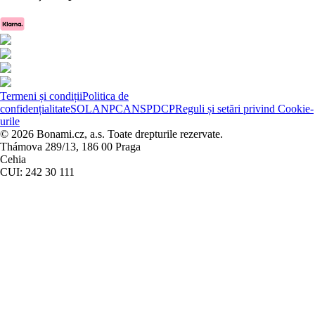
Termeni și condiții
Politica de
confidențialitate
SOL
ANPC
ANSPDCP
Reguli și setări privind Cookie-
urile
© 2026 Bonami.cz, a.s. Toate drepturile rezervate.
Thámova 289/13, 186 00 Praga
Cehia
CUI: 242 30 111