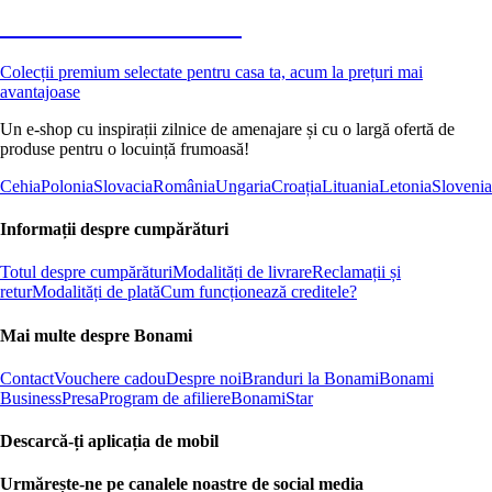
Premium la reducere
Colecții premium selectate pentru casa ta, acum la prețuri mai
avantajoase
Un e-shop cu inspirații zilnice de amenajare și cu o largă ofertă de
produse pentru o locuință frumoasă!
Cehia
Polonia
Slovacia
România
Ungaria
Croația
Lituania
Letonia
Slovenia
Informații despre cumpărături
Totul despre cumpărături
Modalități de livrare
Reclamații și
retur
Modalități de plată
Cum funcționează creditele?
Mai multe despre Bonami
Contact
Vouchere cadou
Despre noi
Branduri la Bonami
Bonami
Business
Presa
Program de afiliere
BonamiStar
Descarcă-ți aplicația de mobil
Urmărește-ne pe canalele noastre de social media