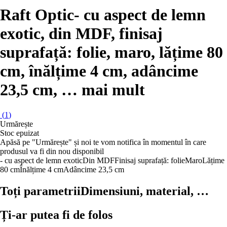
Raft Optic
- cu aspect de lemn
exotic, din MDF, finisaj
suprafață: folie, maro, lățime 80
cm, înălțime 4 cm, adâncime
23,5 cm
, …
mai mult
(
1
)
Urmărește
Stoc epuizat
Apăsă pe "Urmărește" și noi te vom notifica în momentul în care
produsul va fi din nou disponibil
- cu aspect de lemn exotic
Din MDF
Finisaj suprafață: folie
Maro
Lățime
80 cm
Înălțime 4 cm
Adâncime 23,5 cm
Toți parametrii
Dimensiuni, material, …
Ți-ar putea fi de folos