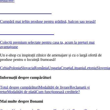
reducere!
Grădină la reducere
Cumpără mai ieftin produse pentru grădină, balcon sau terasă!
Premium la reducere
Colecții premium selectate pentru casa ta, acum la prețuri mai
avantajoase
Un e-shop cu inspirații zilnice de amenajare și cu o largă ofertă de
produse pentru o locuință frumoasă!
Cehia
Polonia
Slovacia
România
Ungaria
Croația
Lituania
Letonia
Slovenia
Informații despre cumpărături
Totul despre cumpărături
Modalități de livrare
Reclamații și
retur
Modalități de plată
Cum funcționează creditele?
Mai multe despre Bonami