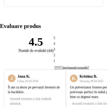
Evaluare produs
4.5
5
4
3
Număr de evaluări
(
44
)
2
1
***** funcționează recenziile?
Jana K.
Kristína B.
J
K
Cehia
,
02.05.2026
Slovacia
,
09.04.2025
Îl am ca decor pe pervazul ferestrei de
Un pulverizator frumos pent
la bucătărie.
potrivește perfect în mână ș
bine cu degetul mare.
Această recenzie a fost tradusă
automat.
Această recenzie a fost tr