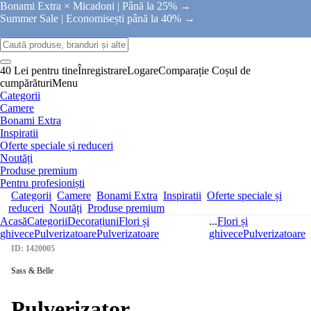
Bonami Extra × Micadoni |
Până la 25% →
Summer Sale |
Economisești până la 40% →
40 Lei pentru tine
Înregistrare
Logare
Comparație
Coșul de
cumpărături
Menu
Categorii
Camere
Bonami Extra
Inspiratii
Oferte speciale și reduceri
Noutăți
Produse premium
Pentru profesioniști
Categorii
Camere
Bonami Extra
Inspiratii
Oferte speciale și
reduceri
Noutăți
Produse premium
Acasă
Categorii
Decorațiuni
Flori și
...
Flori și
ghivece
Pulverizatoare
Pulverizatoare
ghivece
Pulverizatoare
ID: 1420005
Sass & Belle
Pulverizator