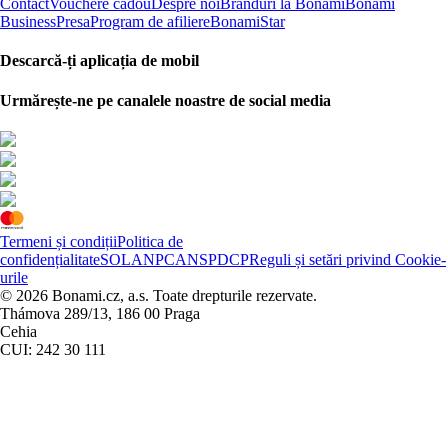
Contact
Vouchere cadou
Despre noi
Branduri la Bonami
Bonami
Business
Presa
Program de afiliere
BonamiStar
Descarcă-ți aplicația de mobil
Urmărește-ne pe canalele noastre de social media
Termeni și condiții
Politica de
confidențialitate
SOL
ANPC
ANSPDCP
Reguli și setări privind Cookie-
urile
© 2026 Bonami.cz, a.s. Toate drepturile rezervate.
Thámova 289/13, 186 00 Praga
Cehia
CUI: 242 30 111