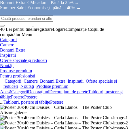
Bonami Extra × Micadoni |
Până la 25% →
Summer Sale |
Economisești până la 40% →
40 Lei pentru tine
Înregistrare
Logare
Comparație
Coșul de
cumpărături
Menu
Categorii
Camere
Bonami Extra
Inspiratii
Oferte speciale și reduceri
Noutăți
Produse premium
Pentru profesioniști
Categorii
Camere
Bonami Extra
Inspiratii
Oferte speciale și
reduceri
Noutăți
Produse premium
Acasă
Categorii
Decorațiuni
Decorațiuni de perete
Tablouri, postere și
tăblițe
Postere
Postere
...
Tablouri, postere și tăblițe
Postere
Afișare galerie