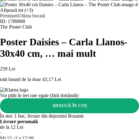
Afișează tot
(+3)
Premium
Ultima bucată
ID: 1789068
The Poster Club
Poster Daisies – Carla Llanos
-
30x40 cm
, …
mai mult
259 Lei
rată lunară de la doar
43,17 Lei
Voi plăti în trei rate egale (fără dobândă)
ADAUGĂ ÎN COȘ
În stoc 1 buc, livrare din depozitul Bonami
Livrare personală
de la 12 Lei
·
Mi 12.–Lu 17.08.