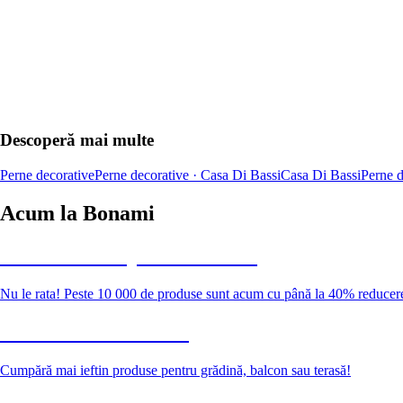
Descoperă mai multe
Perne decorative
Perne decorative · Casa Di Bassi
Casa Di Bassi
Perne d
Acum la Bonami
Summer Sale până la -40 %
Nu le rata! Peste 10 000 de produse sunt acum cu până la 40% reducer
Grădină la reducere
Cumpără mai ieftin produse pentru grădină, balcon sau terasă!