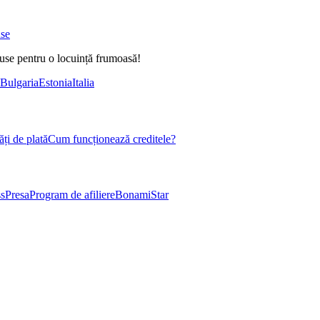
ase
duse pentru o locuință frumoasă!
Bulgaria
Estonia
Italia
ți de plată
Cum funcționează creditele?
s
Presa
Program de afiliere
BonamiStar