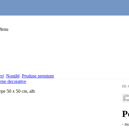
Menu
eri
Noutăți
Produse premium
rne decorative
ID: 
P
- m