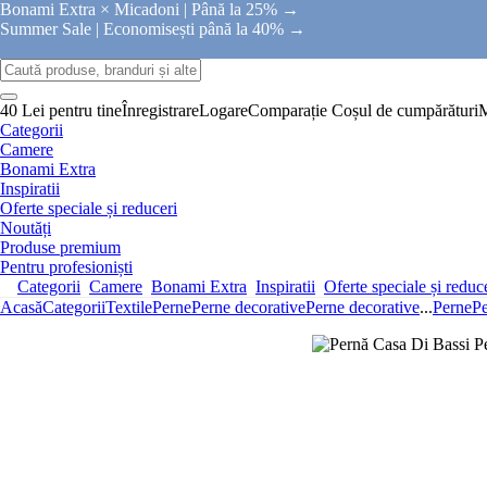
Bonami Extra × Micadoni |
Până la 25% →
Summer Sale |
Economisești până la 40% →
40 Lei pentru tine
Înregistrare
Logare
Comparație
Coșul de cumpărături
Categorii
Camere
Bonami Extra
Inspiratii
Oferte speciale și reduceri
Noutăți
Produse premium
Pentru profesioniști
Categorii
Camere
Bonami Extra
Inspiratii
Oferte speciale și reduc
Acasă
Categorii
Textile
Perne
Perne decorative
Perne decorative
...
Perne
Pe