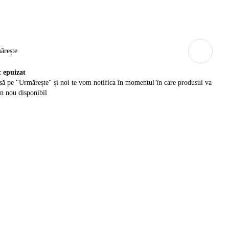
ărește
c epuizat
ă pe "Urmărește" și noi te vom notifica în momentul în care produsul va
in nou disponibil