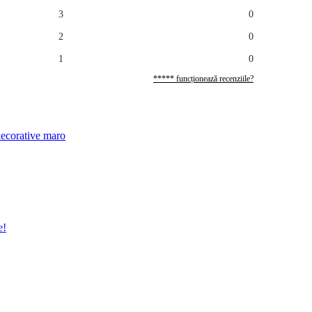
3
0
2
0
1
0
***** funcționează recenziile?
ecorative maro
e!