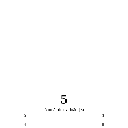
5
Număr de evaluări
(
3
)
5
3
4
0