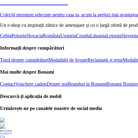
Premium la reducere
Colecții premium selectate pentru casa ta, acum la prețuri mai avantajo
Un e-shop cu inspirații zilnice de amenajare și cu o largă ofertă de pro
Cehia
Polonia
Slovacia
România
Ungaria
Croația
Lituania
Letonia
Slovenia
Informații despre cumpărături
Totul despre cumpărături
Modalități de livrare
Reclamații și retur
Modalită
Mai multe despre Bonami
Contact
Vouchere cadou
Despre noi
Branduri la Bonami
Bonami Busines
Descarcă-ți aplicația de mobil
Urmărește-ne pe canalele noastre de social media