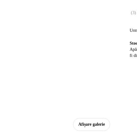
(
3
)
Urm
Sto
Apăs
fi d
Afișare galerie