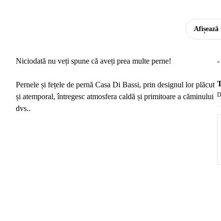
Afișează 
Niciodată nu veți spune că aveți prea multe perne!
-
T
Pernele și fețele de pernă Casa Di Bassi, prin designul lor plăcut
D
și atemporal, întregesc atmosfera caldă și primitoare a căminului
dvs..