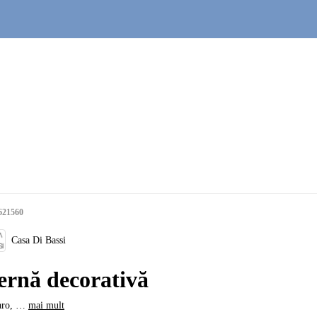
621560
Casa Di Bassi
ernă decorativă
aro
, …
mai mult